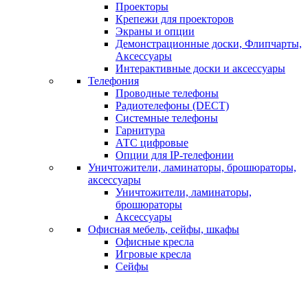
Проекторы
Крепежи для проекторов
Экраны и опции
Демонстрационные доски, Флипчарты,
Аксессуары
Интерактивные доски и аксессуары
Телефония
Проводные телефоны
Радиотелефоны (DECT)
Системные телефоны
Гарнитура
АТС цифровые
Опции для IP-телефонии
Уничтожители, ламинаторы, брошюраторы,
аксессуары
Уничтожители, ламинаторы,
брошюраторы
Аксессуары
Офисная мебель, сейфы, шкафы
Офисные кресла
Игровые кресла
Сейфы