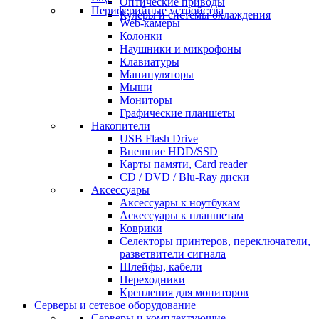
Оптические приводы
Периферийные устройства
Кулеры и системы охлаждения
Web-камеры
Колонки
Наушники и микрофоны
Клавиатуры
Манипуляторы
Мыши
Мониторы
Графические планшеты
Накопители
USB Flash Drive
Внешние HDD/SSD
Карты памяти, Card reader
CD / DVD / Blu-Ray диски
Аксессуары
Аксессуары к ноутбукам
Аскессуары к планшетам
Коврики
Селекторы принтеров, переключатели,
разветвители сигнала
Шлейфы, кабели
Переходники
Крепления для мониторов
Серверы и сетевое оборудование
Серверы и комплектующие