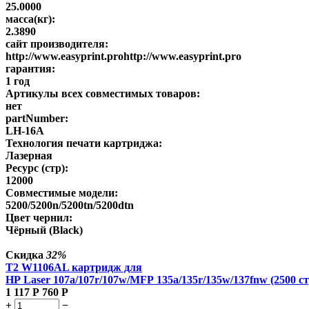
25.0000
масса(кг):
2.3890
сайт производителя:
http://www.easyprint.prohttp://www.easyprint.pro
гарантия:
1 год
Артикулы всех совместимых товаров:
нет
partNumber:
LH-16A
Технология печати картриджа:
Лазерная
Ресурс (стр):
12000
Совместимые модели:
5200/5200n/5200tn/5200dtn
Цвет чернил:
Чёрный (Black)
Скидка
32%
T2 W1106AL картридж для
HP Laser 107a/107r/107w/MFP 135a/135r/135w/137fnw (2500 ст
1 117
Р
760
Р
+
−