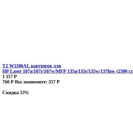
T2 W1106AL картридж для
HP Laser 107a/107r/107w/MFP 135a/135r/135w/137fnw (2500 ст
1 117
Р
760
Р
Вы экономите:
357
Р
Скидка
53%