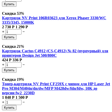
Купить
Скидка
53%
Картридж NV Print 106R03623 для Xerox Phaser 3330/WC
3335/3345, 15000K
2 730
Р
1 290
Р
+
−
Купить
Скидка
21%
Картридж Cactus C4912 (CS-C4912) № 82 (пурпурный) для
принтеров Design Jet 500/800C
424
Р
336
Р
+
−
Купить
Скидка
19%
Тонер-картридж NV Print CF259X с чипом для HP Laser Jet
Pro M304/M404n/dn/dw/MFP M428dw/fdn/fdw, 10K до
версии fw2_2230D
1 848
Р
1 500
Р
+
−
Купить