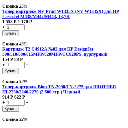
Скидка
25%
Тонер-картридж NV Print W1335X (NV-W1335X) для HP
LaserJet M438/M442/M443, 13,7K
1 558
Р
1 170
Р
+
−
Купить
Скидка
43%
Картридж T2 C4912A №82 для HP DesignJet
500/510/800/815MFP/820MFP/CC820PS, пурпурный
154
Р
88
Р
+
−
Купить
Скидка
32%
Тонер-картридж Bion TN-2090/TN-2275 для BROTHER
HL2230/2240/2270 (2'600 стр.) Черный
914
Р
622
Р
+
−
Купить
Скидка
32%