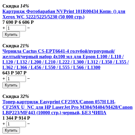
Скидка
14%
Картридж Фотобарабан NVPrint 101R00434 Копи- () для
Xerox WC 5222/5225/5230 (50 000 стр.)
7 690
Р
6 606
Р
+
−
Купить
Скидка
21%
Чернила Cactus CS-EPT6641-4 голубой/пурпурный/
желтый/черный набор 4x100 мл для Epson L100 / L110 /
L120 / L132 / L200 / L210 / L222 / L300 / L312 / L350 / L355 /
L362 / L366 / L456 / L550 / L555 / L566 / L1300
643
Р
507
Р
+
−
Купить
Скидка
32%
Тонер-картридж Easyprint CF259X/Canon 057H LH-
CF259X U_NC для HP LaserJet Pro M304/M404/M428/Canon
LBP223/MF443 (10000 стр.) черный, БЕЗ ЧИПА
1 344
Р
914
Р
+
−
Купить