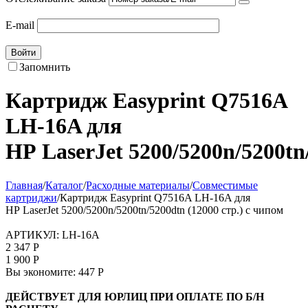
E-mail
Войти
Запомнить
Картридж Easyprint Q7516A
LH-16A для
HP LaserJet 5200/5200n/5200tn
Главная
/
Каталог
/
Расходные материалы
/
Совместимые
картриджи
/
Картридж Easyprint Q7516A LH-16A для
HP LaserJet 5200/5200n/5200tn/5200dtn (12000 стр.) с чипом
АРТИКУЛ:
LH-16A
2 347
Р
1 900
Р
Вы экономите:
447
Р
ДЕЙСТВУЕТ ДЛЯ ЮРЛИЦ ПРИ ОПЛАТЕ ПО Б/Н