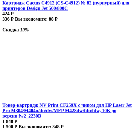
Картридж Cactus C4912 (CS-C4912) № 82 (пурпурный) для
принтеров Design Jet 500/800C
424
Р
336
Р
Вы экономите:
88
Р
Скидка
19%
Тонер-картридж NV Print CF259X с чипом для HP Laser Jet
Pro M304/M404n/dn/dw/MFP M428dw/fdn/fdw, 10K до
версии fw2_2230D
1 848
Р
1 500
Р
Вы экономите:
348
Р