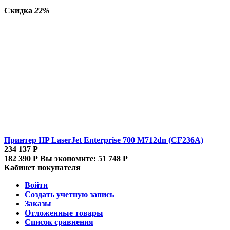
Скидка
22%
Принтер HP LaserJet Enterprise 700 M712dn (CF236A)
234 137
Р
182 390
Р
Вы экономите:
51 748
Р
Кабинет покупателя
Войти
Создать учетную запись
Заказы
Отложенные товары
Список сравнения