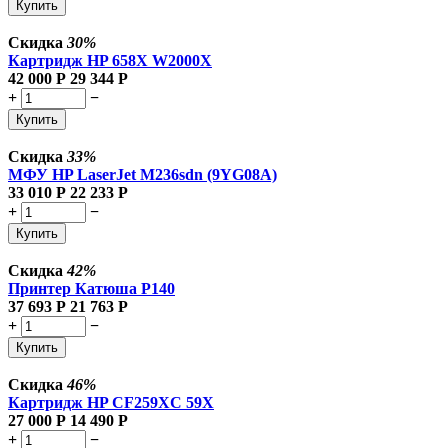
Купить
Скидка
30%
Картридж HP 658X W2000X
42 000
Р
29 344
Р
+
−
Купить
Скидка
33%
МФУ HP LaserJet M236sdn (9YG08A)
33 010
Р
22 233
Р
+
−
Купить
Скидка
42%
Принтер Катюша P140
37 693
Р
21 763
Р
+
−
Купить
Скидка
46%
Картридж HP CF259XC 59X
27 000
Р
14 490
Р
+
−