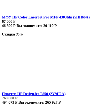
МФУ HP Color LaserJet Pro MFP 4303fdn (5HH66A)
67 000
Р
46 890
Р
Вы экономите:
20 110
Р
Скидка
35%
Плоттер HP DesignJet T850 (2Y9H2A)
760 000
Р
494 073
Р
Вы экономите:
265 927
Р