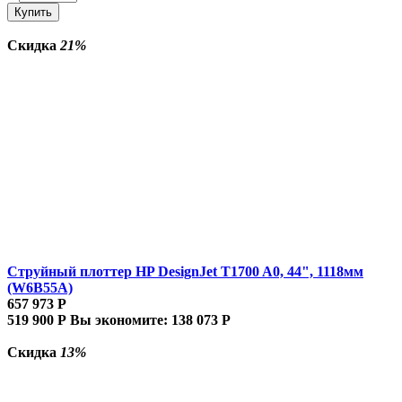
Купить
Скидка
21%
Струйный плоттер HP DesignJet T1700 A0, 44", 1118мм
(W6B55A)
657 973
Р
519 900
Р
Вы экономите:
138 073
Р
Скидка
13%