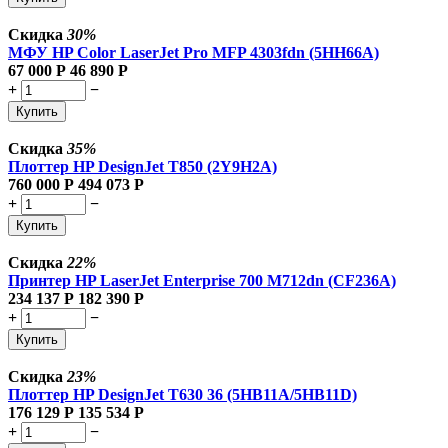
Скидка
30%
МФУ HP Color LaserJet Pro MFP 4303fdn (5HH66A)
67 000
Р
46 890
Р
+
−
Купить
Скидка
35%
Плоттер HP DesignJet T850 (2Y9H2A)
760 000
Р
494 073
Р
+
−
Купить
Скидка
22%
Принтер HP LaserJet Enterprise 700 M712dn (CF236A)
234 137
Р
182 390
Р
+
−
Купить
Скидка
23%
Плоттер HP DesignJet T630 36 (5HB11A/5HB11D)
176 129
Р
135 534
Р
+
−