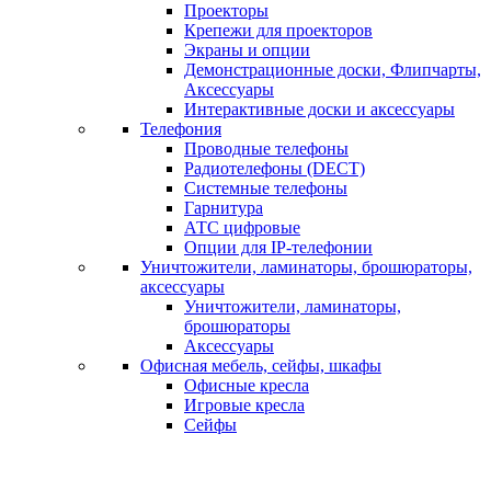
Проекторы
Крепежи для проекторов
Экраны и опции
Демонстрационные доски, Флипчарты,
Аксессуары
Интерактивные доски и аксессуары
Телефония
Проводные телефоны
Радиотелефоны (DECT)
Системные телефоны
Гарнитура
АТС цифровые
Опции для IP-телефонии
Уничтожители, ламинаторы, брошюраторы,
аксессуары
Уничтожители, ламинаторы,
брошюраторы
Аксессуары
Офисная мебель, сейфы, шкафы
Офисные кресла
Игровые кресла
Сейфы