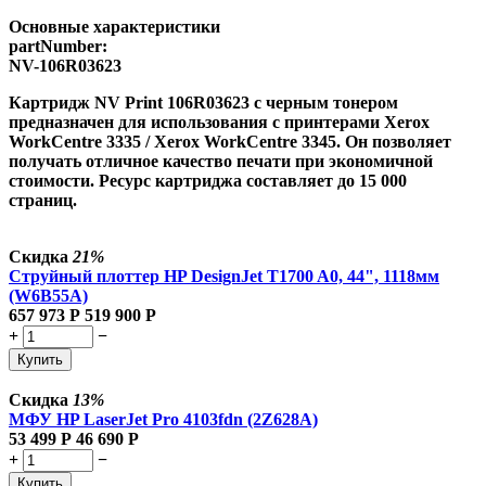
Основные характеристики
partNumber:
NV-106R03623
Картридж NV Print 106R03623 с черным тонером
предназначен для использования с принтерами Xerox
WorkCentre 3335 / Xerox WorkCentre 3345. Он позволяет
получать отличное качество печати при экономичной
стоимости. Ресурс картриджа составляет до 15 000
страниц.
Скидка
21%
Струйный плоттер HP DesignJet T1700 A0, 44", 1118мм
(W6B55A)
657 973
Р
519 900
Р
+
−
Купить
Скидка
13%
МФУ HP LaserJet Pro 4103fdn (2Z628A)
53 499
Р
46 690
Р
+
−
Купить