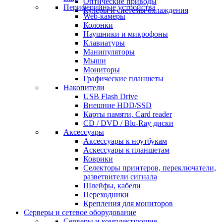
Оптические приводы
Периферийные устройства
Кулеры и системы охлаждения
Web-камеры
Колонки
Наушники и микрофоны
Клавиатуры
Манипуляторы
Мыши
Мониторы
Графические планшеты
Накопители
USB Flash Drive
Внешние HDD/SSD
Карты памяти, Card reader
CD / DVD / Blu-Ray диски
Аксессуары
Аксессуары к ноутбукам
Аскессуары к планшетам
Коврики
Селекторы принтеров, переключатели,
разветвители сигнала
Шлейфы, кабели
Переходники
Крепления для мониторов
Серверы и сетевое оборудование
Серверы и комплектующие