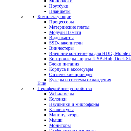
Моноблоки
Ноутбуки
Планшеты
Комплектующие
Процессоры
Материнские платы
Модули Памяти
Видеокарты
SSD-накопители
Винчестеры
Внешние контейнеры для HDD, Mobile r
Контроллеры, порты, USB-Hub, Dock Sta
Блоки питания
Корпуса и акссесуары
Оптические приводы
Кулеры и системы охлаждения
Еще
Периферийные устройства
Web-камеры
Колонки
Наушники и микрофоны
Клавиатуры
Манипуляторы
Мыши
Мониторы
Графические планшеты