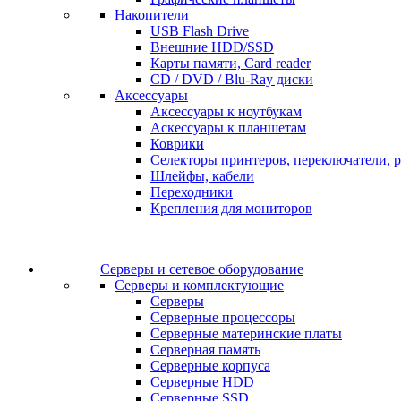
Накопители
USB Flash Drive
Внешние HDD/SSD
Карты памяти, Card reader
CD / DVD / Blu-Ray диски
Аксессуары
Аксессуары к ноутбукам
Аскессуары к планшетам
Коврики
Селекторы принтеров, переключатели, р
Шлейфы, кабели
Переходники
Крепления для мониторов
Серверы и сетевое оборудование
Серверы и комплектующие
Серверы
Серверные процессоры
Серверные материнские платы
Серверная память
Серверные корпуса
Серверные HDD
Серверные SSD