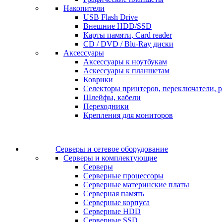
Накопители
USB Flash Drive
Внешние HDD/SSD
Карты памяти, Card reader
CD / DVD / Blu-Ray диски
Аксессуары
Аксессуары к ноутбукам
Аскессуары к планшетам
Коврики
Селекторы принтеров, переключатели, р
Шлейфы, кабели
Переходники
Крепления для мониторов
Серверы и сетевое оборудование
Серверы и комплектующие
Серверы
Серверные процессоры
Серверные материнские платы
Серверная память
Серверные корпуса
Серверные HDD
Серверные SSD