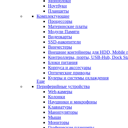
Моноблоки
Ноутбуки
Планшеты
Комплектующие
Процессоры
Материнские платы
Модули Памяти
Видеокарты
SSD-накопители
Винчестеры
Внешние контейнеры для HDD, Mobile r
Контроллеры, порты, USB-Hub, Dock Sta
Блоки питания
Корпуса и акссесуары
Оптические приводы
Кулеры и системы охлаждения
Еще
Периферийные устройства
Web-камеры
Колонки
Наушники и микрофоны
Клавиатуры
Манипуляторы
Мыши
Мониторы
Графические планшеты