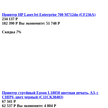
Принтер HP LaserJet Enterprise 700 M712dn (CF236A)
234 137
Р
182 390
Р
Вы экономите:
51 748
Р
Скидка
7%
Принтер струйный Epson L18050 цветная печать, A3, с
СНПЧ, цвет черный (C11CK38403)
67 341
Р
62 537
Р
Вы экономите:
4 804
Р