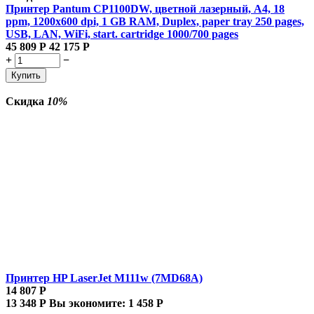
Принтер Pantum CP1100DW, цветной лазерный, A4, 18
ppm, 1200x600 dpi, 1 GB RAM, Duplex, paper tray 250 pages,
USB, LAN, WiFi, start. cartridge 1000/700 pages
45 809
Р
42 175
Р
+
−
Купить
Скидка
10%
Принтер HP LaserJet M111w (7MD68A)
14 807
Р
13 348
Р
Вы экономите:
1 458
Р