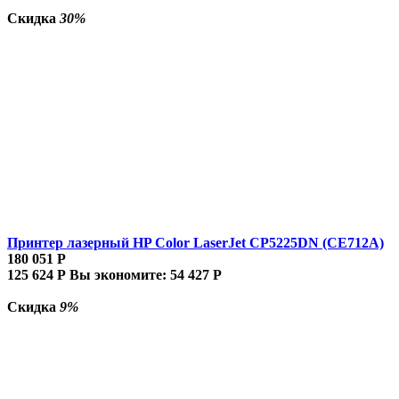
Скидка
30%
Принтер лазерный HP Color LaserJet CP5225DN (CE712A)
180 051
Р
125 624
Р
Вы экономите:
54 427
Р
Скидка
9%