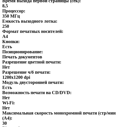
Время выхода первой страницы (сек):
8,5
Процессор:
350 МГц
Емкость выходного лотка:
250
Формат печатных носителей:
A4
Кнопки:
Есть
Позиционирование:
Печать документов
Разрешение цветной печати:
Нет
Разрешение ч/б печати:
1200x1200 dpi
Модуль двусторонней печати:
Есть
Возможность печати на CD/DVD:
Нет
Wi-Fi:
Нет
Максимальная скорость монохромной печати (стр/мин
(A4):
30