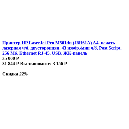
Принтер HP LaserJet Pro M501dn (J8H61A) A4, печать
лазерная ч/б, двусторонняя, 43 изобр./мин ч/б, Post Script,
256 Мб, Ethernet RJ-45, USB, ЖК-панель
35 000
Р
31 844
Р
Вы экономите:
3 156
Р
Скидка
22%