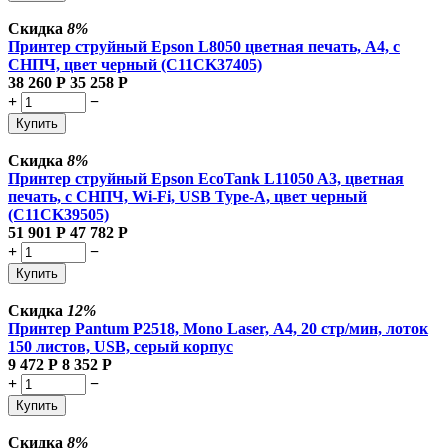
Скидка
8%
Принтер струйный Epson L8050 цветная печать, A4, с
СНПЧ, цвет черный (C11CK37405)
38 260
Р
35 258
Р
+
−
Купить
Скидка
8%
Принтер струйный Epson EcoTank L11050 A3, цветная
печать, с СНПЧ, Wi-Fi, USB Type-A, цвет черный
(C11CK39505)
51 901
Р
47 782
Р
+
−
Купить
Скидка
12%
Принтер Pantum P2518, Mono Laser, А4, 20 стр/мин, лоток
150 листов, USB, серый корпус
9 472
Р
8 352
Р
+
−
Купить
Скидка
8%