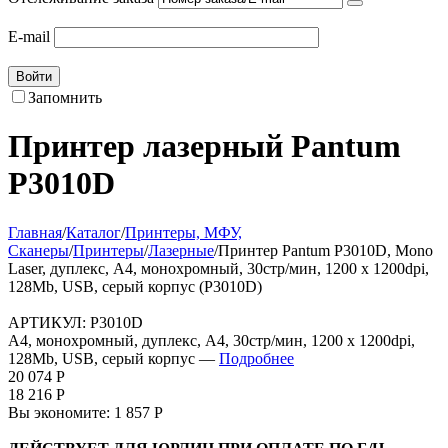
E-mail
Войти
Запомнить
Принтер лазерный Pantum
P3010D
Главная
/
Каталог
/
Принтеры, МФУ,
Сканеры
/
Принтеры
/
Лазерные
/
Принтер Pantum P3010D, Mono
Laser, дуплекс, A4, монохромный, 30стр/мин, 1200 х 1200dpi,
128Mb, USB, серый корпус (P3010D)
АРТИКУЛ:
P3010D
A4, монохромный, дуплекс, A4, 30стр/мин, 1200 х 1200dpi,
128Mb, USB, серый корпус —
Подробнее
20 074
Р
18 216
Р
Вы экономите:
1 857
Р