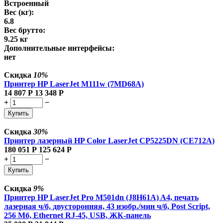
Встроенный
Вес (кг):
6.8
Вес брутто:
9.25 кг
Дополнительные интерфейсы:
нет
Скидка
10%
Принтер HP LaserJet M111w (7MD68A)
14 807
Р
13 348
Р
+
−
Купить
Скидка
30%
Принтер лазерный HP Color LaserJet CP5225DN (CE712A)
180 051
Р
125 624
Р
+
−
Купить
Скидка
9%
Принтер HP LaserJet Pro M501dn (J8H61A) A4, печать
лазерная ч/б, двусторонняя, 43 изобр./мин ч/б, Post Script,
256 Мб, Ethernet RJ-45, USB, ЖК-панель