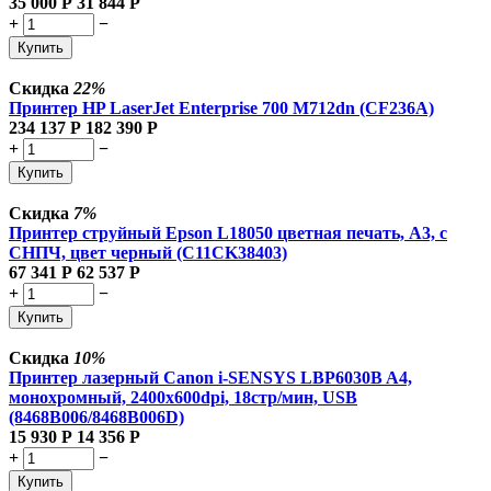
35 000
Р
31 844
Р
+
−
Купить
Скидка
22%
Принтер HP LaserJet Enterprise 700 M712dn (CF236A)
234 137
Р
182 390
Р
+
−
Купить
Скидка
7%
Принтер струйный Epson L18050 цветная печать, A3, с
СНПЧ, цвет черный (C11CK38403)
67 341
Р
62 537
Р
+
−
Купить
Скидка
10%
Принтер лазерный Canon i-SENSYS LBP6030B A4,
монохромный, 2400x600dpi, 18стр/мин, USB
(8468B006/8468B006D)
15 930
Р
14 356
Р
+
−
Купить