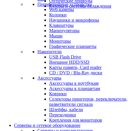
Оптические приводы
Периферийные устройства
Кулеры и системы охлаждения
Web-камеры
Колонки
Наушники и микрофоны
Клавиатуры
Манипуляторы
Мыши
Мониторы
Графические планшеты
Накопители
USB Flash Drive
Внешние HDD/SSD
Карты памяти, Card reader
CD / DVD / Blu-Ray диски
Аксессуары
Аксессуары к ноутбукам
Аскессуары к планшетам
Коврики
Селекторы принтеров, переключатели,
разветвители сигнала
Шлейфы, кабели
Переходники
Крепления для мониторов
Серверы и сетевое оборудование
Серверы и комплектующие