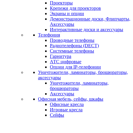
Проекторы
Крепежи для проекторов
Экраны и опции
Демонстрационные доски, Флипчарты,
Аксессуары
Интерактивные доски и аксессуары
Телефония
Проводные телефоны
Радиотелефоны (DECT)
Системные телефоны
Гарнитура
АТС цифровые
Опции для IP-телефонии
Уничтожители, ламинаторы, брошюраторы,
аксессуары
Уничтожители, ламинаторы,
брошюраторы
Аксессуары
Офисная мебель, сейфы, шкафы
Офисные кресла
Игровые кресла
Сейфы