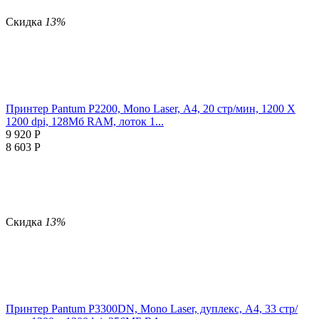
Скидка
13%
Принтер Pantum P2200, Mono Laser, А4, 20 стр/мин, 1200 X
1200 dpi, 128Мб RAM, лоток 1...
9 920
Р
8 603
Р
Скидка
13%
Принтер Pantum P3300DN, Mono Laser, дуплекс, А4, 33 стр/