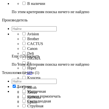
В наличии
По этим критериям поиска ничего не найдено
Производитель
Avision
Brother
CACTUS
Canon
Deli
Еще (12)
Закрыть
DIGMA
F+
По этим критериям поиска ничего не найдено
Hiper
Технология печати (1)
HP
Kyocera
Pantum
Лазерная
Ricoh
Матричная
Xerox
прямая термопечать
Катюша
Светодиодная
Epson
Струйная