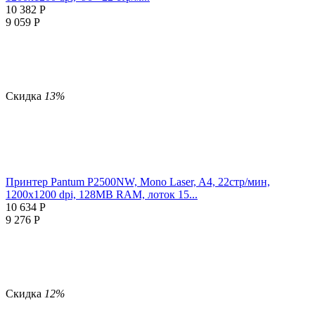
10 382
Р
9 059
Р
Скидка
13%
Принтер Pantum P2500NW, Mono Laser, A4, 22стр/мин,
1200x1200 dpi, 128MB RAM, лоток 15...
10 634
Р
9 276
Р
Скидка
12%