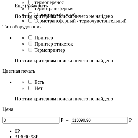
термоперенос
Еще (5)
Закрыть
термотрансферная
Термотрансферный
По этим критериям поиска ничего не найдено
Термотрансферный / термочувствительный
Тип оборудования
Принтер
Принтер этикеток
Термопринтер
По этим критериям поиска ничего не найдено
Цветная печать
Есть
Нет
По этим критериям поиска ничего не найдено
Цена
Р
–
Р
0
Р
313090.98
Р