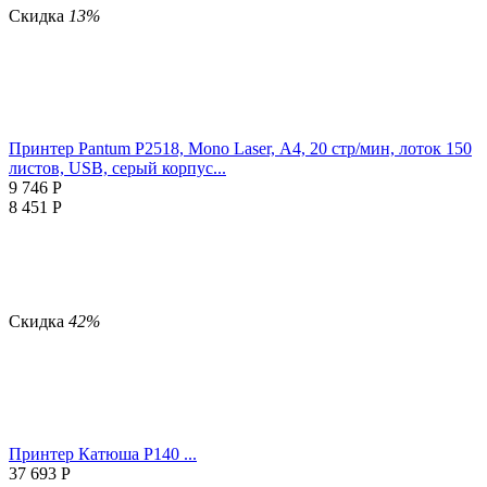
Скидка
13%
Принтер Pantum P2518, Mono Laser, А4, 20 стр/мин, лоток 150
листов, USB, серый корпус...
9 746
Р
8 451
Р
Скидка
42%
Принтер Катюша P140 ...
37 693
Р