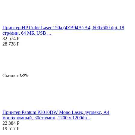
Принтер HP Color Laser 150a (4ZB94A) A4, 600x600 dpi, 18
стр/мин, 64 МБ, USB ...
32 574
Р
28 738
Р
Скидка
13%
Принтер Pantum P3010DW Mono Laser, дуплекс, A4,
монохромный, 30стр/мин, 1200 х 1200dp...
22 384
Р
19 517
Р