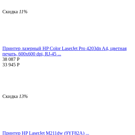
Скидка
11%
Принтер лазерный HP Color LaserJet Pro 4203dn A4, цветная
печать, 600x600 dpi, RJ-45 ...
38 087
Р
33 945
Р
Скидка
13%
Принтер HP LaserJet M211dw (9YF82A) ...