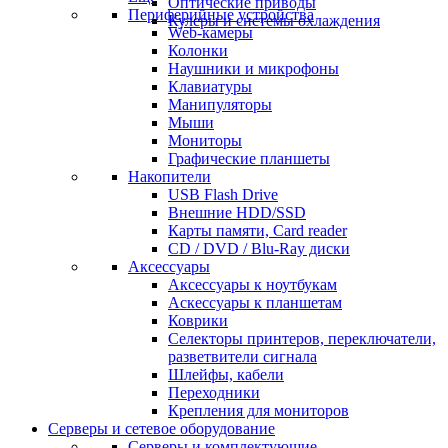
Оптические приводы
Периферийные устройства
Кулеры и системы охлаждения
Web-камеры
Колонки
Наушники и микрофоны
Клавиатуры
Манипуляторы
Мыши
Мониторы
Графические планшеты
Накопители
USB Flash Drive
Внешние HDD/SSD
Карты памяти, Card reader
CD / DVD / Blu-Ray диски
Аксессуары
Аксессуары к ноутбукам
Аскессуары к планшетам
Коврики
Селекторы принтеров, переключатели,
разветвители сигнала
Шлейфы, кабели
Переходники
Крепления для мониторов
Серверы и сетевое оборудование
Серверы и комплектующие