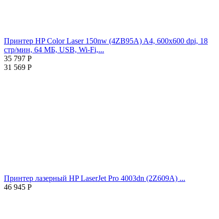
Принтер HP Color Laser 150nw (4ZB95A) A4, 600x600 dpi, 18
стр/мин, 64 МБ, USB, Wi-Fi,...
35 797
Р
31 569
Р
Принтер лазерный HP LaserJet Pro 4003dn (2Z609A) ...
46 945
Р