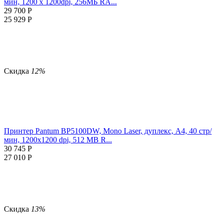
мин, 1200 х 1200dpi, 256МБ RA...
29 700
Р
25 929
Р
Скидка
12%
Принтер Pantum BP5100DW, Mono Laser, дуплекс, A4, 40 стр/
мин, 1200x1200 dpi, 512 MB R...
30 745
Р
27 010
Р
Скидка
13%