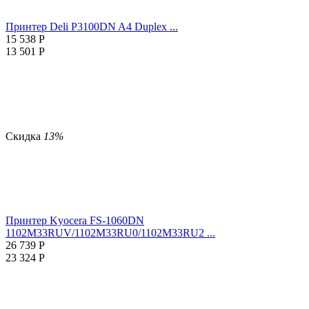
Принтер Deli P3100DN A4 Duplex ...
15 538
Р
13 501
Р
Скидка
13%
Принтер Kyocera FS-1060DN
1102M33RUV/1102M33RU0/1102M33RU2 ...
26 739
Р
23 324
Р