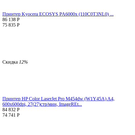
Принтер Kyocera ECOSYS PA6000x (110C0T3NL0) ...
86 138
Р
75 835
Р
Скидка
12%
Принтер HP Color LaserJet Pro M454dw (W1Y45A) A4,
600x600dpi, 27(27)стр/мин, ImageREt...
84 832
Р
74 741
Р