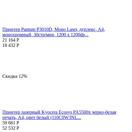
Принтер Pantum P3010D, Mono Laser, дуплекс, A4,
монохромный, 30стр/мин, 1200 х 1200dp...
21 164
Р
18 432
Р
Скидка
12%
Принтер лазерный Kyocera Ecosys PA5500x черно-белая
печать, A4, цвет белый (110C0W3NL...
59 661
Р
52 532
Р