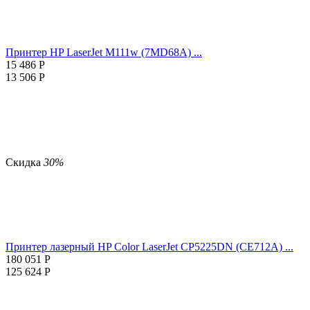
Принтер HP LaserJet M111w (7MD68A) ...
15 486
Р
13 506
Р
Скидка
30%
Принтер лазерный HP Color LaserJet CP5225DN (CE712A) ...
180 051
Р
125 624
Р