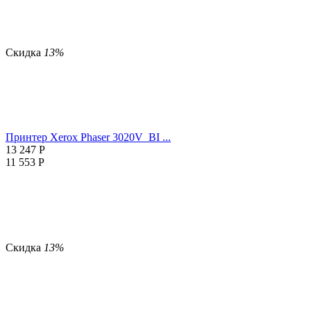
Скидка
13%
Принтер Xerox Phaser 3020V_BI ...
13 247
Р
11 553
Р
Скидка
13%