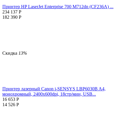
Принтер HP LaserJet Enterprise 700 M712dn (CF236A) ...
234 137
Р
182 390
Р
Скидка
13%
Принтер лазерный Canon i-SENSYS LBP6030B A4,
монохромный, 2400x600dpi, 18стр/мин, USB...
16 653
Р
14 526
Р