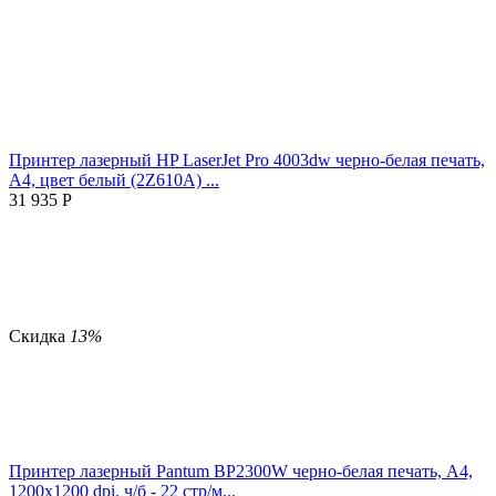
Принтер лазерный HP LaserJet Pro 4003dw черно-белая печать,
A4, цвет белый (2Z610A) ...
31 935
Р
Скидка
13%
Принтер лазерный Pantum BP2300W черно-белая печать, A4,
1200x1200 dpi, ч/б - 22 стр/м...