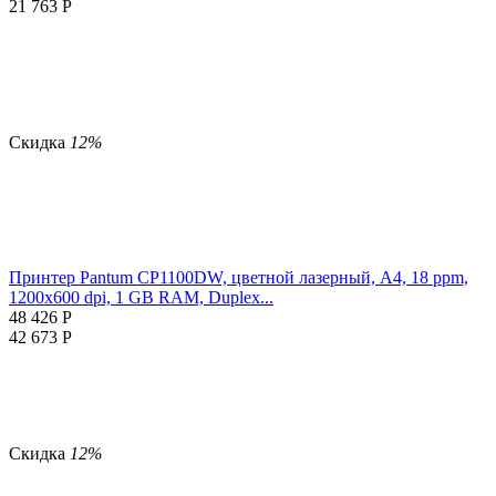
21 763
Р
Скидка
12%
Принтер Pantum CP1100DW, цветной лазерный, A4, 18 ppm,
1200x600 dpi, 1 GB RAM, Duplex...
48 426
Р
42 673
Р
Скидка
12%