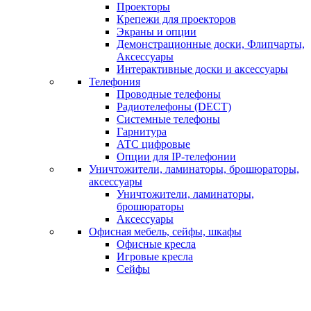
Проекторы
Крепежи для проекторов
Экраны и опции
Демонстрационные доски, Флипчарты,
Аксессуары
Интерактивные доски и аксессуары
Телефония
Проводные телефоны
Радиотелефоны (DECT)
Системные телефоны
Гарнитура
АТС цифровые
Опции для IP-телефонии
Уничтожители, ламинаторы, брошюраторы,
аксессуары
Уничтожители, ламинаторы,
брошюраторы
Аксессуары
Офисная мебель, сейфы, шкафы
Офисные кресла
Игровые кресла
Сейфы