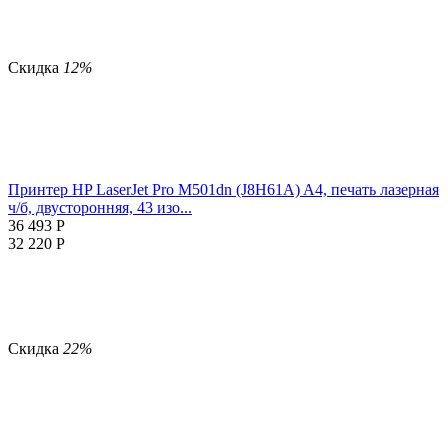
Скидка
12%
Принтер HP LaserJet Pro M501dn (J8H61A) A4, печать лазерная
ч/б, двусторонняя, 43 изо...
36 493
Р
32 220
Р
Скидка
22%