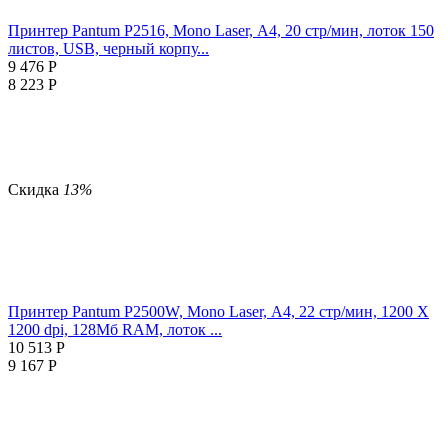
Принтер Pantum P2516, Mono Laser, А4, 20 стр/мин, лоток 150
листов, USB, черный корпу...
9 476
Р
8 223
Р
Скидка
13%
Принтер Pantum P2500W, Mono Laser, А4, 22 стр/мин, 1200 X
1200 dpi, 128Мб RAM, лоток ...
10 513
Р
9 167
Р