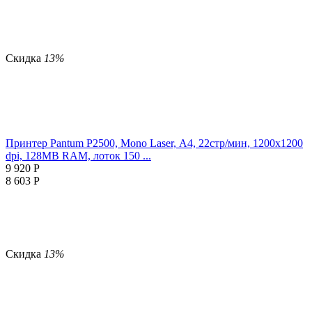
Скидка
13%
Принтер Pantum P2500, Mono Laser, А4, 22стр/мин, 1200x1200
dpi, 128MB RAM, лоток 150 ...
9 920
Р
8 603
Р
Скидка
13%