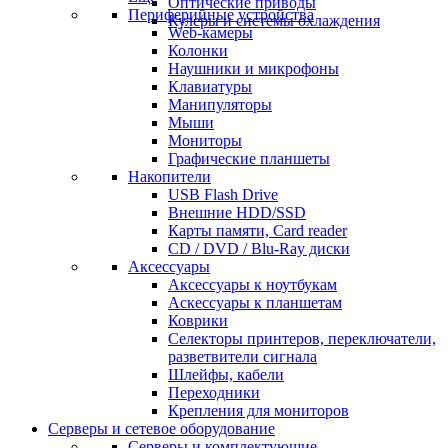
Оптические приводы
Периферийные устройства
Кулеры и системы охлаждения
Web-камеры
Колонки
Наушники и микрофоны
Клавиатуры
Манипуляторы
Мыши
Мониторы
Графические планшеты
Накопители
USB Flash Drive
Внешние HDD/SSD
Карты памяти, Card reader
CD / DVD / Blu-Ray диски
Аксессуары
Аксессуары к ноутбукам
Аскессуары к планшетам
Коврики
Селекторы принтеров, переключатели,
разветвители сигнала
Шлейфы, кабели
Переходники
Крепления для мониторов
Серверы и сетевое оборудование
Серверы и комплектующие