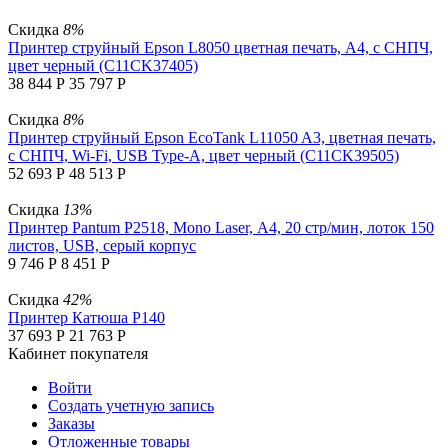
Скидка
8%
Принтер струйный Epson L8050 цветная печать, A4, с СНПЧ,
цвет черный (C11CK37405)
38 844
Р
35 797
Р
Скидка
8%
Принтер струйный Epson EcoTank L11050 A3, цветная печать,
с СНПЧ, Wi-Fi, USB Type-A, цвет черный (C11CK39505)
52 693
Р
48 513
Р
Скидка
13%
Принтер Pantum P2518, Mono Laser, А4, 20 стр/мин, лоток 150
листов, USB, серый корпус
9 746
Р
8 451
Р
Скидка
42%
Принтер Катюша P140
37 693
Р
21 763
Р
Кабинет покупателя
Войти
Создать учетную запись
Заказы
Отложенные товары