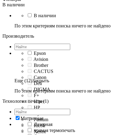
В наличии
В наличии
По этим критериям поиска ничего не найдено
Производитель
Epson
Avision
Brother
CACTUS
Canon
Еще (12)
Закрыть
Deli
DIGMA
По этим критериям поиска ничего не найдено
F+
Технология печати (1)
Hiper
HP
Kyocera
Матричная
Pantum
Лазерная
Ricoh
прямая термопечать
Xerox