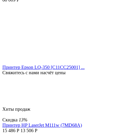
Принтер Epson LQ-350 [C11CC25001] ...
Свяжитесь с нами насчёт цены
Хиты продаж
Скидка
13%
Принтер HP LaserJet M111w (7MD68A)
15 486
Р
13 506
Р