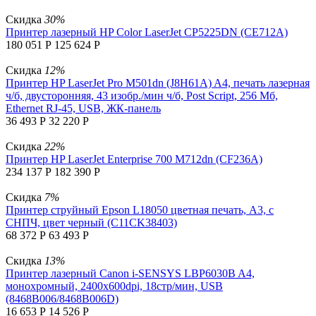
Скидка
30%
Принтер лазерный HP Color LaserJet CP5225DN (CE712A)
180 051
Р
125 624
Р
Скидка
12%
Принтер HP LaserJet Pro M501dn (J8H61A) A4, печать лазерная
ч/б, двусторонняя, 43 изобр./мин ч/б, Post Script, 256 Мб,
Ethernet RJ-45, USB, ЖК-панель
36 493
Р
32 220
Р
Скидка
22%
Принтер HP LaserJet Enterprise 700 M712dn (CF236A)
234 137
Р
182 390
Р
Скидка
7%
Принтер струйный Epson L18050 цветная печать, A3, с
СНПЧ, цвет черный (C11CK38403)
68 372
Р
63 493
Р
Скидка
13%
Принтер лазерный Canon i-SENSYS LBP6030B A4,
монохромный, 2400x600dpi, 18стр/мин, USB
(8468B006/8468B006D)
16 653
Р
14 526
Р