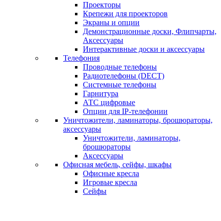
Проекторы
Крепежи для проекторов
Экраны и опции
Демонстрационные доски, Флипчарты,
Аксессуары
Интерактивные доски и аксессуары
Телефония
Проводные телефоны
Радиотелефоны (DECT)
Системные телефоны
Гарнитура
АТС цифровые
Опции для IP-телефонии
Уничтожители, ламинаторы, брошюраторы,
аксессуары
Уничтожители, ламинаторы,
брошюраторы
Аксессуары
Офисная мебель, сейфы, шкафы
Офисные кресла
Игровые кресла
Сейфы