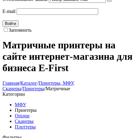
E-mail
Войти
Запомнить
Матричные принтеры на
сайте интернет-магазина для
бизнеса E-First
Главная
/
Каталог
/
Принтеры, МФУ,
Сканеры
/
Принтеры
/
Матричные
Категории
МФУ
Принтеры
Опции
Сканеры
Плоттеры
Фильтры