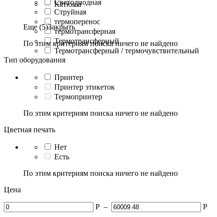
Светодиодная
Катюша
Струйная
термоперенос
Еще (5)
Закрыть
термотрансферная
Термотрансферный
По этим критериям поиска ничего не найдено
Термотрансферный / термочувствительный
Тип оборудования
Принтер
Принтер этикеток
Термопринтер
По этим критериям поиска ничего не найдено
Цветная печать
Нет
Есть
По этим критериям поиска ничего не найдено
Цена
Р
–
Р