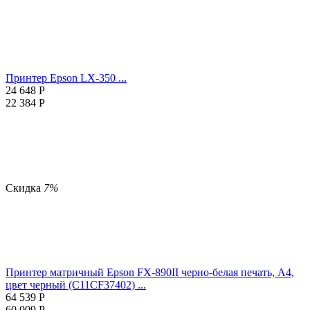
Принтер Epson LX-350 ...
24 648
Р
22 384
Р
Скидка
7%
Принтер матричный Epson FX-890II черно-белая печать, A4,
цвет черный (C11CF37402) ...
64 539
Р
60 009
Р