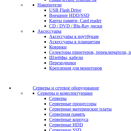
Накопители
USB Flash Drive
Внешние HDD/SSD
Карты памяти, Card reader
CD / DVD / Blu-Ray диски
Аксессуары
Аксессуары к ноутбукам
Аскессуары к планшетам
Коврики
Селекторы принтеров, переключатели, р
Шлейфы, кабели
Переходники
Крепления для мониторов
Серверы и сетевое оборудование
Серверы и комплектующие
Серверы
Серверные процессоры
Серверные материнские платы
Серверная память
Серверные корпуса
Серверные HDD
Серверные SSD