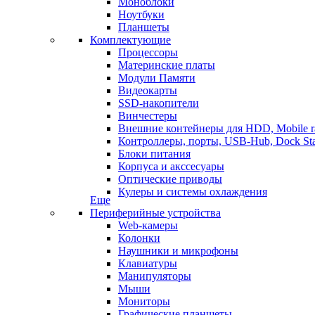
Моноблоки
Ноутбуки
Планшеты
Комплектующие
Процессоры
Материнские платы
Модули Памяти
Видеокарты
SSD-накопители
Винчестеры
Внешние контейнеры для HDD, Mobile r
Контроллеры, порты, USB-Hub, Dock Sta
Блоки питания
Корпуса и акссесуары
Оптические приводы
Кулеры и системы охлаждения
Еще
Периферийные устройства
Web-камеры
Колонки
Наушники и микрофоны
Клавиатуры
Манипуляторы
Мыши
Мониторы
Графические планшеты