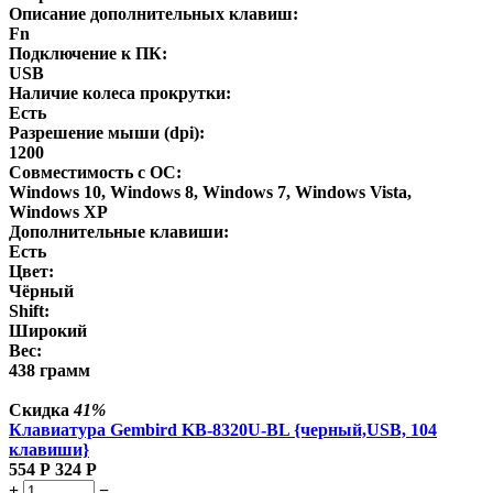
Описание дополнительных клавиш:
Fn
Подключение к ПК:
USB
Наличие колеса прокрутки:
Есть
Разрешение мыши (dpi):
1200
Совместимость с ОС:
Windows 10, Windows 8, Windows 7, Windows Vista,
Windows XP
Дополнительные клавиши:
Есть
Цвет:
Чёрный
Shift:
Широкий
Вес:
438 грамм
Скидка
41%
Клавиатура Gembird KB-8320U-BL {черный,USB, 104
клавиши}
554
Р
324
Р
+
−