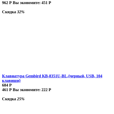
962
Р
Вы экономите:
451
Р
Скидка
32%
Клавиатура Gembird KB-8351U-BL,{черный, USB, 104
клавиши}
684
Р
461
Р
Вы экономите:
222
Р
Скидка
25%