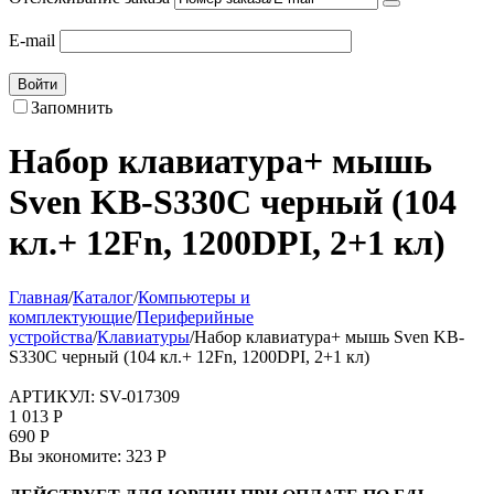
E-mail
Войти
Запомнить
Набор клавиатура+ мышь
Sven KB-S330C черный (104
кл.+ 12Fn, 1200DPI, 2+1 кл)
Главная
/
Каталог
/
Компьютеры и
комплектующие
/
Периферийные
устройства
/
Клавиатуры
/
Набор клавиатура+ мышь Sven KB-
S330C черный (104 кл.+ 12Fn, 1200DPI, 2+1 кл)
АРТИКУЛ:
SV-017309
1 013
Р
690
Р
Вы экономите:
323
Р