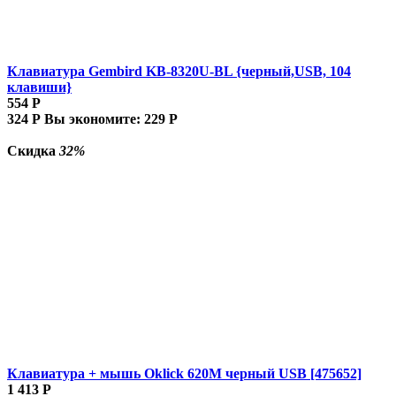
Клавиатура Gembird KB-8320U-BL {черный,USB, 104
клавиши}
554
Р
324
Р
Вы экономите:
229
Р
Скидка
32%
Клавиатура + мышь Oklick 620M черный USB [475652]
1 413
Р