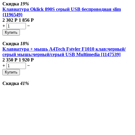
Скидка
19%
Клавиатура Oklick 890S серый USB беспроводная slim
{1196549}
2 302
Р
1 856
Р
+
−
Купить
Скидка
18%
Клавиатура + мышь A4Tech Fstyler F1010 клав:черный/
серый мышь:черный/серый USB Multimedia [1147539]
2 350
Р
1 920
Р
+
−
Купить
Скидка
41%