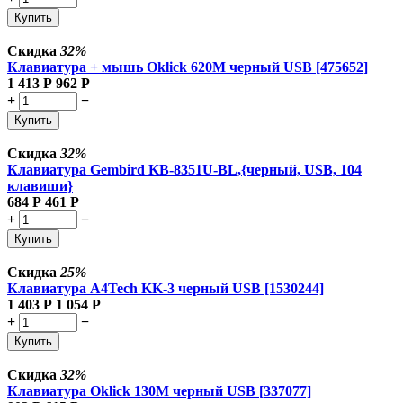
Купить
Скидка
32%
Клавиатура + мышь Oklick 620M черный USB [475652]
1 413
Р
962
Р
+
−
Купить
Скидка
32%
Клавиатура Gembird KB-8351U-BL,{черный, USB, 104
клавиши}
684
Р
461
Р
+
−
Купить
Скидка
25%
Клавиатура A4Tech KK-3 черный USB [1530244]
1 403
Р
1 054
Р
+
−
Купить
Скидка
32%
Клавиатура Oklick 130M черный USB [337077]