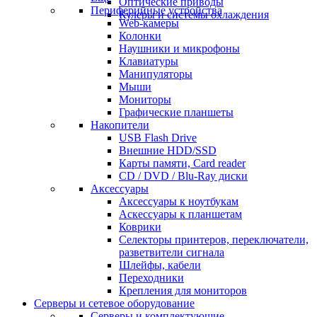
Оптические приводы
Периферийные устройства
Кулеры и системы охлаждения
Web-камеры
Колонки
Наушники и микрофоны
Клавиатуры
Манипуляторы
Мыши
Мониторы
Графические планшеты
Накопители
USB Flash Drive
Внешние HDD/SSD
Карты памяти, Card reader
CD / DVD / Blu-Ray диски
Аксессуары
Аксессуары к ноутбукам
Аскессуары к планшетам
Коврики
Селекторы принтеров, переключатели,
разветвители сигнала
Шлейфы, кабели
Переходники
Крепления для мониторов
Серверы и сетевое оборудование
Серверы и комплектующие