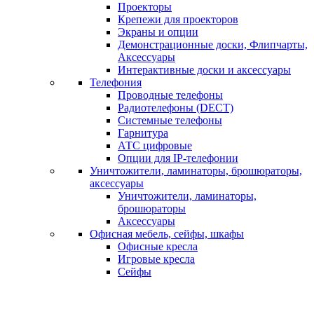
Проекторы
Крепежи для проекторов
Экраны и опции
Демонстрационные доски, Флипчарты,
Аксессуары
Интерактивные доски и аксессуары
Телефония
Проводные телефоны
Радиотелефоны (DECT)
Системные телефоны
Гарнитура
АТС цифровые
Опции для IP-телефонии
Уничтожители, ламинаторы, брошюраторы,
аксессуары
Уничтожители, ламинаторы,
брошюраторы
Аксессуары
Офисная мебель, сейфы, шкафы
Офисные кресла
Игровые кресла
Сейфы