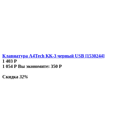
Клавиатура A4Tech KK-3 черный USB [1530244]
1 403
Р
1 054
Р
Вы экономите:
350
Р
Скидка
32%