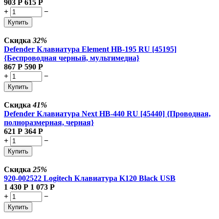
903
Р
615
Р
+
−
Купить
Скидка
32%
Defender Клавиатура Element HB-195 RU [45195]
{Беспроводная черный, мультимедиа}
867
Р
590
Р
+
−
Купить
Скидка
41%
Defender Клавиатура Next HB-440 RU [45440] {Проводная,
полноразмерная, черная}
621
Р
364
Р
+
−
Купить
Скидка
25%
920-002522 Logitech Клавиатура K120 Black USB
1 430
Р
1 073
Р
+
−
Купить