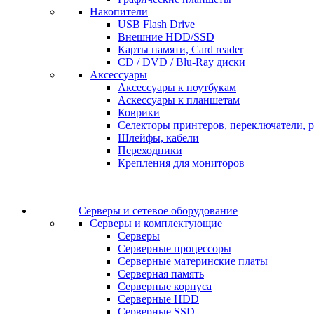
Накопители
USB Flash Drive
Внешние HDD/SSD
Карты памяти, Card reader
CD / DVD / Blu-Ray диски
Аксессуары
Аксессуары к ноутбукам
Аскессуары к планшетам
Коврики
Селекторы принтеров, переключатели, р
Шлейфы, кабели
Переходники
Крепления для мониторов
Серверы и сетевое оборудование
Серверы и комплектующие
Серверы
Серверные процессоры
Серверные материнские платы
Серверная память
Серверные корпуса
Серверные HDD
Серверные SSD