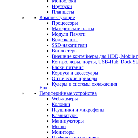
Моноблоки
Ноутбуки
Планшеты
Комплектующие
Процессоры
Материнские платы
Модули Памяти
Видеокарты
SSD-накопители
Винчестеры
Внешние контейнеры для HDD, Mobile r
Контроллеры, порты, USB-Hub, Dock Sta
Блоки питания
Корпуса и акссесуары
Оптические приводы
Кулеры и системы охлаждения
Еще
Периферийные устройства
Web-камеры
Колонки
Наушники и микрофоны
Клавиатуры
Манипуляторы
Мыши
Мониторы
Графические планшеты