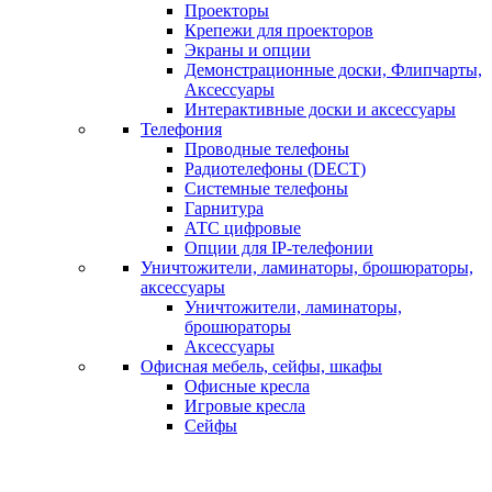
Проекторы
Крепежи для проекторов
Экраны и опции
Демонстрационные доски, Флипчарты,
Аксессуары
Интерактивные доски и аксессуары
Телефония
Проводные телефоны
Радиотелефоны (DECT)
Системные телефоны
Гарнитура
АТС цифровые
Опции для IP-телефонии
Уничтожители, ламинаторы, брошюраторы,
аксессуары
Уничтожители, ламинаторы,
брошюраторы
Аксессуары
Офисная мебель, сейфы, шкафы
Офисные кресла
Игровые кресла
Сейфы