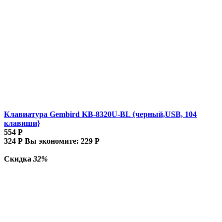
Клавиатура Gembird KB-8320U-BL {черный,USB, 104
клавиши}
554
Р
324
Р
Вы экономите:
229
Р
Скидка
32%