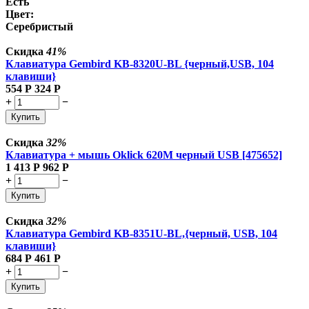
Есть
Цвет:
Серебристый
Скидка
41%
Клавиатура Gembird KB-8320U-BL {черный,USB, 104
клавиши}
554
Р
324
Р
+
−
Купить
Скидка
32%
Клавиатура + мышь Oklick 620M черный USB [475652]
1 413
Р
962
Р
+
−
Купить
Скидка
32%
Клавиатура Gembird KB-8351U-BL,{черный, USB, 104
клавиши}
684
Р
461
Р
+
−
Купить