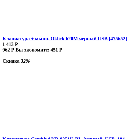
Клавиатура + мышь Oklick 620M черный USB [475652]
1 413
Р
962
Р
Вы экономите:
451
Р
Скидка
32%