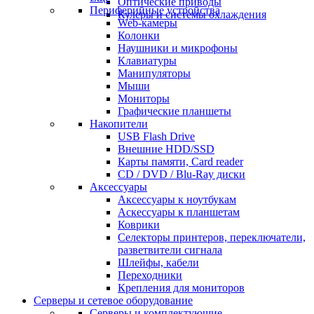
Оптические приводы
Периферийные устройства
Кулеры и системы охлаждения
Web-камеры
Колонки
Наушники и микрофоны
Клавиатуры
Манипуляторы
Мыши
Мониторы
Графические планшеты
Накопители
USB Flash Drive
Внешние HDD/SSD
Карты памяти, Card reader
CD / DVD / Blu-Ray диски
Аксессуары
Аксессуары к ноутбукам
Аскессуары к планшетам
Коврики
Селекторы принтеров, переключатели,
разветвители сигнала
Шлейфы, кабели
Переходники
Крепления для мониторов
Серверы и сетевое оборудование
Серверы и комплектующие