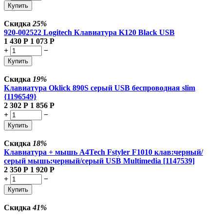
Купить
Скидка
25%
920-002522 Logitech Клавиатура K120 Black USB
1 430
Р
1 073
Р
+
−
Купить
Скидка
19%
Клавиатура Oklick 890S серый USB беспроводная slim
{1196549}
2 302
Р
1 856
Р
+
−
Купить
Скидка
18%
Клавиатура + мышь A4Tech Fstyler F1010 клав:черный/
серый мышь:черный/серый USB Multimedia [1147539]
2 350
Р
1 920
Р
+
−
Купить
Скидка
41%