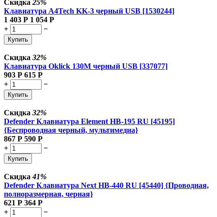
Скидка
25%
Клавиатура A4Tech KK-3 черный USB [1530244]
1 403
Р
1 054
Р
+
−
Купить
Скидка
32%
Клавиатура Oklick 130M черный USB [337077]
903
Р
615
Р
+
−
Купить
Скидка
32%
Defender Клавиатура Element HB-195 RU [45195]
{Беспроводная черный, мультимедиа}
867
Р
590
Р
+
−
Купить
Скидка
41%
Defender Клавиатура Next HB-440 RU [45440] {Проводная,
полноразмерная, черная}
621
Р
364
Р
+
−