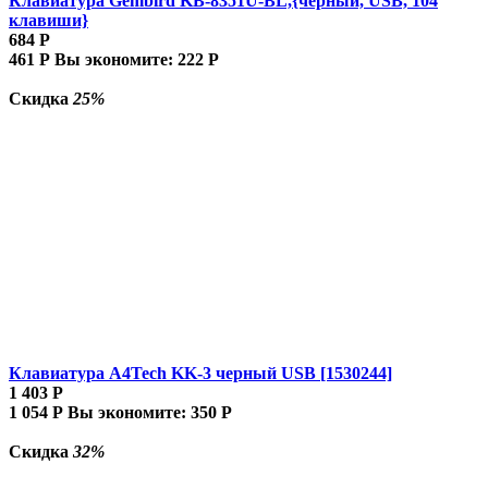
Клавиатура Gembird KB-8351U-BL,{черный, USB, 104
клавиши}
684
Р
461
Р
Вы экономите:
222
Р
Скидка
25%
Клавиатура A4Tech KK-3 черный USB [1530244]
1 403
Р
1 054
Р
Вы экономите:
350
Р
Скидка
32%