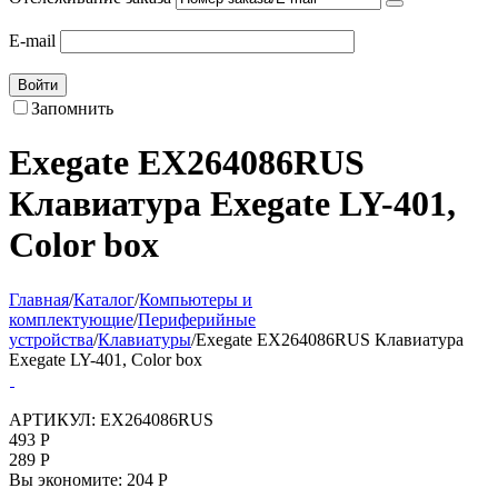
E-mail
Войти
Запомнить
Exegate EX264086RUS
Клавиатура Exegate LY-401,
Color box
Главная
/
Каталог
/
Компьютеры и
комплектующие
/
Периферийные
устройства
/
Клавиатуры
/
Exegate EX264086RUS Клавиатура
Exegate LY-401, Color box
АРТИКУЛ:
EX264086RUS
493
Р
289
Р
Вы экономите:
204
Р