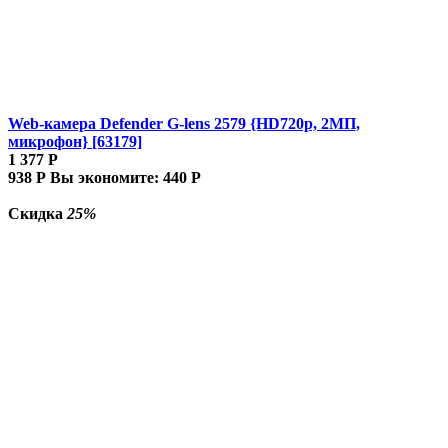
Web-камера Defender G-lens 2579 {HD720p, 2МП,
микрофон} [63179]
1 377
Р
938
Р
Вы экономите:
440
Р
Скидка
25%