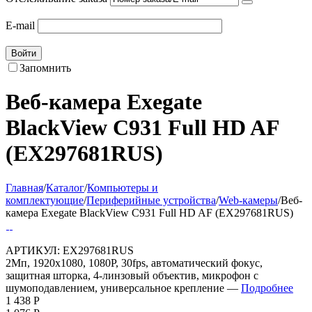
E-mail
Войти
Запомнить
Веб-камера Exegate
BlackView C931 Full HD AF
(EX297681RUS)
Главная
/
Каталог
/
Компьютеры и
комплектующие
/
Периферийные устройства
/
Web-камеры
/
Веб-
камера Exegate BlackView C931 Full HD AF (EX297681RUS)
АРТИКУЛ:
EX297681RUS
2Мп, 1920х1080, 1080P, 30fps, автоматический фокус,
защитная шторка, 4-линзовый объектив, микрофон с
шумоподавлением, универсальное крепление —
Подробнее
1 438
Р