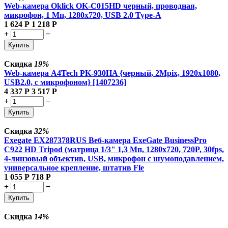
Web-камера Oklick OK-C015HD черный, проводная,
микрофон, 1 Мп, 1280x720, USB 2.0 Type-A
1 624
Р
1 218
Р
+
−
Купить
Скидка
19%
Web-камера A4Tech PK-930HA {черный, 2Mpix, 1920x1080,
USB2.0, с микрофоном} [1407236]
4 337
Р
3 517
Р
+
−
Купить
Скидка
32%
Exegate EX287378RUS Веб-камера ExeGate BusinessPro
C922 HD Tripod (матрица 1/3" 1,3 Мп, 1280х720, 720P, 30fps,
4-линзовый объектив, USB, микрофон с шумоподавлением,
универсальное крепление, штатив Fle
1 055
Р
718
Р
+
−
Купить
Скидка
14%