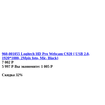
960-001055 Logitech HD Pro Webcam C920 { USB 2.0,
1920*1080, 2Mpix foto, Mic, Black}
7 002
Р
5 997
Р
Вы экономите:
1 005
Р
Скидка
32%