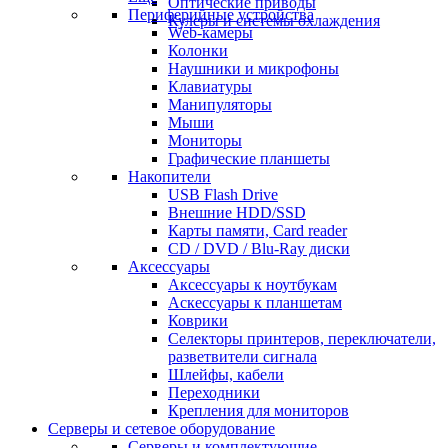
Оптические приводы
Периферийные устройства
Кулеры и системы охлаждения
Web-камеры
Колонки
Наушники и микрофоны
Клавиатуры
Манипуляторы
Мыши
Мониторы
Графические планшеты
Накопители
USB Flash Drive
Внешние HDD/SSD
Карты памяти, Card reader
CD / DVD / Blu-Ray диски
Аксессуары
Аксессуары к ноутбукам
Аскессуары к планшетам
Коврики
Селекторы принтеров, переключатели,
разветвители сигнала
Шлейфы, кабели
Переходники
Крепления для мониторов
Серверы и сетевое оборудование
Серверы и комплектующие