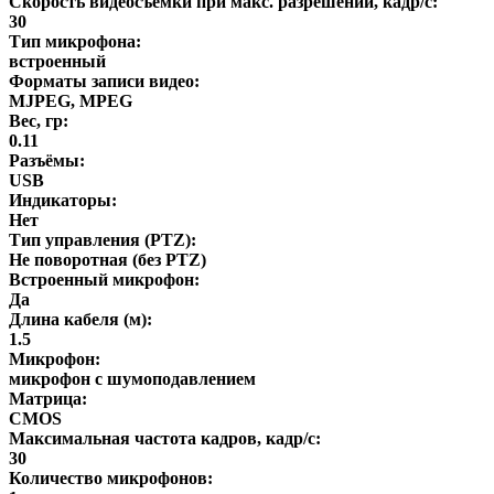
Скорость видеосъемки при макс. разрешении, кадр/с:
30
Тип микрофона:
встроенный
Форматы записи видео:
MJPEG, MPEG
Вес, гр:
0.11
Разъёмы:
USB
Индикаторы:
Нет
Тип управления (PTZ):
Не поворотная (без PTZ)
Встроенный микрофон:
Да
Длина кабеля (м):
1.5
Микрофон:
микрофон с шумоподавлением
Матрица:
CMOS
Максимальная частота кадров, кадр/с:
30
Количество микрофонов: