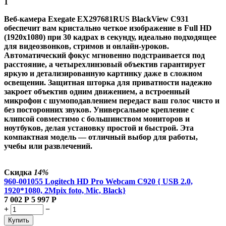
1
Веб-камера Exegate EX297681RUS BlackView C931
обеспечит вам кристально четкое изображение в Full HD
(1920x1080) при 30 кадрах в секунду, идеально подходящее
для видеозвонков, стримов и онлайн-уроков.
Автоматический фокус мгновенно подстраивается под
расстояние, а четырехлинзовый объектив гарантирует
яркую и детализированную картинку даже в сложном
освещении. Защитная шторка для приватности надежно
закроет объектив одним движением, а встроенный
микрофон с шумоподавлением передаст ваш голос чисто и
без посторонних звуков. Универсальное крепление с
клипсой совместимо с большинством мониторов и
ноутбуков, делая установку простой и быстрой. Эта
компактная модель — отличный выбор для работы,
учебы или развлечений.
Скидка
14%
960-001055 Logitech HD Pro Webcam C920 { USB 2.0,
1920*1080, 2Mpix foto, Mic, Black}
7 002
Р
5 997
Р
+
−
Купить