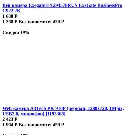
Веб-камера Exegate EX294578RUS ExeGate BusinessPro
C922 2K
1 688
Р
1 268
Р
Вы экономите:
420
Р
Скидка
19%
Web-камера A4Tech PK-910P {черный, 1280x720, 1Mpix,
USB2.0, микрофон} [1193308]
2 423
Р
1 964
Р
Вы экономите:
459
Р