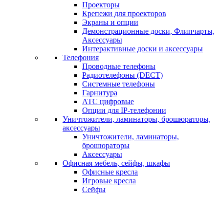
Проекторы
Крепежи для проекторов
Экраны и опции
Демонстрационные доски, Флипчарты,
Аксессуары
Интерактивные доски и аксессуары
Телефония
Проводные телефоны
Радиотелефоны (DECT)
Системные телефоны
Гарнитура
АТС цифровые
Опции для IP-телефонии
Уничтожители, ламинаторы, брошюраторы,
аксессуары
Уничтожители, ламинаторы,
брошюраторы
Аксессуары
Офисная мебель, сейфы, шкафы
Офисные кресла
Игровые кресла
Сейфы