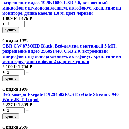
разрешение видео 1920х1080, USB 2.0, встроенный
микрофон с шумоподавлением, автофокус, крепление на
мониторе, длина кабеля 1,8 м, цвет чёрный
1 809
Р
1 476
Р
+
−
Купить
Скидка
19%
CBR CW 875QHD Black, Веб-камера с матрицей 5 МП,
разрешение видео 2560х1440, USB 2.0, встроенный
микрофон с шумоподавлением, автофокус, крепление на
мониторе, длина кабеля 2 м, цвет чёрный
2 100
Р
1 704
Р
+
−
Купить
Скидка
19%
Веб-камера Exegate EX294582RUS ExeGate Stream C940
Wide 2K T-Tripod
2 237
Р
1 809
Р
+
−
Купить
Скидка
25%