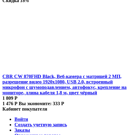
Скидка
18%
CBR CW 870FHD Black, Веб-камера с матрицей 2 МП,
разрешение видео 1920х1080, USB 2.0, встроенный
микрофон с шумоподавлением, автофокус, крепление на
мониторе, длина кабеля 1,8 м, цвет чёрный
1 809
Р
1 476
Р
Вы экономите:
333
Р
Кабинет покупателя
Войти
Создать учетную запись
Заказы