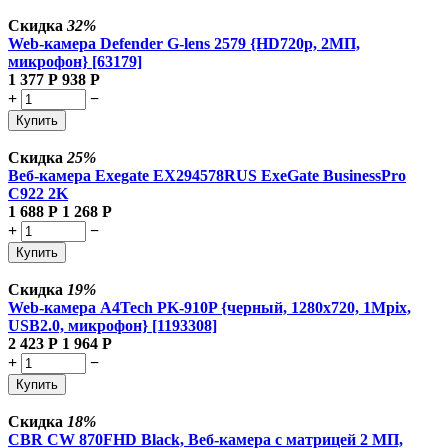
Скидка
32%
Web-камера Defender G-lens 2579 {HD720p, 2МП,
микрофон} [63179]
1 377
Р
938
Р
+
−
Купить
Скидка
25%
Веб-камера Exegate EX294578RUS ExeGate BusinessPro
C922 2K
1 688
Р
1 268
Р
+
−
Купить
Скидка
19%
Web-камера A4Tech PK-910P {черный, 1280x720, 1Mpix,
USB2.0, микрофон} [1193308]
2 423
Р
1 964
Р
+
−
Купить
Скидка
18%
CBR CW 870FHD Black, Веб-камера с матрицей 2 МП,