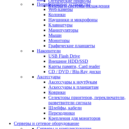
Оптические приводы
Периферийные устройства
Кулеры и системы охлаждения
Web-камеры
Колонки
Наушники и микрофоны
Клавиатуры
Манипуляторы
Мыши
Мониторы
Графические планшеты
Накопители
USB Flash Drive
Внешние HDD/SSD
Карты памяти, Card reader
CD / DVD / Blu-Ray диски
Аксессуары
Аксессуары к ноутбукам
Аскессуары к планшетам
Коврики
Селекторы принтеров, переключатели,
разветвители сигнала
Шлейфы, кабели
Переходники
Крепления для мониторов
Серверы и сетевое оборудование
Серверы и комплектующие