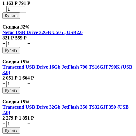
1 163
Р
791
Р
+
−
Купить
Скидка
32%
Netac USB Drive 32GB U505
, USB2.0
821
Р
559
Р
+
−
Купить
Скидка
19%
Transcend USB Drive 16Gb JetFlash 790 TS16GJF790K {USB
3.0}
2 051
Р
1 664
Р
+
−
Купить
Скидка
19%
Transcend USB Drive 32Gb JetFlash 350 TS32GJF350 {USB
2.0}
2 279
Р
1 851
Р
+
−
Купить