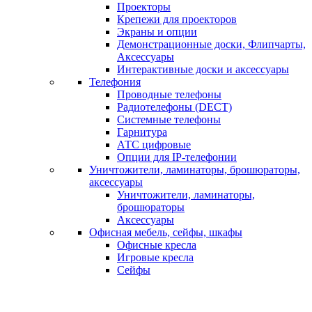
Проекторы
Крепежи для проекторов
Экраны и опции
Демонстрационные доски, Флипчарты,
Аксессуары
Интерактивные доски и аксессуары
Телефония
Проводные телефоны
Радиотелефоны (DECT)
Системные телефоны
Гарнитура
АТС цифровые
Опции для IP-телефонии
Уничтожители, ламинаторы, брошюраторы,
аксессуары
Уничтожители, ламинаторы,
брошюраторы
Аксессуары
Офисная мебель, сейфы, шкафы
Офисные кресла
Игровые кресла
Сейфы