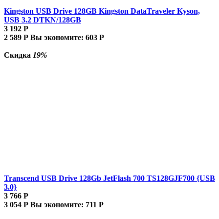
Kingston USB Drive 128GB Kingston DataTraveler Kyson,
USB 3.2 DTKN/128GB
3 192
Р
2 589
Р
Вы экономите:
603
Р
Скидка
19%
Transcend USB Drive 128Gb JetFlash 700 TS128GJF700 {USB
3.0}
3 766
Р
3 054
Р
Вы экономите:
711
Р