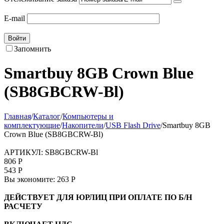
E-mail
Войти
Запомнить
Smartbuy 8GB Crown Blue
(SB8GBCRW-Bl)
Главная
/
Каталог
/
Компьютеры и
комплектующие
/
Накопители
/
USB Flash Drive
/
Smartbuy 8GB
Crown Blue (SB8GBCRW-Bl)
АРТИКУЛ:
SB8GBCRW-Bl
806
Р
543
Р
Вы экономите:
263
Р
ДЕЙСТВУЕТ ДЛЯ ЮРЛИЦ ПРИ ОПЛАТЕ ПО Б/Н
РАСЧЕТУ