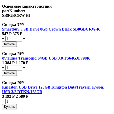
Основные характеристики
partNumber:
SB8GBCRW-Bl
Скидка
31%
Smartbuy USB Drive 8Gb Crown Black SB8GBCRW-K
547
Р
375
Р
+
−
Купить
Скидка
15%
Флэшка Transcend 64GB USB 3.0 TS64GJF790K
1 384
Р
1 170
Р
+
−
Купить
Скидка
19%
Kingston USB Drive 128GB Kingston DataTraveler Kyson,
USB 3.2 DTKN/128GB
3 192
Р
2 589
Р
+
−
Купить