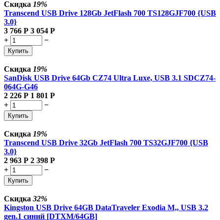
Скидка
19%
Transcend USB Drive 128Gb JetFlash 700 TS128GJF700 {USB
3.0}
3 766
Р
3 054
Р
+
−
Купить
Скидка
19%
SanDisk USB Drive 64Gb CZ74 Ultra Luxe, USB 3.1 SDCZ74-
064G-G46
2 226
Р
1 801
Р
+
−
Купить
Скидка
19%
Transcend USB Drive 32Gb JetFlash 700 TS32GJF700 {USB
3.0}
2 963
Р
2 398
Р
+
−
Купить
Скидка
32%
Kingston USB Drive 64GB DataTraveler Exodia M,, USB 3.2
gen.1 синий [DTXM/64GB]