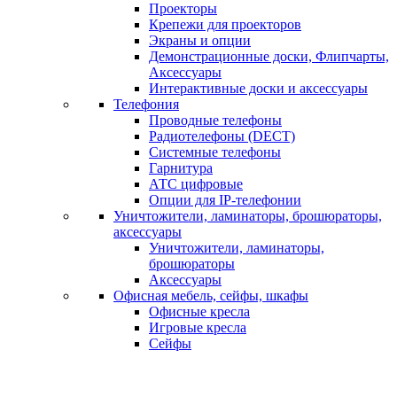
Проекторы
Крепежи для проекторов
Экраны и опции
Демонстрационные доски, Флипчарты,
Аксессуары
Интерактивные доски и аксессуары
Телефония
Проводные телефоны
Радиотелефоны (DECT)
Системные телефоны
Гарнитура
АТС цифровые
Опции для IP-телефонии
Уничтожители, ламинаторы, брошюраторы,
аксессуары
Уничтожители, ламинаторы,
брошюраторы
Аксессуары
Офисная мебель, сейфы, шкафы
Офисные кресла
Игровые кресла
Сейфы