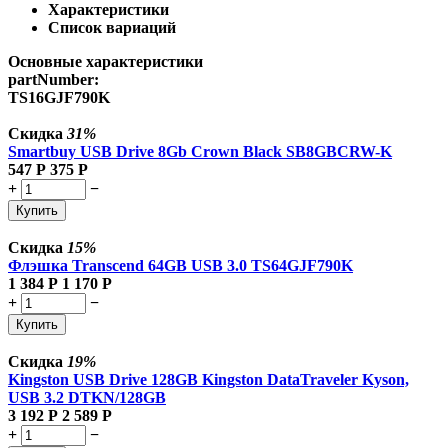
Характеристики
Список вариаций
Основные характеристики
partNumber:
TS16GJF790K
Скидка
31%
Smartbuy USB Drive 8Gb Crown Black SB8GBCRW-K
547
Р
375
Р
+
−
Купить
Скидка
15%
Флэшка Transcend 64GB USB 3.0 TS64GJF790K
1 384
Р
1 170
Р
+
−
Купить
Скидка
19%
Kingston USB Drive 128GB Kingston DataTraveler Kyson,
USB 3.2 DTKN/128GB
3 192
Р
2 589
Р
+
−