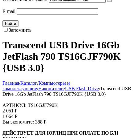
E-mail
Войти
Запомнить
Transcend USB Drive 16Gb
JetFlash 790 TS16GJF790K
{USB 3.0}
Главная
/
Каталог
/
Компьютеры и
комплектующие
/
Накопители
/
USB Flash Drive
/
Transcend USB
Drive 16Gb JetFlash 790 TS16GJF790K {USB 3.0}
АРТИКУЛ:
TS16GJF790K
2 051
Р
1 664
Р
Вы экономите:
388
Р
ДЕЙСТВУЕТ ДЛЯ ЮРЛИЦ ПРИ ОПЛАТЕ ПО Б/Н