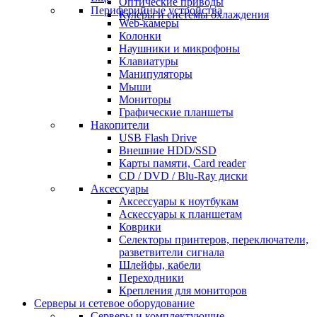
Оптические приводы
Периферийные устройства
Кулеры и системы охлаждения
Web-камеры
Колонки
Наушники и микрофоны
Клавиатуры
Манипуляторы
Мыши
Мониторы
Графические планшеты
Накопители
USB Flash Drive
Внешние HDD/SSD
Карты памяти, Card reader
CD / DVD / Blu-Ray диски
Аксессуары
Аксессуары к ноутбукам
Аскессуары к планшетам
Коврики
Селекторы принтеров, переключатели,
разветвители сигнала
Шлейфы, кабели
Переходники
Крепления для мониторов
Серверы и сетевое оборудование
Серверы и комплектующие