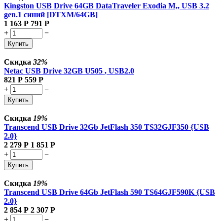
Kingston USB Drive 64GB DataTraveler Exodia M,, USB 3.2
gen.1 синий [DTXM/64GB]
1 163
Р
791
Р
+
−
Купить
Скидка
32%
Netac USB Drive 32GB U505
, USB2.0
821
Р
559
Р
+
−
Купить
Скидка
19%
Transcend USB Drive 32Gb JetFlash 350 TS32GJF350 {USB
2.0}
2 279
Р
1 851
Р
+
−
Купить
Скидка
19%
Transcend USB Drive 64Gb JetFlash 590 TS64GJF590K {USB
2.0}
2 854
Р
2 307
Р
+
−