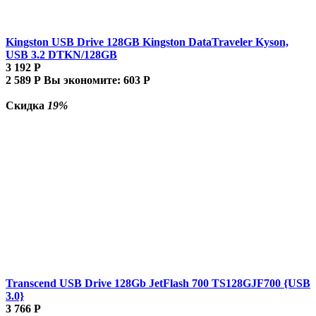
Kingston USB Drive 128GB Kingston DataTraveler Kyson,
USB 3.2 DTKN/128GB
3 192
Р
2 589
Р
Вы экономите:
603
Р
Скидка
19%
Transcend USB Drive 128Gb JetFlash 700 TS128GJF700 {USB
3.0}
3 766
Р