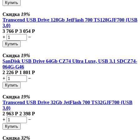
Купить
Скидка
19%
Transcend USB Drive 128Gb JetFlash 700 TS128GJF700 {USB
3.0}
3 766
Р
3 054
Р
+
−
Купить
Скидка
19%
SanDisk USB Drive 64Gb CZ74 Ultra Luxe, USB 3.1 SDCZ74-
064G-G46
2 226
Р
1 801
Р
+
−
Купить
Скидка
19%
Transcend USB Drive 32Gb JetFlash 700 TS32GJF700 {USB
3.0}
2 963
Р
2 398
Р
+
−
Купить
Скидка
32%