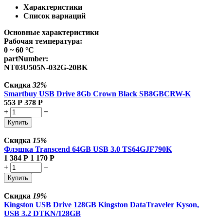
Характеристики
Список вариаций
Основные характеристики
Рабочая температура:
0 ~ 60 °C
partNumber:
NT03U505N-032G-20BK
Скидка
32%
Smartbuy USB Drive 8Gb Crown Black SB8GBCRW-K
553
Р
378
Р
+
−
Купить
Скидка
15%
Флэшка Transcend 64GB USB 3.0 TS64GJF790K
1 384
Р
1 170
Р
+
−
Купить
Скидка
19%
Kingston USB Drive 128GB Kingston DataTraveler Kyson,
USB 3.2 DTKN/128GB