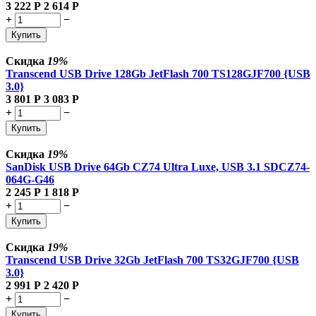
3 222
Р
2 614
Р
+
−
Купить
Скидка
19%
Transcend USB Drive 128Gb JetFlash 700 TS128GJF700 {USB
3.0}
3 801
Р
3 083
Р
+
−
Купить
Скидка
19%
SanDisk USB Drive 64Gb CZ74 Ultra Luxe, USB 3.1 SDCZ74-
064G-G46
2 245
Р
1 818
Р
+
−
Купить
Скидка
19%
Transcend USB Drive 32Gb JetFlash 700 TS32GJF700 {USB
3.0}
2 991
Р
2 420
Р
+
−
Купить