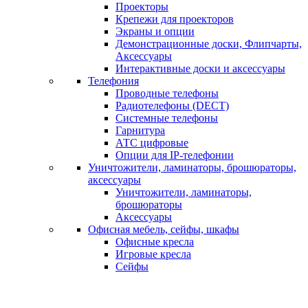
Проекторы
Крепежи для проекторов
Экраны и опции
Демонстрационные доски, Флипчарты,
Аксессуары
Интерактивные доски и аксессуары
Телефония
Проводные телефоны
Радиотелефоны (DECT)
Системные телефоны
Гарнитура
АТС цифровые
Опции для IP-телефонии
Уничтожители, ламинаторы, брошюраторы,
аксессуары
Уничтожители, ламинаторы,
брошюраторы
Аксессуары
Офисная мебель, сейфы, шкафы
Офисные кресла
Игровые кресла
Сейфы