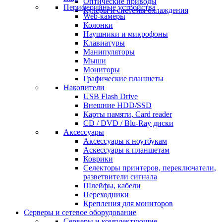
Оптические приводы
Периферийные устройства
Кулеры и системы охлаждения
Web-камеры
Колонки
Наушники и микрофоны
Клавиатуры
Манипуляторы
Мыши
Мониторы
Графические планшеты
Накопители
USB Flash Drive
Внешние HDD/SSD
Карты памяти, Card reader
CD / DVD / Blu-Ray диски
Аксессуары
Аксессуары к ноутбукам
Аскессуары к планшетам
Коврики
Селекторы принтеров, переключатели,
разветвители сигнала
Шлейфы, кабели
Переходники
Крепления для мониторов
Серверы и сетевое оборудование
Серверы и комплектующие