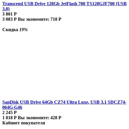
Transcend USB Drive 128Gb JetFlash 700 TS128GJF700 {USB
3.0}
3 801
Р
3 083
Р
Вы экономите:
718
Р
Скидка
19%
SanDisk USB Drive 64Gb CZ74 Ultra Luxe, USB 3.1 SDCZ74-
064G-G46
2 245
Р
1 818
Р
Вы экономите:
428
Р
Кабинет покупателя