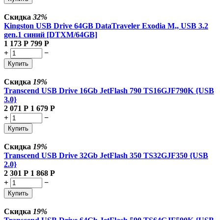
Скидка
32%
Kingston USB Drive 64GB DataTraveler Exodia M,, USB 3.2
gen.1 синий [DTXM/64GB]
1 173
Р
799
Р
+
−
Купить
Скидка
19%
Transcend USB Drive 16Gb JetFlash 790 TS16GJF790K {USB
3.0}
2 071
Р
1 679
Р
+
−
Купить
Скидка
19%
Transcend USB Drive 32Gb JetFlash 350 TS32GJF350 {USB
2.0}
2 301
Р
1 868
Р
+
−
Купить
Скидка
19%