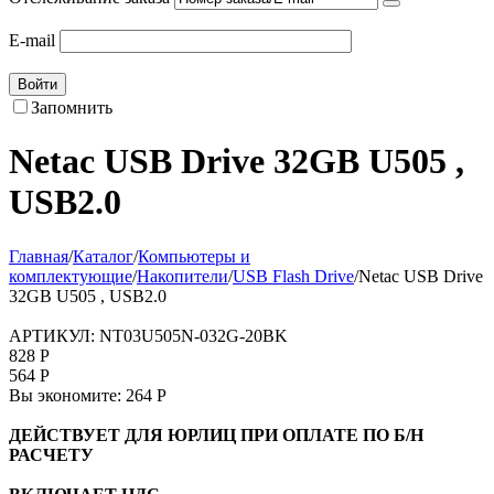
E-mail
Войти
Запомнить
Netac USB Drive 32GB U505
,
USB2.0
Главная
/
Каталог
/
Компьютеры и
комплектующие
/
Накопители
/
USB Flash Drive
/
Netac USB Drive
32GB U505 , USB2.0
АРТИКУЛ:
NT03U505N-032G-20BK
828
Р
564
Р
Вы экономите:
264
Р
ДЕЙСТВУЕТ ДЛЯ ЮРЛИЦ ПРИ ОПЛАТЕ ПО Б/Н
РАСЧЕТУ