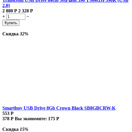
Transcend USB Drive 64Gb JetFlash 590 TS64GJF590K {USB
2.0}
2 880
Р
2 328
Р
+
−
Купить
Скидка
32%
Smartbuy USB Drive 8Gb Crown Black SB8GBCRW-K
553
Р
378
Р
Вы экономите:
175
Р
Скидка
15%