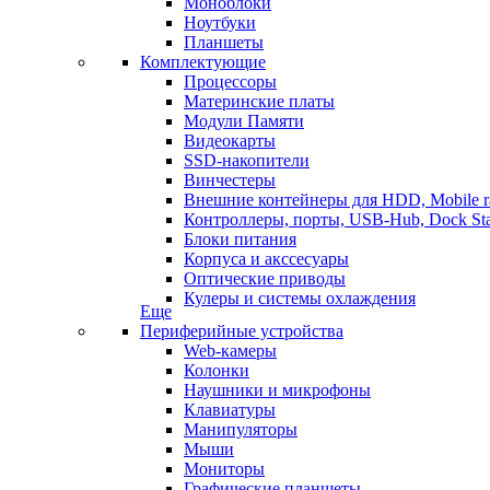
Моноблоки
Ноутбуки
Планшеты
Комплектующие
Процессоры
Материнские платы
Модули Памяти
Видеокарты
SSD-накопители
Винчестеры
Внешние контейнеры для HDD, Mobile r
Контроллеры, порты, USB-Hub, Dock Sta
Блоки питания
Корпуса и акссесуары
Оптические приводы
Кулеры и системы охлаждения
Еще
Периферийные устройства
Web-камеры
Колонки
Наушники и микрофоны
Клавиатуры
Манипуляторы
Мыши
Мониторы
Графические планшеты