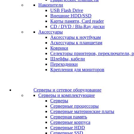
Накопители
USB Flash Drive
Внешние HDD/SSD
Карты памяти, Card reader
CD / DVD / Blu-Ray диски
Аксессуары
Аксессуары к ноутбукам
Аскессуары к планшетам
Коврики
Селекторы принтеров, переключатели, р
Шлейфы, кабели
Переходники
Крепления для мониторов
Серверы и сетевое оборудование
Серверы и комплектующие
Серверы
Серверные процессоры
Серверные материнские платы
Серверная память
Серверные корпуса
Серверные HDD
Серверные SSD