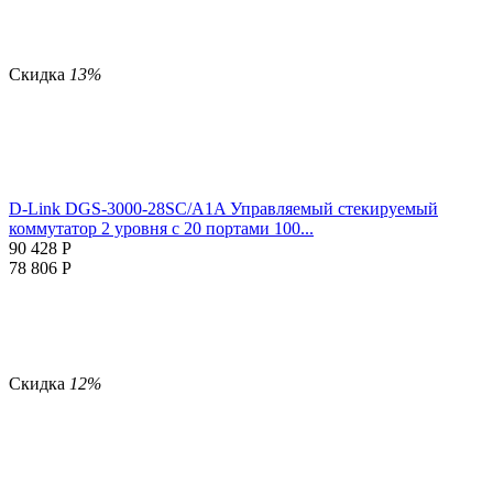
Скидка
13%
D-Link DGS-3000-28SC/A1A Управляемый стекируемый
коммутатор 2 уровня с 20 портами 100...
90 428
Р
78 806
Р
Скидка
12%