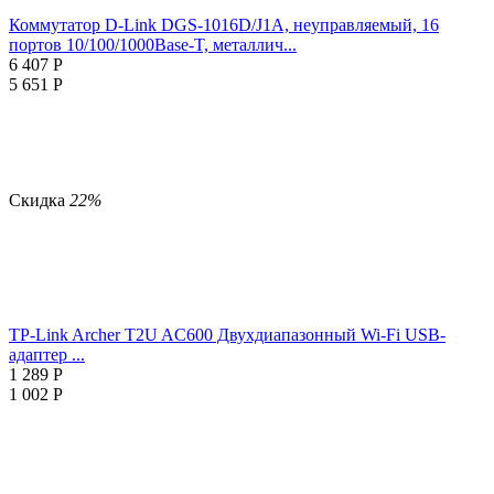
Коммутатор D-Link DGS-1016D/J1A, неуправляемый, 16
портов 10/100/1000Base-T, металлич...
6 407
Р
5 651
Р
Скидка
22%
TP-Link Archer T2U AC600 Двухдиапазонный Wi-Fi USB-
адаптер ...
1 289
Р
1 002
Р