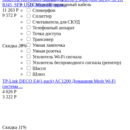
Специализированный кабель
RJ45, SFP, USB, MicroSD, разд...
11 263
Р
Спикерфон
9 572
Р
Сплиттер
Считыватель для СКУД
Телефонный аппарат
Точка доступа
Трансивер
Умная лампочка
Скидка
20%
Умная розетка
Усилитель Wi-Fi сигнала
Усилитель беспроводного сигнала (репитер)
Шасси
Шлюз
TP-Link DECO E4(1-pack) AC1200 Домашняя Mesh Wi-Fi
система ...
4 026
Р
3 222
Р
Скидка
11%