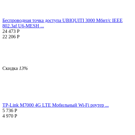
Беспроводная точка доступа UBIQUITI 3000 Мбит/с IEEE
802.3af U6-MESH ...
24 473
Р
22 206
Р
Скидка
13%
TP-Link M7000 4G LTE Мобильный Wi-Fi роутер ...
5 736
Р
4 970
Р