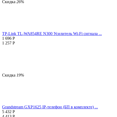
Скидка
26%
TP-Link TL-WA854RE N300 Усилитель Wi-Fi сигнала ...
1 696
Р
1 257
Р
Скидка
19%
Grandstream GXP1625 IP-телефон (БП в комплекте) ...
5 432
Р
4 413
Р