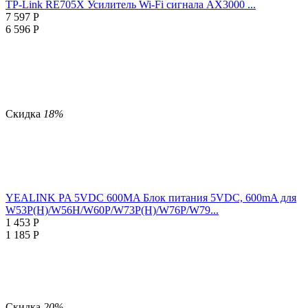
TP-Link RE705X Усилитель Wi-Fi сигнала AX3000 ...
7 597
Р
6 596
Р
Скидка
18%
YEALINK PA 5VDC 600MA Блок питания 5VDC, 600mA для
W53P(H)/W56H/W60P/W73P(H)/W76P/W79...
1 453
Р
1 185
Р
Скидка
20%