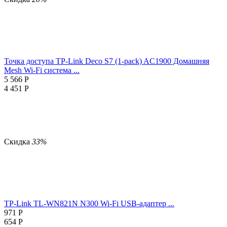
Точка доступа TP-Link Deco S7 (1-pack) AC1900 Домашняя
Mesh Wi-Fi система ...
5 566
Р
4 451
Р
Скидка
33%
TP-Link TL-WN821N N300 Wi-Fi USB-адаптер ...
971
Р
654
Р