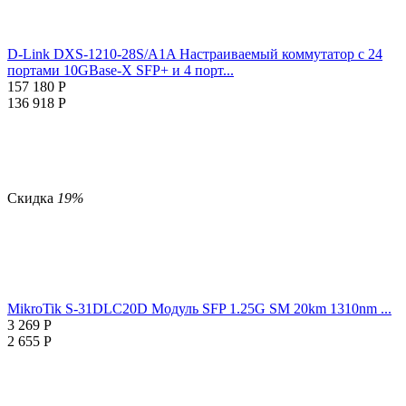
D-Link DXS-1210-28S/A1A Настраиваемый коммутатор с 24
портами 10GBase-X SFP+ и 4 порт...
157 180
Р
136 918
Р
Скидка
19%
MikroTik S-31DLC20D Модуль SFP 1.25G SM 20km 1310nm ...
3 269
Р
2 655
Р