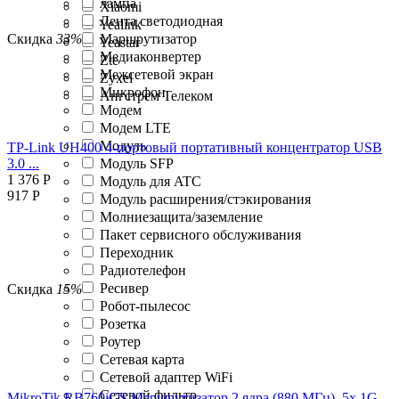
лампа
Xiaomi
Лента светодиодная
Yealink
Скидка
33%
Маршрутизатор
Yeastar
Медиаконвертер
Zte
Межсетевой экран
Zyxel
Микрофон
Ангстрем Телеком
Модем
Модем LTE
Модуль
TP-Link UH400 4-портовый портативный концентратор USB
3.0 ...
Модуль SFP
1 376
Р
Модуль для ATC
917
Р
Модуль расширения/стэкирования
Молниезащита/заземление
Пакет сервисного обслуживания
Переходник
Радиотелефон
Ресивер
Скидка
15%
Робот-пылесос
Розетка
Роутер
Сетевая карта
Сетевой адаптер WiFi
Сетевой фильтр
MikroTik RB760iGS Маршрутизатор 2 ядра (880 МГц), 5х 1G