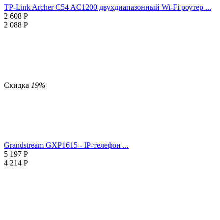
TP-Link Archer C54 AC1200 двухдиапазонный Wi-Fi роутер ...
2 608
Р
2 088
Р
Скидка
19%
Grandstream GXP1615 - IP-телефон ...
5 197
Р
4 214
Р