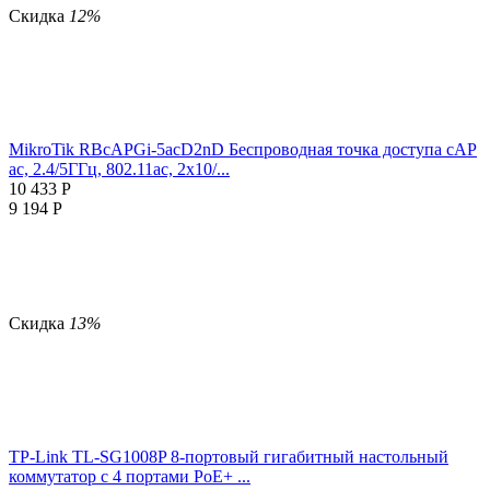
Скидка
12%
MikroTik RBcAPGi-5acD2nD Беспроводная точка доступа cAP
ac, 2.4/5ГГц, 802.11ac, 2х10/...
10 433
Р
9 194
Р
Скидка
13%
TP-Link TL-SG1008P 8-портовый гигабитный настольный
коммутатор с 4 портами PoE+ ...