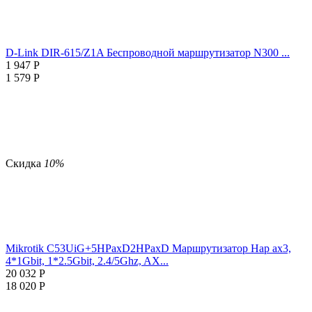
D-Link DIR-615/Z1A Беспроводной маршрутизатор N300 ...
1 947
Р
1 579
Р
Скидка
10%
Mikrotik C53UiG+5HPaxD2HPaxD Маршрутизатор Hap ax3,
4*1Gbit, 1*2.5Gbit, 2.4/5Ghz, AX...
20 032
Р
18 020
Р