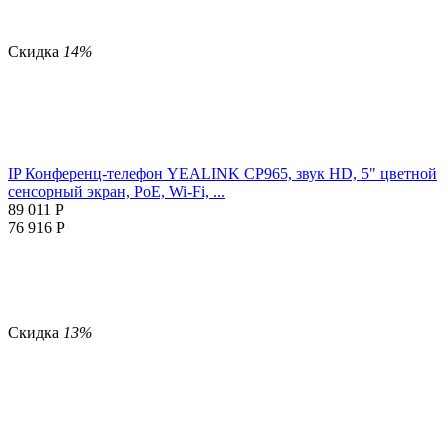
Скидка
14%
IP Конференц-телефон YEALINK CP965, звук HD, 5" цветной
сенсорный экран, PoE, Wi-Fi, ...
89 011
Р
76 916
Р
Скидка
13%