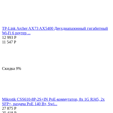
TP-Link Archer AX73 AX5400 Двухдиапазонный гигабитный
Wi-Fi 6 роутер ...
12 993
Р
11 547
Р
Скидка
9%
Mikrotik CSS610-8P-2S+IN PoE-коммутатор, 8х 1G RJ45, 2х
SFP+, раздача PoE 140 Вт, Swi...
27 875
Р
25 418
Р