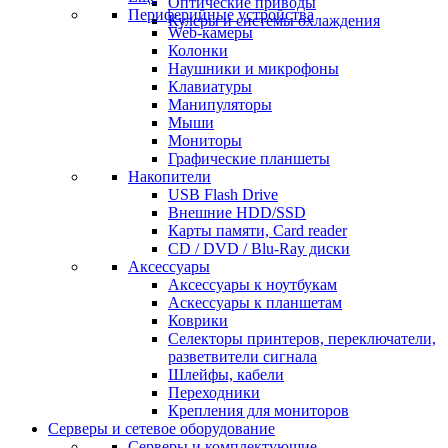
Оптические приводы
Периферийные устройства
Кулеры и системы охлаждения
Web-камеры
Колонки
Наушники и микрофоны
Клавиатуры
Манипуляторы
Мыши
Мониторы
Графические планшеты
Накопители
USB Flash Drive
Внешние HDD/SSD
Карты памяти, Card reader
CD / DVD / Blu-Ray диски
Аксессуары
Аксессуары к ноутбукам
Аскессуары к планшетам
Коврики
Селекторы принтеров, переключатели,
разветвители сигнала
Шлейфы, кабели
Переходники
Крепления для мониторов
Серверы и сетевое оборудование
Серверы и комплектующие