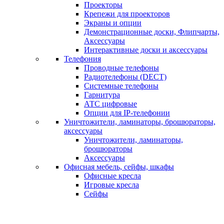
Проекторы
Крепежи для проекторов
Экраны и опции
Демонстрационные доски, Флипчарты,
Аксессуары
Интерактивные доски и аксессуары
Телефония
Проводные телефоны
Радиотелефоны (DECT)
Системные телефоны
Гарнитура
АТС цифровые
Опции для IP-телефонии
Уничтожители, ламинаторы, брошюраторы,
аксессуары
Уничтожители, ламинаторы,
брошюраторы
Аксессуары
Офисная мебель, сейфы, шкафы
Офисные кресла
Игровые кресла
Сейфы