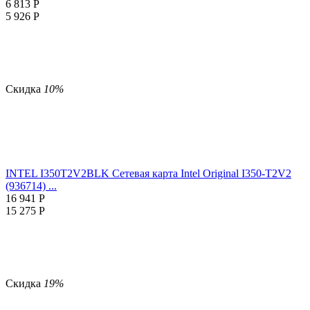
6 813
Р
5 926
Р
Скидка
10%
INTEL I350T2V2BLK Сетевая карта Intel Original I350-T2V2
(936714) ...
16 941
Р
15 275
Р
Скидка
19%