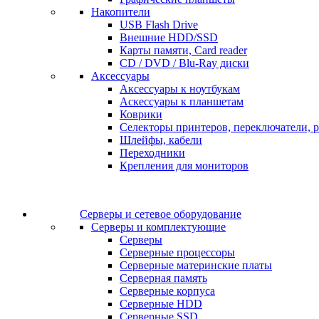
Накопители
USB Flash Drive
Внешние HDD/SSD
Карты памяти, Card reader
CD / DVD / Blu-Ray диски
Аксессуары
Аксессуары к ноутбукам
Аскессуары к планшетам
Коврики
Селекторы принтеров, переключатели, р
Шлейфы, кабели
Переходники
Крепления для мониторов
Серверы и сетевое оборудование
Серверы и комплектующие
Серверы
Серверные процессоры
Серверные материнские платы
Серверная память
Серверные корпуса
Серверные HDD
Серверные SSD