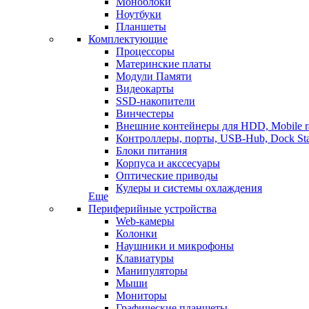
Моноблоки
Ноутбуки
Планшеты
Комплектующие
Процессоры
Материнские платы
Модули Памяти
Видеокарты
SSD-накопители
Винчестеры
Внешние контейнеры для HDD, Mobile r
Контроллеры, порты, USB-Hub, Dock Sta
Блоки питания
Корпуса и акссесуары
Оптические приводы
Кулеры и системы охлаждения
Еще
Периферийные устройства
Web-камеры
Колонки
Наушники и микрофоны
Клавиатуры
Манипуляторы
Мыши
Мониторы
Графические планшеты