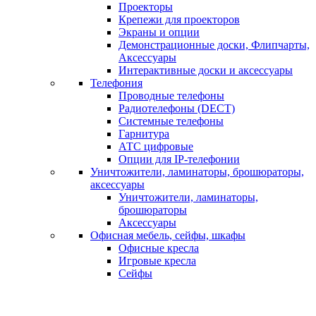
Проекторы
Крепежи для проекторов
Экраны и опции
Демонстрационные доски, Флипчарты,
Аксессуары
Интерактивные доски и аксессуары
Телефония
Проводные телефоны
Радиотелефоны (DECT)
Системные телефоны
Гарнитура
АТС цифровые
Опции для IP-телефонии
Уничтожители, ламинаторы, брошюраторы,
аксессуары
Уничтожители, ламинаторы,
брошюраторы
Аксессуары
Офисная мебель, сейфы, шкафы
Офисные кресла
Игровые кресла
Сейфы