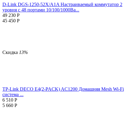
D-Link DGS-1250-52X/A1A Настраиваемый коммутатор 2
уровня c 48 портами 10/100/1000Ba...
49 230
Р
45 450
Р
Скидка
13%
TP-Link DECO E4(2-PACK) AC1200 Домашняя Mesh Wi-Fi
система ...
6 510
Р
5 660
Р