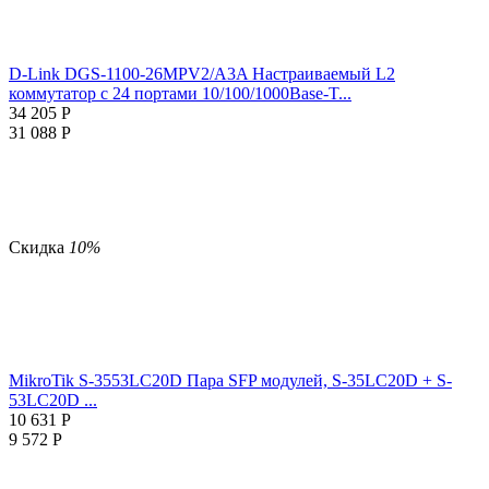
D-Link DGS-1100-26MPV2/A3A Настраиваемый L2
коммутатор с 24 портами 10/100/1000Base-T...
34 205
Р
31 088
Р
Скидка
10%
MikroTik S-3553LC20D Пара SFP модулей, S-35LC20D + S-
53LC20D ...
10 631
Р
9 572
Р