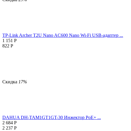
TP-Link Archer T2U Nano AC600 Nano Wi-Fi USB-адаптер ...
1 151
Р
822
Р
Скидка
17%
DAHUA DH-TAM1GT1GT-30 Инжектор PoE+ ...
2 684
Р
2 237
Р