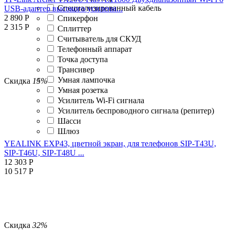
Специализированный кабель
USB-адаптер высокого усилени...
2 890
Р
Спикерфон
2 315
Р
Сплиттер
Считыватель для СКУД
Телефонный аппарат
Точка доступа
Трансивер
Умная лампочка
Скидка
15%
Умная розетка
Усилитель Wi-Fi сигнала
Усилитель беспроводного сигнала (репитер)
Шасси
Шлюз
YEALINK EXP43, цветной экран, для телефонов SIP-T43U,
SIP-T46U, SIP-T48U ...
12 303
Р
10 517
Р
Скидка
32%