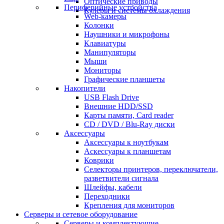
Оптические приводы
Периферийные устройства
Кулеры и системы охлаждения
Web-камеры
Колонки
Наушники и микрофоны
Клавиатуры
Манипуляторы
Мыши
Мониторы
Графические планшеты
Накопители
USB Flash Drive
Внешние HDD/SSD
Карты памяти, Card reader
CD / DVD / Blu-Ray диски
Аксессуары
Аксессуары к ноутбукам
Аскессуары к планшетам
Коврики
Селекторы принтеров, переключатели,
разветвители сигнала
Шлейфы, кабели
Переходники
Крепления для мониторов
Серверы и сетевое оборудование
Серверы и комплектующие