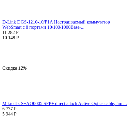
D-Link DGS-1210-10/F1A Настраиваемый коммутатор
WebSmart с 8 портами 10/100/1000Base-...
11 282
Р
10 148
Р
Скидка
12%
MikroTik S+AO0005 SFP+ direct attach Active Optics cable, 5m ...
6 737
Р
5 944
Р