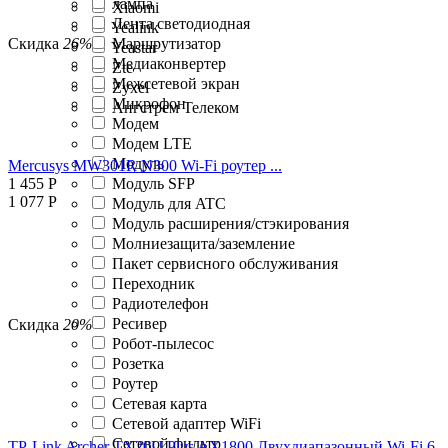
лампа
Xiaomi
Лента светодиодная
Yealink
Скидка
26%
Маршрутизатор
Yeastar
Медиаконвертер
Zte
Межсетевой экран
Zyxel
Микрофон
Ангстрем Телеком
Модем
Модем LTE
Модуль
Mercusys MW301R N300 Wi-Fi роутер ...
1 455
Р
Модуль SFP
1 077
Р
Модуль для ATC
Модуль расширения/стэкирования
Молниезащита/заземление
Пакет сервисного обслуживания
Переходник
Радиотелефон
Ресивер
Скидка
20%
Робот-пылесос
Розетка
Роутер
Сетевая карта
Сетевой адаптер WiFi
Сетевой фильтр
TP-Link Archer TX20U Plus AX1800 Двухдиапазонный Wi-Fi 6