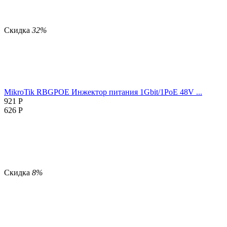
Скидка
32%
MikroTik RBGPOE Инжектор питания 1Gbit/1PoE 48V ...
921
Р
626
Р
Скидка
8%