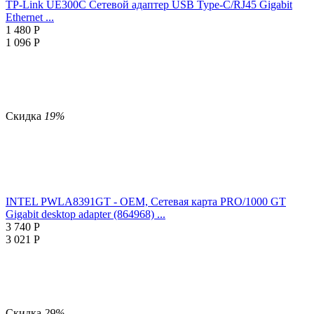
TP-Link UE300C Сетевой адаптер USB Type-C/RJ45 Gigabit
Ethernet ...
1 480
Р
1 096
Р
Скидка
19%
INTEL PWLA8391GT - OEM, Сетевая карта PRO/1000 GT
Gigabit desktop adapter (864968) ...
3 740
Р
3 021
Р
Скидка
29%