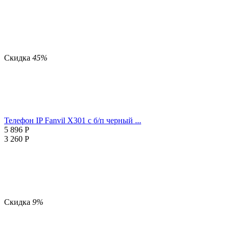
Скидка
45%
Телефон IP Fanvil X301 c б/п черный ...
5 896
Р
3 260
Р
Скидка
9%