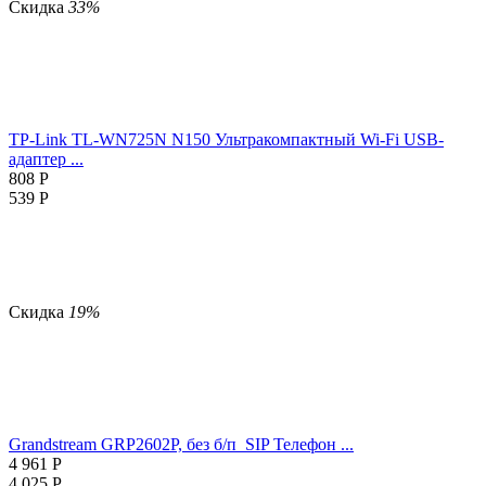
Скидка
33%
TP-Link TL-WN725N N150 Ультракомпактный Wi-Fi USB-
адаптер ...
808
Р
539
Р
Скидка
19%
Grandstream GRP2602P, без б/п SIP Телефон ...
4 961
Р
4 025
Р