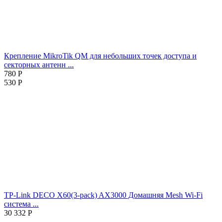
Крепление MikroTik QM для небольших точек доступа и
секторных антенн ...
780
Р
530
Р
TP-Link DECO X60(3-pack) AX3000 Домашняя Mesh Wi-Fi
система ...
30 332
Р