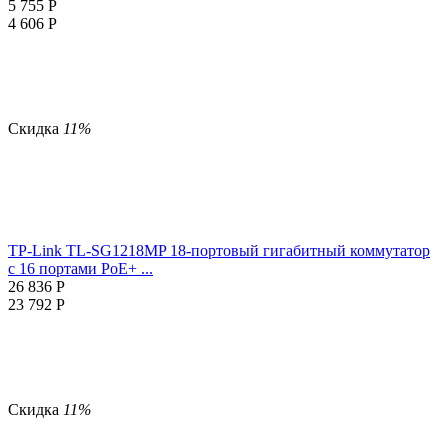
5 755
Р
4 606
Р
Скидка
11%
TP-Link TL-SG1218MP 18-портовый гигабитный коммутатор
с 16 портами PoE+ ...
26 836
Р
23 792
Р
Скидка
11%