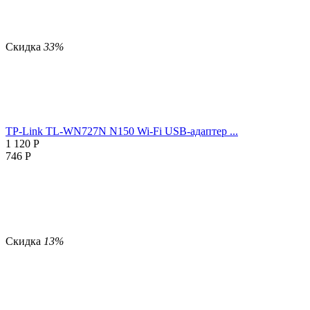
Скидка
33%
TP-Link TL-WN727N N150 Wi-Fi USB-адаптер ...
1 120
Р
746
Р
Скидка
13%