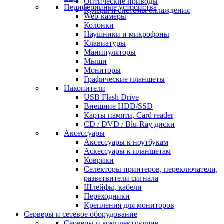
Оптические приводы
Периферийные устройства
Кулеры и системы охлаждения
Web-камеры
Колонки
Наушники и микрофоны
Клавиатуры
Манипуляторы
Мыши
Мониторы
Графические планшеты
Накопители
USB Flash Drive
Внешние HDD/SSD
Карты памяти, Card reader
CD / DVD / Blu-Ray диски
Аксессуары
Аксессуары к ноутбукам
Аскессуары к планшетам
Коврики
Селекторы принтеров, переключатели,
разветвители сигнала
Шлейфы, кабели
Переходники
Крепления для мониторов
Серверы и сетевое оборудование
Серверы и комплектующие