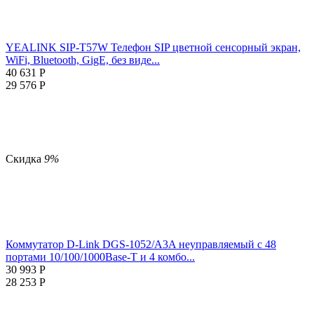
YEALINK SIP-T57W Телефон SIP цветной сенсорный экран,
WiFi, Bluetooth, GigE, без виде...
40 631
Р
29 576
Р
Скидка
9%
Коммутатор D-Link DGS-1052/A3A неуправляемый с 48
портами 10/100/1000Base-T и 4 комбо...
30 993
Р
28 253
Р