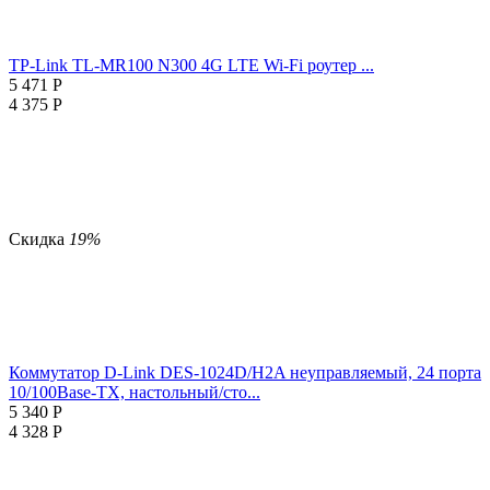
TP-Link TL-MR100 N300 4G LTE Wi-Fi роутер ...
5 471
Р
4 375
Р
Скидка
19%
Коммутатор D-Link DES-1024D/H2A неуправляемый, 24 порта
10/100Base-TX, настольный/сто...
5 340
Р
4 328
Р