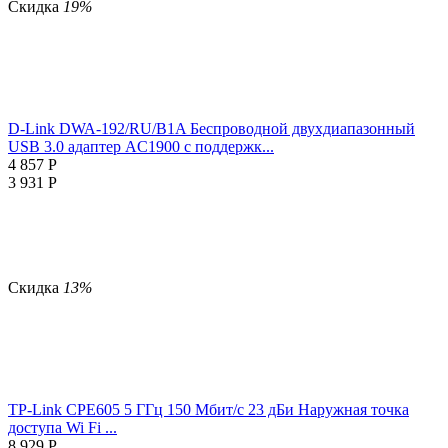
Скидка
19%
D-Link DWA-192/RU/B1A Беспроводной двухдиапазонный
USB 3.0 адаптер AC1900 с поддержк...
4 857
Р
3 931
Р
Скидка
13%
TP-Link CPE605 5 ГГц 150 Мбит/с 23 дБи Наружная точка
доступа Wi Fi ...
8 929
Р