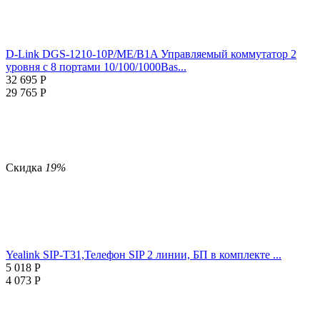
D-Link DGS-1210-10P/ME/B1A Управляемый коммутатор 2
уровня с 8 портами 10/100/1000Bas...
32 695
Р
29 765
Р
Скидка
19%
Yealink SIP-T31,Телефон SIP 2 линии, БП в комплекте ...
5 018
Р
4 073
Р