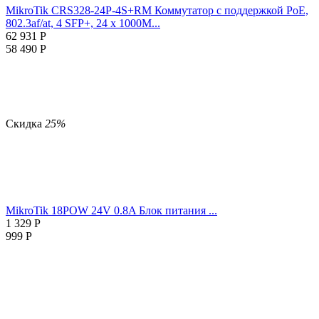
MikroTik CRS328-24P-4S+RM Коммутатор с поддержкой PoE,
802.3af/at, 4 SFP+, 24 x 1000M...
62 931
Р
58 490
Р
Скидка
25%
MikroTik 18POW 24V 0.8A Блок питания ...
1 329
Р
999
Р