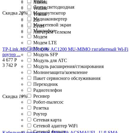
лампа
Xiaomi
Лента светодиодная
Yealink
Скидка
20%
Маршрутизатор
Yeastar
Медиаконвертер
Zte
Межсетевой экран
Zyxel
Микрофон
Ангстрем Телеком
Модем
Модем LTE
Модуль
TP-Link ARCHER C6U AC1200 MU-MIMO гигабитный Wi-Fi
роутер ...
Модуль SFP
4 677
Р
Модуль для ATC
3 742
Р
Модуль расширения/стэкирования
Молниезащита/заземление
Пакет сервисного обслуживания
Переходник
Радиотелефон
Ресивер
Скидка
19%
Робот-пылесос
Розетка
Роутер
Сетевая карта
Сетевой адаптер WiFi
Сетевой фильтр
Кабельный переходник MikroTik ACSMAUFL, U.fl-SMA