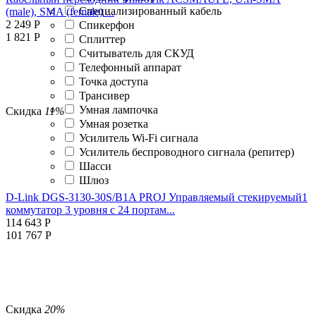
Специализированный кабель
(male), SMA (female) ...
2 249
Р
Спикерфон
1 821
Р
Сплиттер
Считыватель для СКУД
Телефонный аппарат
Точка доступа
Трансивер
Умная лампочка
Скидка
11%
Умная розетка
Усилитель Wi-Fi сигнала
Усилитель беспроводного сигнала (репитер)
Шасси
Шлюз
D-Link DGS-3130-30S/B1A PROJ Управляемый стекируемый1
коммутатор 3 уровня с 24 портам...
114 643
Р
101 767
Р
Скидка
20%