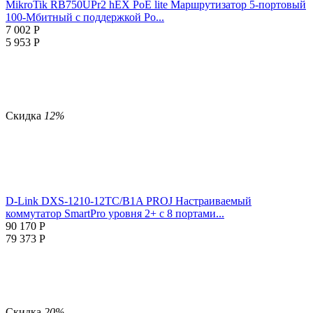
MikroTik RB750UPr2 hEX PoE lite Маршрутизатор 5-портовый
100-Мбитный с поддержкой Po...
7 002
Р
5 953
Р
Скидка
12%
D-Link DXS-1210-12TC/B1A PROJ Настраиваемый
коммутатор SmartPro уровня 2+ с 8 портами...
90 170
Р
79 373
Р
Скидка
20%