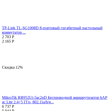
TP-Link TL-SG1008D 8-портовый гигабитный настольный
коммутатор ...
2 703
Р
2 165
Р
Скидка
12%
MikroTik RB952Ui-5ac2nD Беспроводной маршрутизатор hAP
ac Lite 2.4+5 ГГц, 802.11a/b/g...
6 737
Р
5 944
Р