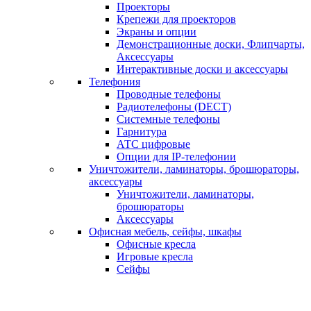
Проекторы
Крепежи для проекторов
Экраны и опции
Демонстрационные доски, Флипчарты,
Аксессуары
Интерактивные доски и аксессуары
Телефония
Проводные телефоны
Радиотелефоны (DECT)
Системные телефоны
Гарнитура
АТС цифровые
Опции для IP-телефонии
Уничтожители, ламинаторы, брошюраторы,
аксессуары
Уничтожители, ламинаторы,
брошюраторы
Аксессуары
Офисная мебель, сейфы, шкафы
Офисные кресла
Игровые кресла
Сейфы