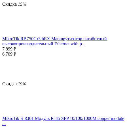
Скидка
15%
MikroTik RB750Gr3 hEX Маршрутизатор гигабитный
высокопроизводительный Ethernet with p...
7 899
Р
6 709
Р
Скидка
19%
MikroTik S-RJ01 Модуль RJ45 SFP 10/100/1000M copper module
...