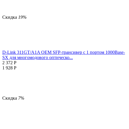
Скидка
19%
D-Link 311GT/A1A OEM SFP-трансивер с 1 портом 1000Base-
SX для многомодового оптическо...
2 372
Р
1 928
Р
Скидка
7%