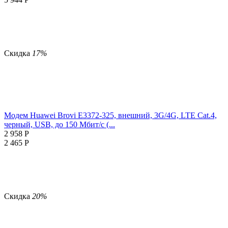
Скидка
17%
Модем Huawei Brovi E3372-325, внешний, 3G/4G, LTE Cat.4,
черный, USB, до 150 Мбит/с (...
2 958
Р
2 465
Р
Скидка
20%