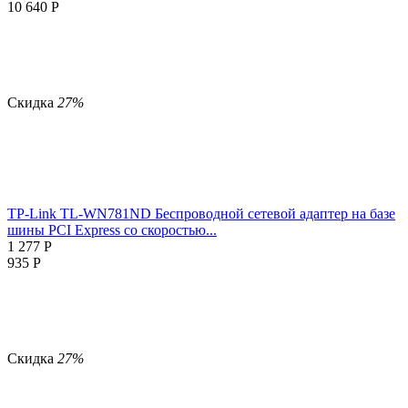
10 640
Р
Скидка
27%
TP-Link TL-WN781ND Беспроводной сетевой адаптер на базе
шины PCI Express со скоростью...
1 277
Р
935
Р
Скидка
27%