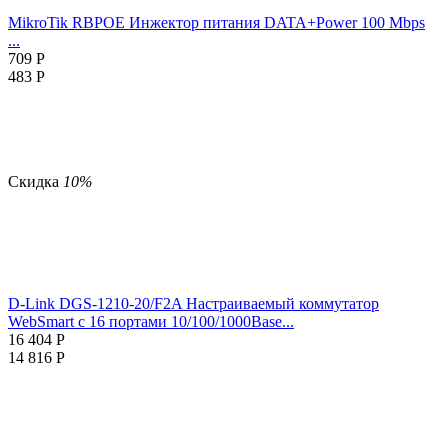
MikroTik RBPOE Инжектор питания DATA+Power 100 Mbps
...
709
Р
483
Р
Скидка
10%
D-Link DGS-1210-20/F2A Настраиваемый коммутатор
WebSmart с 16 портами 10/100/1000Base...
16 404
Р
14 816
Р