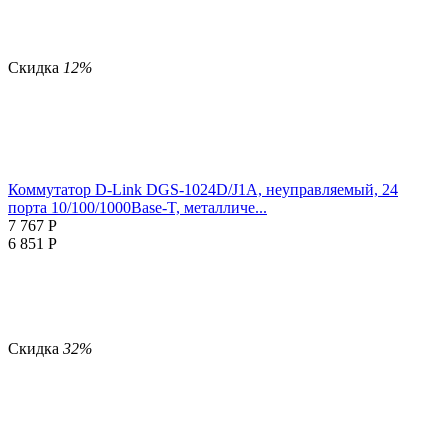
Скидка
12%
Коммутатор D-Link DGS-1024D/J1A, неуправляемый, 24
порта 10/100/1000Base-T, металличе...
7 767
Р
6 851
Р
Скидка
32%