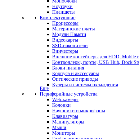
Моноблоки
Ноутбуки
Планшеты
Комплектующие
Процессоры
Материнские платы
Модули Памяти
Видеокарты
SSD-накопители
Винчестеры
Внешние контейнеры для HDD, Mobile r
Контроллеры, порты, USB-Hub, Dock Sta
Блоки питания
Корпуса и акссесуары
Оптические приводы
Кулеры и системы охлаждения
Еще
Периферийные устройства
Web-камеры
Колонки
Наушники и микрофоны
Клавиатуры
Манипуляторы
Мыши
Мониторы
Графические планшеты