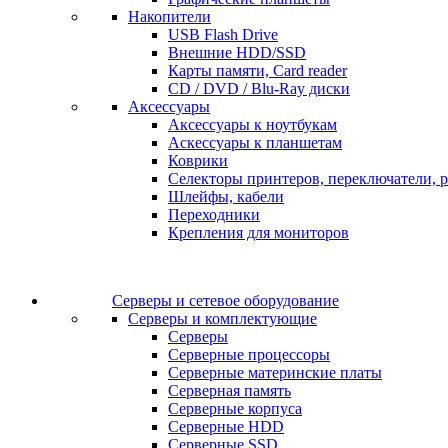
Накопители
USB Flash Drive
Внешние HDD/SSD
Карты памяти, Card reader
CD / DVD / Blu-Ray диски
Аксессуары
Аксессуары к ноутбукам
Аскессуары к планшетам
Коврики
Селекторы принтеров, переключатели, р
Шлейфы, кабели
Переходники
Крепления для мониторов
Серверы и сетевое оборудование
Серверы и комплектующие
Серверы
Серверные процессоры
Серверные материнские платы
Серверная память
Серверные корпуса
Серверные HDD
Серверные SSD