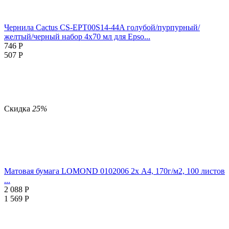
Чернила Cactus CS-EPT00S14-44A голубой/пурпурный/
желтый/черный набор 4x70 мл для Epso...
746
Р
507
Р
Скидка
25%
Матовая бумага LOMOND 0102006 2х A4, 170г/м2, 100 листов
...
2 088
Р
1 569
Р