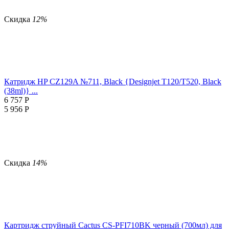
Скидка
12%
Катридж HP CZ129A №711, Black {Designjet T120/T520, Black
(38ml)} ...
6 757
Р
5 956
Р
Скидка
14%
Картридж струйный Cactus CS-PFI710BK черный (700мл) для