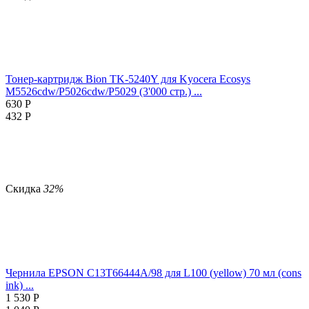
Тонер-картридж Bion TK-5240Y для Kyocera Ecosys
M5526cdw/P5026cdw/P5029 (3'000 стр.) ...
630
Р
432
Р
Скидка
32%
Чернила EPSON C13T66444A/98 для L100 (yellow) 70 мл (cons
ink) ...
1 530
Р