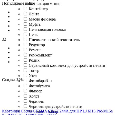
Популярные выше
Коврик для мыши
Контейнер
Лента
Масло фьюзера
Муфта
Печатающая головка
Печь
32
Пневматический очиститель
Редуктор
Ремень
Ремкомплект
Ролик
Сервисный комплект для устройств печати
Тонер
Узел
Скидка
32%
Фотобарабан
Фотобумага
Фьюзер
Холст
Чернила
Чернила для устройств печати
Картридж Cactus CF244A CS-CF244A для HP LJ M15 Pro/M15a
Чистящий набор