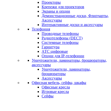
Проекторы
Крепежи для проекторов
Экраны и опции
Демонстрационные доски, Флипчарты,
Аксессуары
Интерактивные доски и аксессуары
Телефония
Проводные телефоны
Радиотелефоны (DECT)
Системные телефоны
Гарнитура
АТС цифровые
Опции для IP-телефонии
Уничтожители, ламинаторы, брошюраторы,
аксессуары
Уничтожители, ламинаторы,
брошюраторы
Аксессуары
Офисная мебель, сейфы, шкафы
Офисные кресла
Игровые кресла
Сейфы