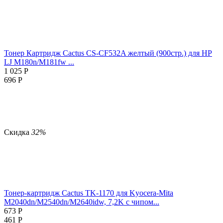
Тонер Картридж Cactus CS-CF532A желтый (900стр.) для HP
LJ M180n/M181fw ...
1 025
Р
696
Р
Скидка
32%
Тонер-картридж Cactus TK-1170 для Kyocera-Mita
M2040dn/M2540dn/M2640idw, 7,2K с чипом...
673
Р
461
Р