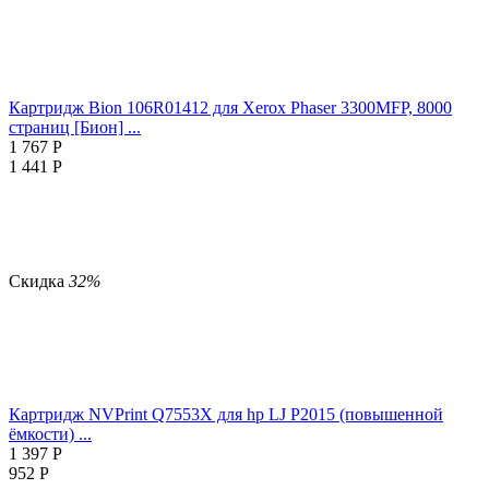
Картридж Bion 106R01412 для Xerox Phaser 3300MFP, 8000
страниц [Бион] ...
1 767
Р
1 441
Р
Скидка
32%
Картридж NVPrint Q7553X для hp LJ P2015 (повышенной
ёмкости) ...
1 397
Р
952
Р