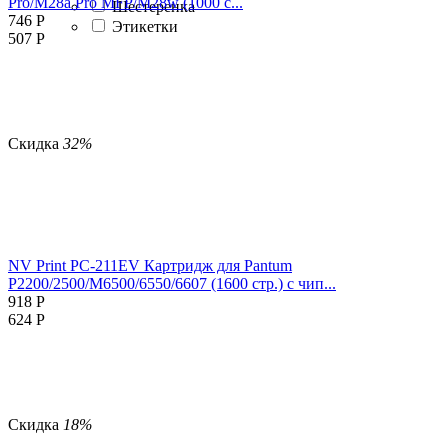
Pro/M28a Pro MFP/M28w (1000 с...
Шестеренка
746
Р
Этикетки
507
Р
Скидка
32%
NV Print PC-211EV Картридж для Pantum
P2200/2500/M6500/6550/6607 (1600 стр.) с чип...
918
Р
624
Р
Скидка
18%