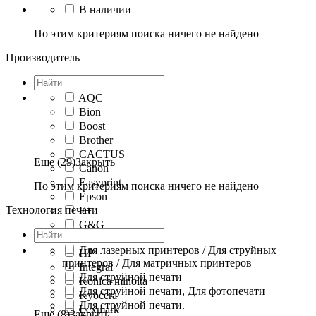
В наличии
По этим критериям поиска ничего не найдено
Производитель
AQC
Bion
Boost
Brother
CACTUS
Еще (29)
Закрыть
Canon
Easyprint
По этим критериям поиска ничего не найдено
Epson
Технология печати
F+
G&G
Hi-Black
Для лазерных принтеров / Для струйных
HP
принтеров / Для матричных принтеров
Integral
Для струйной печати
Konica minolta
Для струйной печати, Для фотопечати
Kyocera
Для струйной печати.
Lexmark
Еще (8)
Закрыть