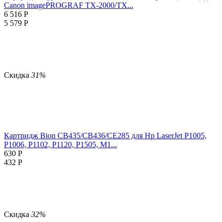
Canon imagePROGRAF TX-2000/TX...
6 516
Р
5 579
Р
Скидка
31%
Картридж Bion CB435/CB436/CE285 для Hp LaserJet P1005,
P1006, P1102, P1120, P1505, M1...
630
Р
432
Р
Скидка
32%