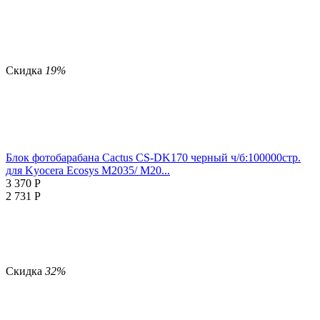
Скидка
19%
Блок фотобарабана Cactus CS-DK170 черный ч/б:100000стр.
для Kyocera Ecosys M2035/ M20...
3 370
Р
2 731
Р
Скидка
32%