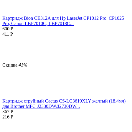
Картридж Bion CE312A для Hp LaserJet CP1012 Pro, CP1025
Pro, Canon LBP7010C, LBP7018C...
600
Р
411
Р
Скидка
41%
Картридж струйный Cactus CS-LC3619XLY желтый (18.4мл)
для Brother MFC-J2330DW/J2730DW...
367
Р
216
Р