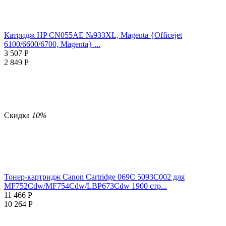
Катридж HP CN055AE №933XL, Magenta {Officejet
6100/6600/6700, Magenta} ...
3 507
Р
2 849
Р
Скидка
10%
Тонер-картридж Canon Cartridge 069C 5093C002 для
MF752Cdw/MF754Cdw/LBP673Cdw 1900 стр...
11 466
Р
10 264
Р