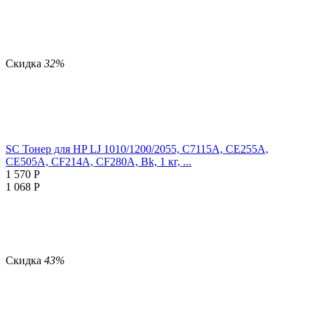
Скидка
32%
SC Тонер для HP LJ 1010/1200/2055, C7115A, CE255A,
CE505A, CF214A, CF280A, Bk, 1 кг, ...
1 570
Р
1 068
Р
Скидка
43%