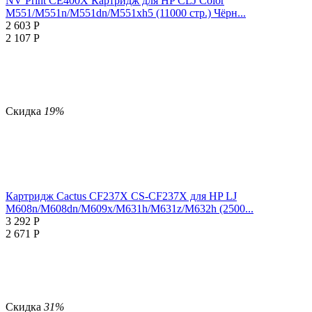
NV Print CE400X Картридж для HP CLJ Color
M551/M551n/M551dn/M551xh5 (11000 стр.) Чёрн...
2 603
Р
2 107
Р
Скидка
19%
Картридж Cactus CF237X CS-CF237X для HP LJ
M608n/M608dn/M609x/M631h/M631z/M632h (2500...
3 292
Р
2 671
Р
Скидка
31%