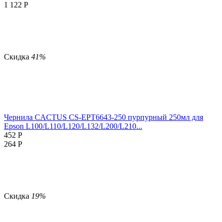
1 122
Р
Скидка
41%
Чернила CACTUS CS-EPT6643-250 пурпурный 250мл для
Epson L100/L110/L120/L132/L200/L210...
452
Р
264
Р
Скидка
19%