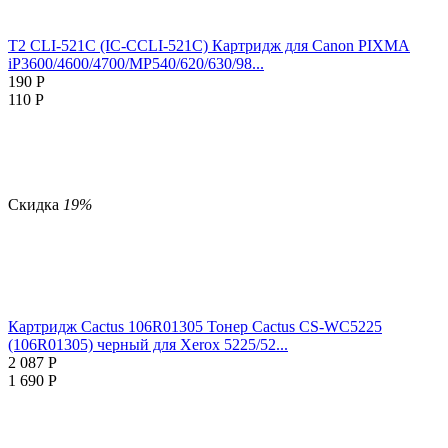
T2 CLI-521C (IC-CCLI-521C) Картридж для Canon PIXMA
iP3600/4600/4700/MP540/620/630/98...
190
Р
110
Р
Скидка
19%
Картридж Cactus 106R01305 Тонер Cactus CS-WC5225
(106R01305) черный для Xerox 5225/52...
2 087
Р
1 690
Р