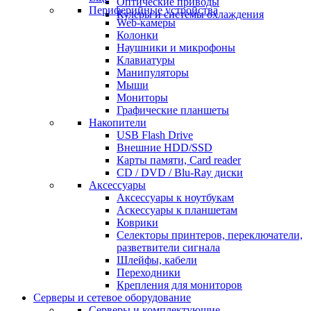
Оптические приводы
Периферийные устройства
Кулеры и системы охлаждения
Web-камеры
Колонки
Наушники и микрофоны
Клавиатуры
Манипуляторы
Мыши
Мониторы
Графические планшеты
Накопители
USB Flash Drive
Внешние HDD/SSD
Карты памяти, Card reader
CD / DVD / Blu-Ray диски
Аксессуары
Аксессуары к ноутбукам
Аскессуары к планшетам
Коврики
Селекторы принтеров, переключатели,
разветвители сигнала
Шлейфы, кабели
Переходники
Крепления для мониторов
Серверы и сетевое оборудование
Серверы и комплектующие