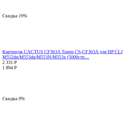
Скидка
19%
Картридж CACTUS CF363A Тонер CS-CF363A для HP CLJ
M552dn/M553dn/M553N/M553x (5000стр....
2 331
Р
1 894
Р
Скидка
9%