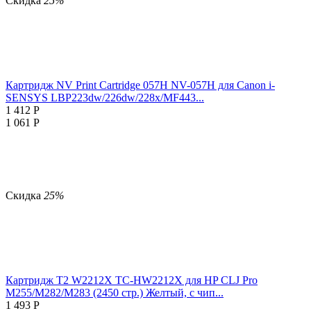
Скидка
25%
Картридж NV Print Cartridge 057H NV-057H для Canon i-
SENSYS LBP223dw/226dw/228x/MF443...
1 412
Р
1 061
Р
Скидка
25%
Картридж T2 W2212X TC-HW2212X для HP CLJ Pro
M255/M282/M283 (2450 стр.) Желтый, с чип...
1 493
Р