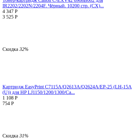
Тонер-картридж Canon C-EXV42 6908B002 для
IR2202/2202N/2204F. Чёрный. 10200 стр. (CX)...
4 347
Р
3 525
Р
Скидка
32%
Картридж EasyPrint C7115A/Q2613A/Q2624A/EP-25 (LH-15A
(U)) для HP LJ1150/1200/1300/Ca...
1 108
Р
754
Р
Скидка
31%