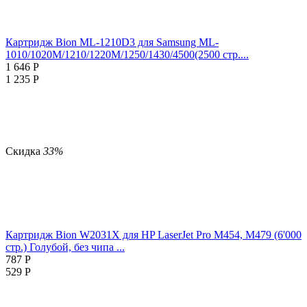
Картридж Bion ML-1210D3 для Samsung ML-
1010/1020M/1210/1220M/1250/1430/4500(2500 стр....
1 646
Р
1 235
Р
Скидка
33%
Картридж Bion W2031X для HP LaserJet Pro M454, M479 (6'000
стр.) Голубой, без чипа ...
787
Р
529
Р