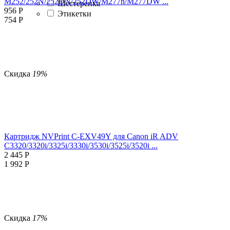
M252/252N/252DN/252DW/M277n/M277DW ...
Шестеренка
956
Р
Этикетки
754
Р
Скидка
19%
Картридж NVPrint C-EXV49Y для Canon iR ADV
C3320/3320i/3325i/3330i/3530i/3525i/3520i ...
2 445
Р
1 992
Р
Скидка
17%