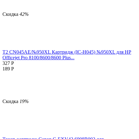
Скидка
42%
T2 CN045AE/№950XL Картридж (IC-H045) №950XL для HP
Officejet Pro 8100/8600/8600 Plus...
327
Р
189
Р
Скидка
19%