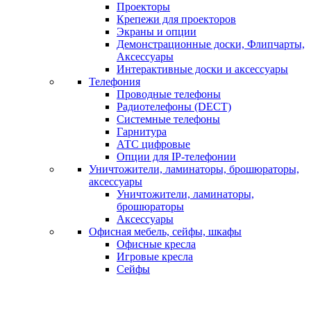
Проекторы
Крепежи для проекторов
Экраны и опции
Демонстрационные доски, Флипчарты,
Аксессуары
Интерактивные доски и аксессуары
Телефония
Проводные телефоны
Радиотелефоны (DECT)
Системные телефоны
Гарнитура
АТС цифровые
Опции для IP-телефонии
Уничтожители, ламинаторы, брошюраторы,
аксессуары
Уничтожители, ламинаторы,
брошюраторы
Аксессуары
Офисная мебель, сейфы, шкафы
Офисные кресла
Игровые кресла
Сейфы