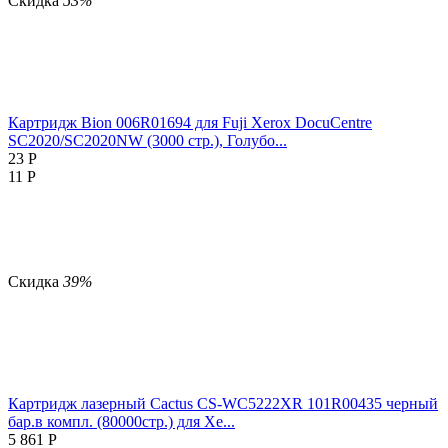
Скидка
53%
Картридж Bion 006R01694 для Fuji Xerox DocuCentre
SC2020/SC2020NW (3000 стр.), Голубо...
23
Р
11
Р
Скидка
39%
Картридж лазерный Cactus CS-WC5222XR 101R00435 черный
бар.в компл. (80000стр.) для Xe...
5 861
Р