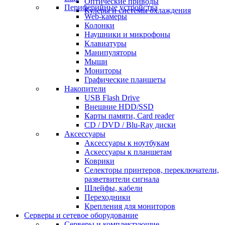
Оптические приводы
Периферийные устройства
Кулеры и системы охлаждения
Web-камеры
Колонки
Наушники и микрофоны
Клавиатуры
Манипуляторы
Мыши
Мониторы
Графические планшеты
Накопители
USB Flash Drive
Внешние HDD/SSD
Карты памяти, Card reader
CD / DVD / Blu-Ray диски
Аксессуары
Аксессуары к ноутбукам
Аскессуары к планшетам
Коврики
Селекторы принтеров, переключатели,
разветвители сигнала
Шлейфы, кабели
Переходники
Крепления для мониторов
Серверы и сетевое оборудование
Серверы и комплектующие