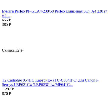
Бумага Perfeo PF-GLA4-230/50 Perfeo глянцевая 50л, А4 230 г/
м2 ...
655
Р
385
Р
Скидка
32%
T2 Cartridge 054HC Картридж (TC-C054H C) для Canon i-
Sensys LBP621Cw/LBP623Cdw/MF641C...
1 287
Р
876
Р