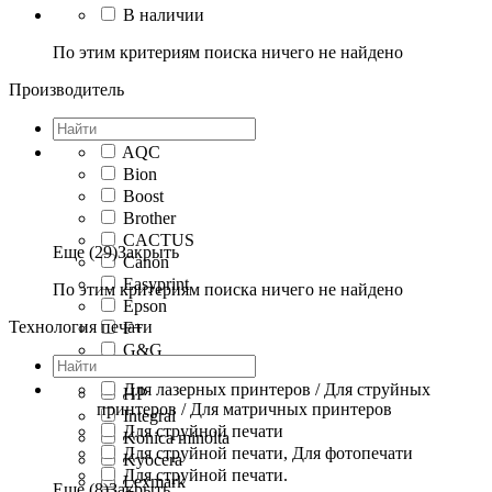
В наличии
По этим критериям поиска ничего не найдено
Производитель
AQC
Bion
Boost
Brother
CACTUS
Еще (29)
Закрыть
Canon
Easyprint
По этим критериям поиска ничего не найдено
Epson
Технология печати
F+
G&G
Hi-Black
Для лазерных принтеров / Для струйных
HP
принтеров / Для матричных принтеров
Integral
Для струйной печати
Konica minolta
Для струйной печати, Для фотопечати
Kyocera
Для струйной печати.
Lexmark
Еще (8)
Закрыть