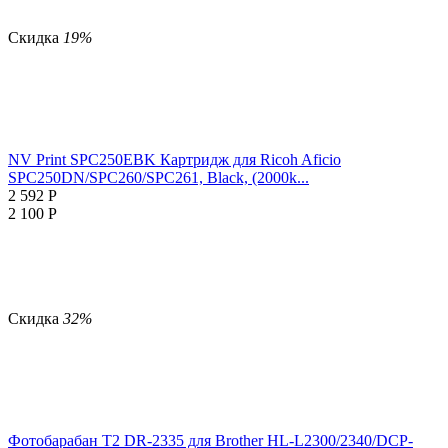
Скидка
19%
NV Print SPC250EBK Картридж для Ricoh Aficio
SPC250DN/SPC260/SPC261, Black, (2000k...
2 592
Р
2 100
Р
Скидка
32%
Фотобарабан T2 DR-2335 для Brother HL-L2300/2340/DCP-