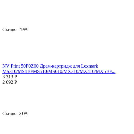
Скидка
19%
NV Print 50F0Z00 Драм-картридж для Lexmark
MS310/MS410/MS510/MS610/MX310/MX410/MX510/...
3 313
Р
2 692
Р
Скидка
21%