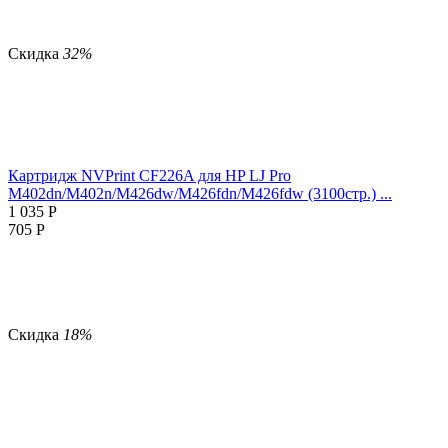
Скидка
32%
Картридж NVPrint CF226A для HP LJ Pro
M402dn/M402n/M426dw/M426fdn/M426fdw (3100стр.) ...
1 035
Р
705
Р
Скидка
18%