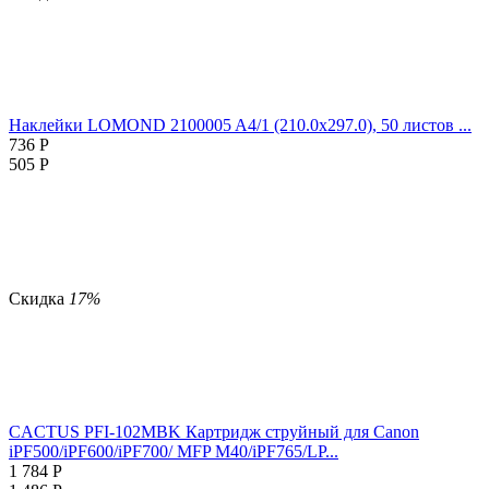
Наклейки LOMOND 2100005 A4/1 (210.0х297.0), 50 листов ...
736
Р
505
Р
Скидка
17%
CACTUS PFI-102MBK Картридж струйный для Canon
iPF500/iPF600/iPF700/ MFP M40/iPF765/LP...
1 784
Р