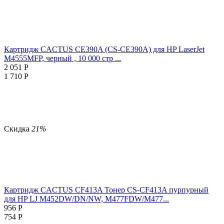
Картридж CACTUS CE390A (CS-CE390A) для HP LaserJet
M4555MFP, черный , 10 000 стр ...
2 051
Р
1 710
Р
Скидка
21%
Картридж CACTUS CF413A Тонер CS-CF413A пурпурный
для HP LJ M452DW/DN/NW, M477FDW/M477...
956
Р
754
Р