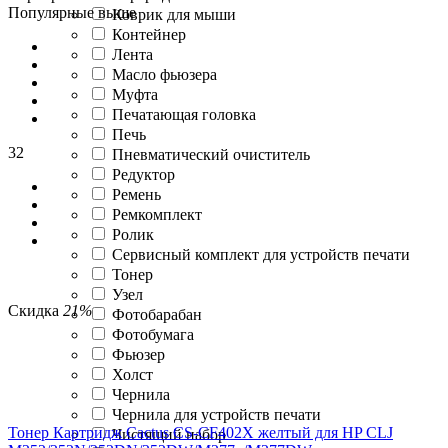
Популярные выше
Коврик для мыши
Контейнер
Лента
Масло фьюзера
Муфта
Печатающая головка
Печь
32
Пневматический очиститель
Редуктор
Ремень
Ремкомплект
Ролик
Сервисный комплект для устройств печати
Тонер
Узел
Скидка
21%
Фотобарабан
Фотобумага
Фьюзер
Холст
Чернила
Чернила для устройств печати
Тонер Картридж Cactus CS-CF402X желтый для HP CLJ
Чистящий набор