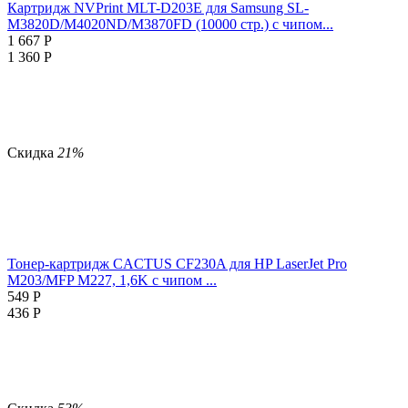
Картридж NVPrint MLT-D203E для Samsung SL-
M3820D/M4020ND/M3870FD (10000 стр.) с чипом...
1 667
Р
1 360
Р
Скидка
21%
Тонер-картридж CACTUS CF230A для HP LaserJet Pro
M203/MFP M227, 1,6K с чипом ...
549
Р
436
Р