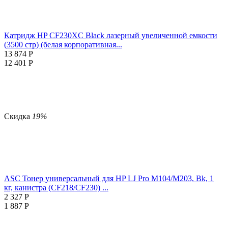
Катридж HP CF230XC Black лазерный увеличенной емкости
(3500 стр) (белая корпоративная...
13 874
Р
12 401
Р
Скидка
19%
ASC Тонер универсальный для HP LJ Pro M104/М203, Bk, 1
кг, канистра (CF218/CF230) ...
2 327
Р
1 887
Р