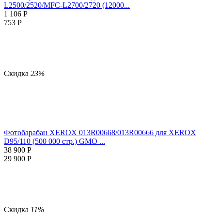
L2500/2520/MFC-L2700/2720 (12000...
1 106
Р
753
Р
Скидка
23%
Фотобарабан XEROX 013R00668/013R00666 для XEROX
D95/110 (500 000 стр.) GMO ...
38 900
Р
29 900
Р
Скидка
11%