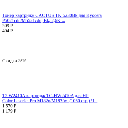
Тонер-картридж CACTUS TK-5230Bk для Kyocera
P5021cdn/M5521cdn, Bk, 2,6K ...
509
Р
404
Р
Скидка
25%
T2 W2410A картридж TC-HW2410A для HP
Color LaserJet Pro M182n/M183fw (1050 стр.) Ч...
1 570
Р
1 179
Р