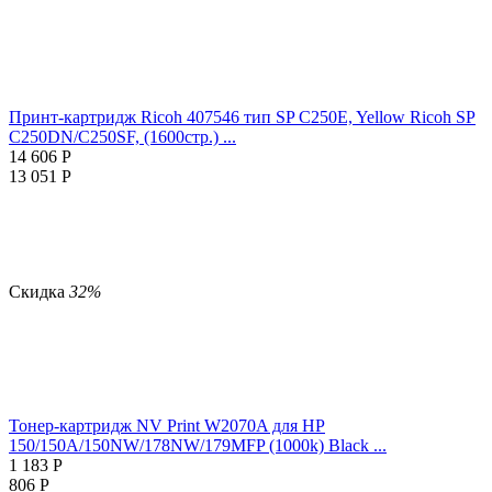
Принт-картридж Ricoh 407546 тип SP C250E, Yellow Ricoh SP
C250DN/C250SF, (1600стр.) ...
14 606
Р
13 051
Р
Скидка
32%
Тонер-картридж NV Print W2070A для HP
150/150A/150NW/178NW/179MFP (1000k) Black ...
1 183
Р
806
Р