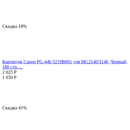
Скидка
18%
Картридж Canon PG-440 5219B001 для MG2140/3140, Черный,
180 стр. ...
2 025
Р
1 650
Р
Скидка
41%