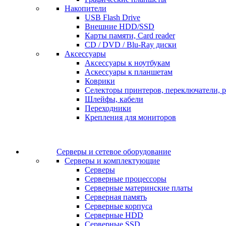
Накопители
USB Flash Drive
Внешние HDD/SSD
Карты памяти, Card reader
CD / DVD / Blu-Ray диски
Аксессуары
Аксессуары к ноутбукам
Аскессуары к планшетам
Коврики
Селекторы принтеров, переключатели, р
Шлейфы, кабели
Переходники
Крепления для мониторов
Серверы и сетевое оборудование
Серверы и комплектующие
Серверы
Серверные процессоры
Серверные материнские платы
Серверная память
Серверные корпуса
Серверные HDD
Серверные SSD