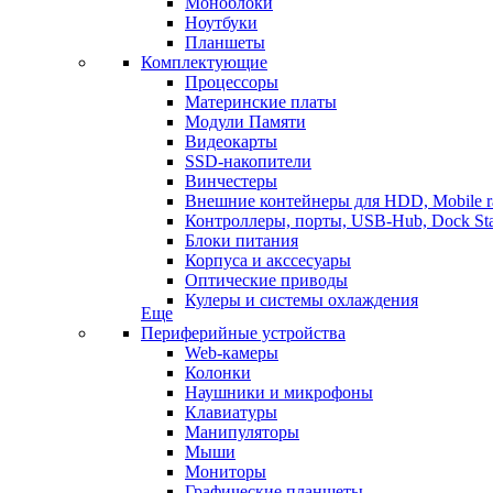
Моноблоки
Ноутбуки
Планшеты
Комплектующие
Процессоры
Материнские платы
Модули Памяти
Видеокарты
SSD-накопители
Винчестеры
Внешние контейнеры для HDD, Mobile r
Контроллеры, порты, USB-Hub, Dock Sta
Блоки питания
Корпуса и акссесуары
Оптические приводы
Кулеры и системы охлаждения
Еще
Периферийные устройства
Web-камеры
Колонки
Наушники и микрофоны
Клавиатуры
Манипуляторы
Мыши
Мониторы
Графические планшеты