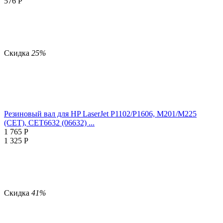
576
Р
Скидка
25%
Резиновый вал для HP LaserJet P1102/P1606, M201/M225
(CET), CET6632 (06632) ...
1 765
Р
1 325
Р
Скидка
41%