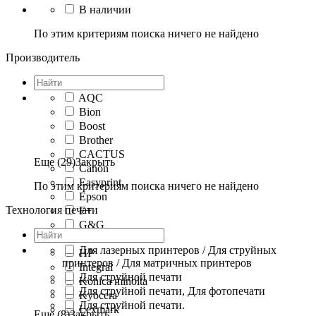
В наличии
По этим критериям поиска ничего не найдено
Производитель
AQC
Bion
Boost
Brother
CACTUS
Еще (29)
Закрыть
Canon
Easyprint
По этим критериям поиска ничего не найдено
Epson
Технология печати
F+
G&G
Hi-Black
Для лазерных принтеров / Для струйных
HP
принтеров / Для матричных принтеров
Integral
Для струйной печати
Konica minolta
Для струйной печати, Для фотопечати
Kyocera
Для струйной печати.
Lexmark
Еще (8)
Закрыть