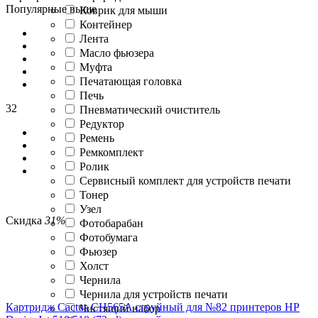
Популярные выше
Коврик для мыши
Контейнер
Лента
Масло фьюзера
Муфта
Печатающая головка
Печь
32
Пневматический очиститель
Редуктор
Ремень
Ремкомплект
Ролик
Сервисный комплект для устройств печати
Тонер
Узел
Скидка
31%
Фотобарабан
Фотобумага
Фьюзер
Холст
Чернила
Чернила для устройств печати
Картридж Cactus CH565A струйный для №82 принтеров HP
Чистящий набор