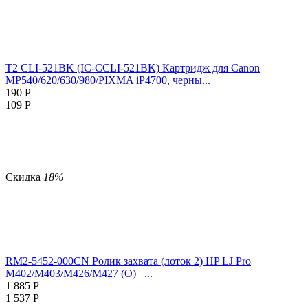
T2 CLI-521BK (IC-CCLI-521BK) Картридж для Canon
MP540/620/630/980/PIXMA iP4700, черны...
190
Р
109
Р
Скидка
18%
RM2-5452-000CN Ролик захвата (лоток 2) HP LJ Pro
M402/M403/M426/M427 (O)_ ...
1 885
Р
1 537
Р