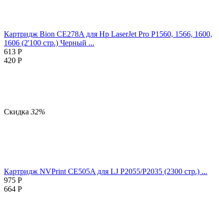
Картридж Bion CE278A для Hp LaserJet Pro P1560, 1566, 1600,
1606 (2'100 стр.) Черный ...
613
Р
420
Р
Скидка
32%
Картридж NVPrint CE505A для LJ P2055/P2035 (2300 стр.) ...
975
Р
664
Р