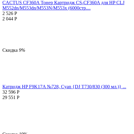
CACTUS CF360A Тонер Картридж CS-CF360A для HP CLJ
M552dn/M553dn/M553N/M553x (6000стр....
2 526
Р
2 044
Р
Скидка
9%
Катридж HP F9K17A №728, Cyan {DJ T730/830 (300 мл.)} ...
32 596
Р
29 551
Р