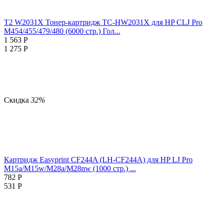
T2 W2031X Тонер-картридж TC-HW2031X для HP CLJ Pro
M454/455/479/480 (6000 стр.) Гол...
1 563
Р
1 275
Р
Скидка
32%
Картридж Easyprint CF244A (LH-CF244A) для HP LJ Pro
M15a/M15w/M28a/M28nw (1000 стр.) ...
782
Р
531
Р