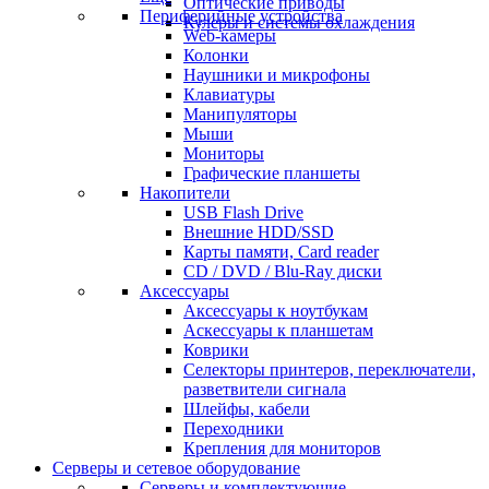
Оптические приводы
Периферийные устройства
Кулеры и системы охлаждения
Web-камеры
Колонки
Наушники и микрофоны
Клавиатуры
Манипуляторы
Мыши
Мониторы
Графические планшеты
Накопители
USB Flash Drive
Внешние HDD/SSD
Карты памяти, Card reader
CD / DVD / Blu-Ray диски
Аксессуары
Аксессуары к ноутбукам
Аскессуары к планшетам
Коврики
Селекторы принтеров, переключатели,
разветвители сигнала
Шлейфы, кабели
Переходники
Крепления для мониторов
Серверы и сетевое оборудование
Серверы и комплектующие