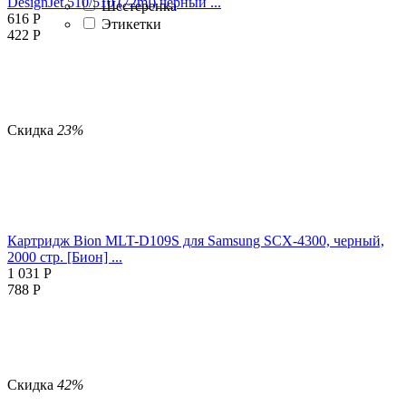
DesignJet 510/510 (72ml) черный ...
Шестеренка
616
Р
Этикетки
422
Р
Скидка
23%
Картридж Bion MLT-D109S для Samsung SCX-4300, черный,
2000 стр. [Бион] ...
1 031
Р
788
Р
Скидка
42%