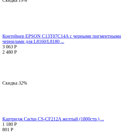
Скидка
19%
Контейнер EPSON C13T07C14A с черными пигментными
чернилами для L8160/L8180 ...
3 063
Р
2 480
Р
Скидка
32%
Картридж Cactus CS-CF212A желтый (1800стр.) ...
1 180
Р
801
Р