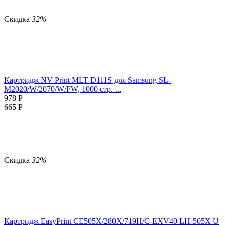
Скидка
32%
Картридж NV Print MLT-D111S для Samsung SL-
M2020/W/2070/W/FW, 1000 стр. ...
978
Р
665
Р
Скидка
32%
Картридж EasyPrint CE505X/280X/719H/C-EXV40 LH-505X U