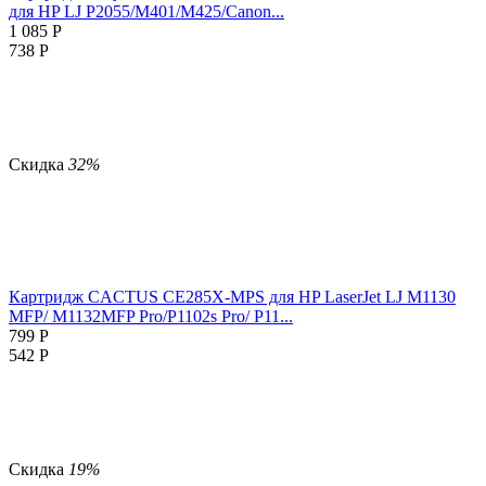
для HP LJ P2055/M401/M425/Canon...
1 085
Р
738
Р
Скидка
32%
Картридж CACTUS CE285X-MPS для HP LaserJet LJ M1130
MFP/ M1132MFP Pro/P1102s Pro/ P11...
799
Р
542
Р
Скидка
19%