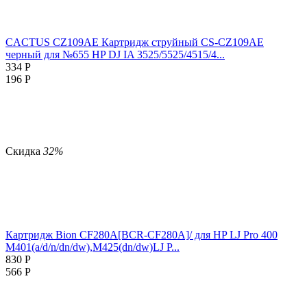
CACTUS CZ109AE Картридж струйный CS-CZ109AE
черный для №655 HP DJ IA 3525/5525/4515/4...
334
Р
196
Р
Скидка
32%
Картридж Bion CF280A[BCR-CF280A]/ для HP LJ Pro 400
M401(a/d/n/dn/dw),M425(dn/dw)LJ P...
830
Р
566
Р