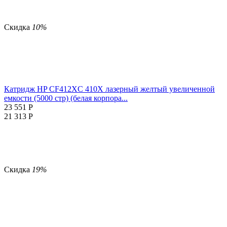
Скидка
10%
Катридж HP CF412XC 410X лазерный желтый увеличенной
емкости (5000 стр) (белая корпора...
23 551
Р
21 313
Р
Скидка
19%