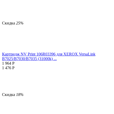
Скидка
25%
Картридж NV Print 106R03396 для XEROX VersaLink
B7025/B7030/B7035 (31000k) ...
1 964
Р
1 476
Р
Скидка
18%