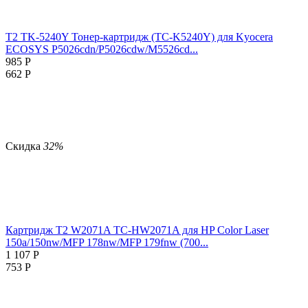
T2 TK-5240Y Тонер-картридж (TC-K5240Y) для Kyocera
ECOSYS P5026cdn/P5026cdw/M5526cd...
985
Р
662
Р
Скидка
32%
Картридж T2 W2071A TC-HW2071A для HP Color Laser
150a/150nw/MFP 178nw/MFP 179fnw (700...
1 107
Р
753
Р