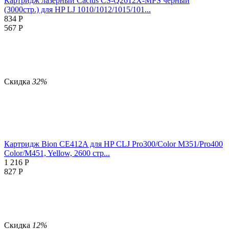
Картридж лазерный Cactus CS-Q2612X-MPS черный
(3000стр.) для HP LJ 1010/1012/1015/101...
834
Р
567
Р
Скидка
32%
Картридж Bion CE412A для HP CLJ Pro300/Color M351/Pro400
Color/M451, Yellow, 2600 стр...
1 216
Р
827
Р
Скидка
12%