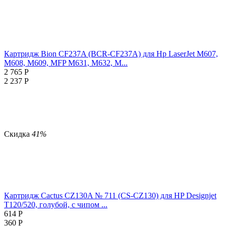
Картридж Bion CF237A (BCR-CF237A) для Hp LaserJet M607,
M608, M609, MFP M631, M632, M...
2 765
Р
2 237
Р
Скидка
41%
Картридж Cactus CZ130A № 711 (CS-CZ130) для HP Designjet
T120/520, голубой, с чипом ...
614
Р
360
Р