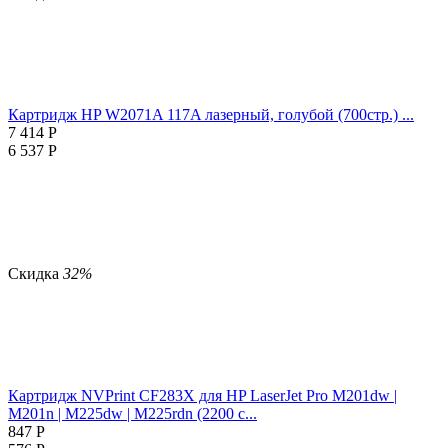
Картридж HP W2071A 117A лазерный, голубой (700стр.) ...
7 414
Р
6 537
Р
Скидка
32%
Картридж NVPrint CF283X для HP LaserJet Pro M201dw |
M201n | M225dw | M225rdn (2200 с...
847
Р