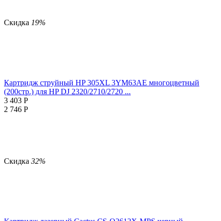
Скидка
19%
Картридж струйный HP 305XL 3YM63AE многоцветный
(200стр.) для HP DJ 2320/2710/2720 ...
3 403
Р
2 746
Р
Скидка
32%