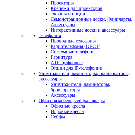
Проекторы
Крепежи для проекторов
Экраны и опции
Демонстрационные доски, Флипчарты,
Аксессуары
Интерактивные доски и аксессуары
Телефония
Проводные телефоны
Радиотелефоны (DECT)
Системные телефоны
Гарнитура
АТС цифровые
Опции для IP-телефонии
Уничтожители, ламинаторы, брошюраторы,
аксессуары
Уничтожители, ламинаторы,
брошюраторы
Аксессуары
Офисная мебель, сейфы, шкафы
Офисные кресла
Игровые кресла
Сейфы