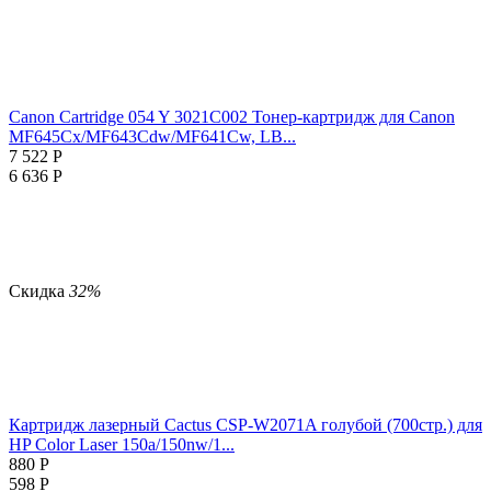
Canon Cartridge 054 Y 3021C002 Тонер-картридж для Canon
MF645Cx/MF643Cdw/MF641Cw, LB...
7 522
Р
6 636
Р
Скидка
32%
Картридж лазерный Cactus CSP-W2071A голубой (700стр.) для
HP Color Laser 150a/150nw/1...
880
Р
598
Р