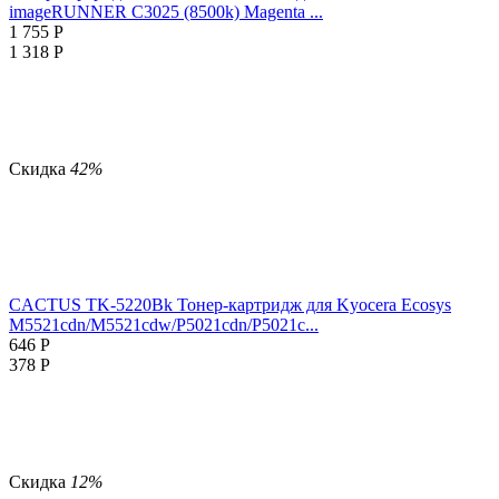
imageRUNNER C3025 (8500k) Magenta ...
1 755
Р
1 318
Р
Скидка
42%
CACTUS TK-5220Bk Тонер-картридж для Kyocera Ecosys
M5521cdn/M5521cdw/P5021cdn/P5021c...
646
Р
378
Р
Скидка
12%