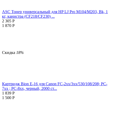
ASC Тонер универсальный для HP LJ Pro M104/М203, Bk, 1
кг, канистра (CF218/CF230) ...
2 305
Р
1 870
Р
Скидка
18%
Картридж Bion E-16 для Canon FC-2xx/3xx/530/108/208; PC-
7xx ; PC-8xx, черный, 2000 ст...
1 839
Р
1 500
Р