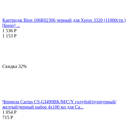
Картридж Bion 106R02306 черный для Xerox 3320 (11000стр.)
[Бион] ...
1 536
Р
1 153
Р
Скидка
32%
Чернила Cactus CS-GI490BK/M/C/Y голубой/пурпурный/
желтый/черный набор 4x100 мл для Ca...
1 054
Р
715
Р