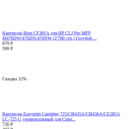
Картридж Bion CF381A для HP CLJ Pro MFP
M476DW/476DN/476NW (2'700 стр.) Голубой ...
879
Р
599
Р
Скидка
32%
Картридж Easyprint Cartridge 725/CB435A/CB436A/CE285A
LC-725 U универсальный для Cano...
726
Р