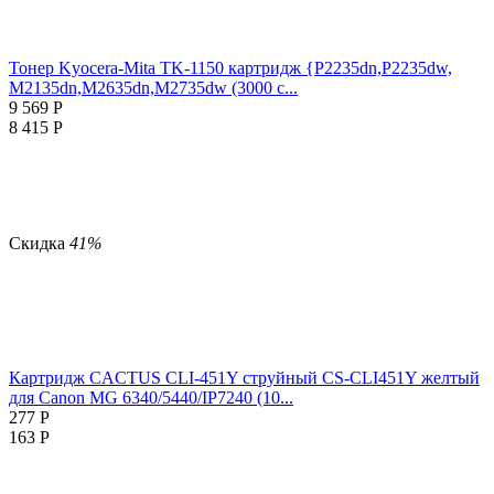
Тонер Kyocera-Mita TK-1150 картридж {P2235dn,P2235dw,
M2135dn,M2635dn,M2735dw (3000 с...
9 569
Р
8 415
Р
Скидка
41%
Картридж CACTUS CLI-451Y струйный CS-CLI451Y желтый
для Canon MG 6340/5440/IP7240 (10...
277
Р
163
Р