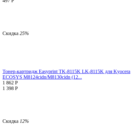
497
Р
Скидка
25%
Тонер-картридж Easyprint TK-8115K LK-8115K для Kyocera
ECOSYS M8124cidn/M8130cidn (12...
1 862
Р
1 398
Р
Скидка
12%