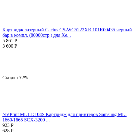
Картридж лазерный Cactus CS-WC5222XR 101R00435 черный
бар.в компл. (80000стр.) для Xe...
5 861
Р
3 600
Р
Скидка
32%
NVPrint MLT-D104S Картридж для принтеров Samsung ML-
1660/1665 SCX-3200 ...
923
Р
628
Р