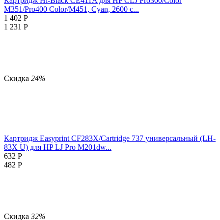
Картридж Hi-Black CE411A для HP CLJ Pro300/Color
M351/Pro400 Color/M451, Cyan, 2600 с...
1 402
Р
1 231
Р
Скидка
24%
Картридж Easyprint CF283X/Cartridge 737 универсальный (LH-
83X U) для HP LJ Pro M201dw...
632
Р
482
Р
Скидка
32%