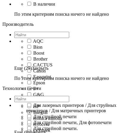
В наличии
По этим критериям поиска ничего не найдено
Производитель
AQC
Bion
Boost
Brother
CACTUS
Еще (29)
Закрыть
Canon
Easyprint
По этим критериям поиска ничего не найдено
Epson
Технология печати
F+
G&G
Hi-Black
Для лазерных принтеров / Для струйных
HP
принтеров / Для матричных принтеров
Integral
Для струйной печати
Konica minolta
Для струйной печати, Для фотопечати
Kyocera
Для струйной печати.
Lexmark
Еще (8)
Закрыть