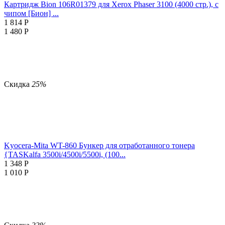
Картридж Bion 106R01379 для Xerox Phaser 3100 (4000 стр.), с
чипом [Бион] ...
1 814
Р
1 480
Р
Скидка
25%
Kyocera-Mita WT-860 Бункер для отработанного тонера
{TASKalfa 3500i/4500i/5500i, (100...
1 348
Р
1 010
Р