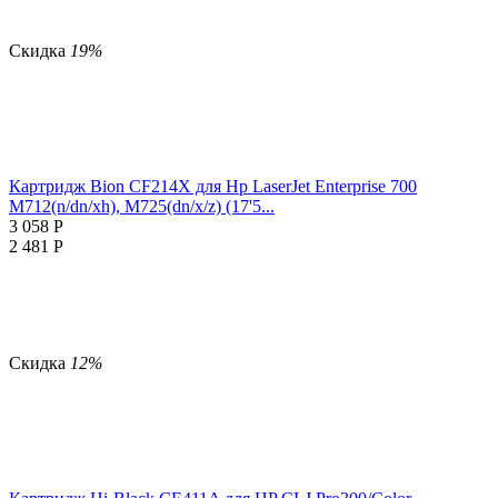
Скидка
19%
Картридж Bion CF214X для Hp LaserJet Enterprise 700
M712(n/dn/xh), M725(dn/x/z) (17'5...
3 058
Р
2 481
Р
Скидка
12%