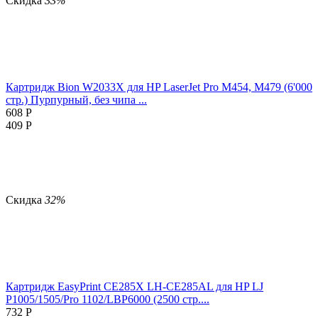
Скидка
33%
Картридж Bion W2033X для HP LaserJet Pro M454, M479 (6'000
стр.) Пурпурный, без чипа ...
608
Р
409
Р
Скидка
32%
Картридж EasyPrint CE285X LH-CE285AL для HP LJ
P1005/1505/Pro 1102/LBP6000 (2500 стр....
732
Р