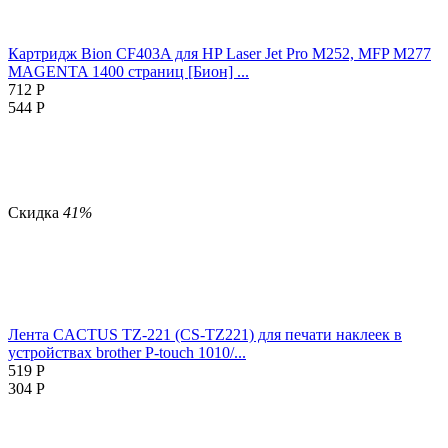
Картридж Bion CF403A для HP Laser Jet Pro M252, MFP M277
MAGENTA 1400 страниц [Бион] ...
712
Р
544
Р
Скидка
41%
Лента CACTUS TZ-221 (CS-TZ221) для печати наклеек в
устройствах brother P-touch 1010/...
519
Р
304
Р