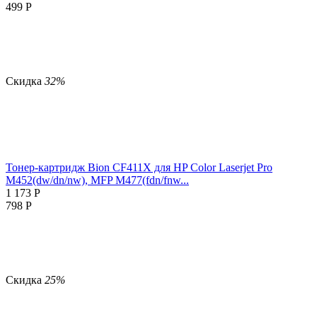
499
Р
Скидка
32%
Тонер-картридж Bion CF411X для HP Color Laserjet Pro
M452(dw/dn/nw), MFP M477(fdn/fnw...
1 173
Р
798
Р
Скидка
25%