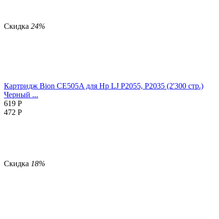
Скидка
24%
Картридж Bion CE505A для Hp LJ P2055, P2035 (2'300 стр.)
Черный ...
619
Р
472
Р
Скидка
18%