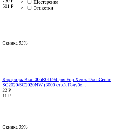
730
Р
Шестеренка
501
Р
Этикетки
Скидка
53%
Картридж Bion 006R01694 для Fuji Xerox DocuCentre
SC2020/SC2020NW (3000 стр.), Голубо...
22
Р
11
Р
Скидка
39%