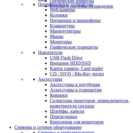
Оптические приводы
Периферийные устройства
Кулеры и системы охлаждения
Web-камеры
Колонки
Наушники и микрофоны
Клавиатуры
Манипуляторы
Мыши
Мониторы
Графические планшеты
Накопители
USB Flash Drive
Внешние HDD/SSD
Карты памяти, Card reader
CD / DVD / Blu-Ray диски
Аксессуары
Аксессуары к ноутбукам
Аскессуары к планшетам
Коврики
Селекторы принтеров, переключатели,
разветвители сигнала
Шлейфы, кабели
Переходники
Крепления для мониторов
Серверы и сетевое оборудование
Серверы и комплектующие