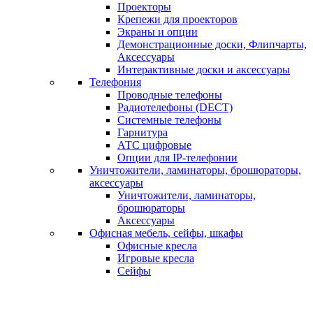
Проекторы
Крепежи для проекторов
Экраны и опции
Демонстрационные доски, Флипчарты,
Аксессуары
Интерактивные доски и аксессуары
Телефония
Проводные телефоны
Радиотелефоны (DECT)
Системные телефоны
Гарнитура
АТС цифровые
Опции для IP-телефонии
Уничтожители, ламинаторы, брошюраторы,
аксессуары
Уничтожители, ламинаторы,
брошюраторы
Аксессуары
Офисная мебель, сейфы, шкафы
Офисные кресла
Игровые кресла
Сейфы