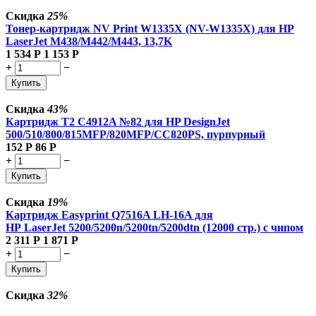
Скидка
25%
Тонер-картридж NV Print W1335X (NV-W1335X) для HP
LaserJet M438/M442/M443, 13,7K
1 534
Р
1 153
Р
+
−
Купить
Скидка
43%
Картридж T2 C4912A №82 для HP DesignJet
500/510/800/815MFP/820MFP/CC820PS, пурпурный
152
Р
86
Р
+
−
Купить
Скидка
19%
Картридж Easyprint Q7516A LH-16A для
HP LaserJet 5200/5200n/5200tn/5200dtn (12000 стр.) с чипом
2 311
Р
1 871
Р
+
−
Купить
Скидка
32%