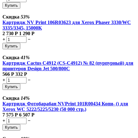
Купить
Скидка
53%
Картридж NV Print 106R03623 для Xerox Phaser 3330/WC
3335/3345, 15000K
2 730
Р
1 290
Р
+
−
Купить
Скидка
41%
Картридж Cactus C4912 (CS-C4912) № 82 (пурпурный) для
принтеров Design Jet 500/800C
566
Р
332
Р
+
−
Купить
Скидка
14%
Картридж Фотобарабан NVPrint 101R00434 Копи- () для
Xerox WC 5222/5225/5230 (50 000 стр.)
7 575
Р
6 507
Р
+
−
Купить