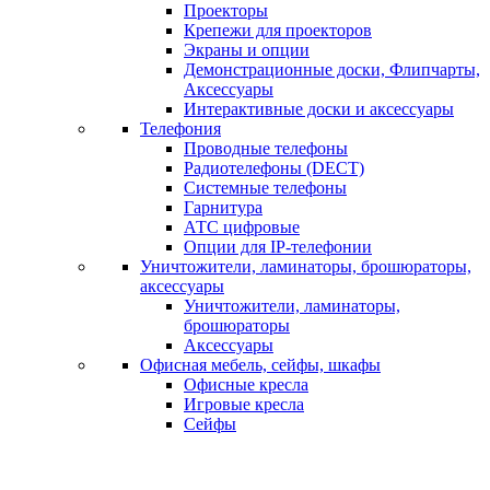
Проекторы
Крепежи для проекторов
Экраны и опции
Демонстрационные доски, Флипчарты,
Аксессуары
Интерактивные доски и аксессуары
Телефония
Проводные телефоны
Радиотелефоны (DECT)
Системные телефоны
Гарнитура
АТС цифровые
Опции для IP-телефонии
Уничтожители, ламинаторы, брошюраторы,
аксессуары
Уничтожители, ламинаторы,
брошюраторы
Аксессуары
Офисная мебель, сейфы, шкафы
Офисные кресла
Игровые кресла
Сейфы