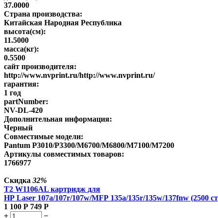
37.0000
Страна производства:
Китайская Народная Республика
высота(см):
11.5000
масса(кг):
0.5500
сайт производителя:
http://www.nvprint.ru/http://www.nvprint.ru/
гарантия:
1 год
partNumber:
NV-DL-420
Дополнительная информация:
Черный
Совместимые модели:
Pantum P3010/P3300/M6700/M6800/M7100/M7200
Артикулы совместимых товаров:
1766977
Скидка
32%
T2 W1106AL картридж для
HP Laser 107a/107r/107w/MFP 135a/135r/135w/137fnw (2500 ст
1 100
Р
749
Р
+
−