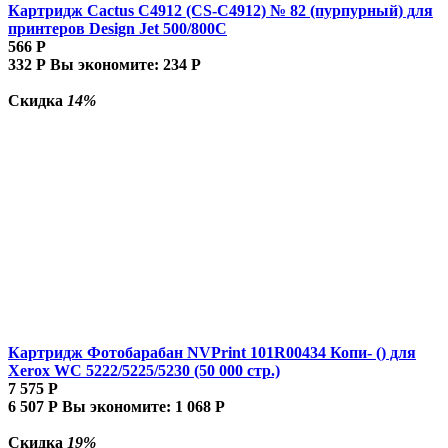
Картридж Cactus C4912 (CS-C4912) № 82 (пурпурный) для
принтеров Design Jet 500/800C
566
Р
332
Р
Вы экономите:
234
Р
Скидка
14%
Картридж Фотобарабан NVPrint 101R00434 Копи- () для
Xerox WC 5222/5225/5230 (50 000 стр.)
7 575
Р
6 507
Р
Вы экономите:
1 068
Р
Скидка
19%