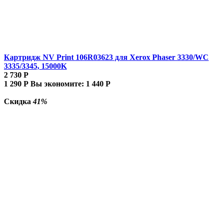
Картридж NV Print 106R03623 для Xerox Phaser 3330/WC
3335/3345, 15000K
2 730
Р
1 290
Р
Вы экономите:
1 440
Р
Скидка
41%