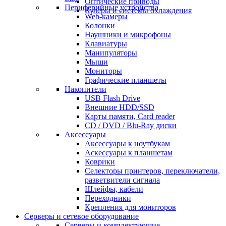
Оптические приводы
Периферийные устройства
Кулеры и системы охлаждения
Web-камеры
Колонки
Наушники и микрофоны
Клавиатуры
Манипуляторы
Мыши
Мониторы
Графические планшеты
Накопители
USB Flash Drive
Внешние HDD/SSD
Карты памяти, Card reader
CD / DVD / Blu-Ray диски
Аксессуары
Аксессуары к ноутбукам
Аскессуары к планшетам
Коврики
Селекторы принтеров, переключатели,
разветвители сигнала
Шлейфы, кабели
Переходники
Крепления для мониторов
Серверы и сетевое оборудование
Серверы и комплектующие