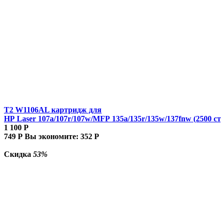
T2 W1106AL картридж для
HP Laser 107a/107r/107w/MFP 135a/135r/135w/137fnw (2500 ст
1 100
Р
749
Р
Вы экономите:
352
Р
Скидка
53%