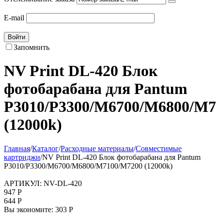
E-mail
Войти
Запомнить
NV Print DL-420 Блок
фотобарабана для Pantum
P3010/P3300/M6700/M6800/M7
(12000k)
Главная
/
Каталог
/
Расходные материалы
/
Совместимые
картриджи
/
NV Print DL-420 Блок фотобарабана для Pantum
P3010/P3300/M6700/M6800/M7100/M7200 (12000k)
АРТИКУЛ:
NV-DL-420
947
Р
644
Р
Вы экономите:
303
Р