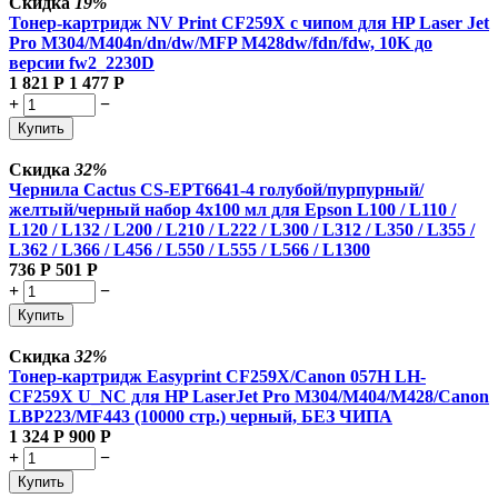
Скидка
19%
Тонер-картридж NV Print CF259X с чипом для HP Laser Jet
Pro M304/M404n/dn/dw/MFP M428dw/fdn/fdw, 10K до
версии fw2_2230D
1 821
Р
1 477
Р
+
−
Купить
Скидка
32%
Чернила Cactus CS-EPT6641-4 голубой/пурпурный/
желтый/черный набор 4x100 мл для Epson L100 / L110 /
L120 / L132 / L200 / L210 / L222 / L300 / L312 / L350 / L355 /
L362 / L366 / L456 / L550 / L555 / L566 / L1300
736
Р
501
Р
+
−
Купить
Скидка
32%
Тонер-картридж Easyprint CF259X/Canon 057H LH-
CF259X U_NC для HP LaserJet Pro M304/M404/M428/Canon
LBP223/MF443 (10000 стр.) черный, БЕЗ ЧИПА
1 324
Р
900
Р
+
−
Купить