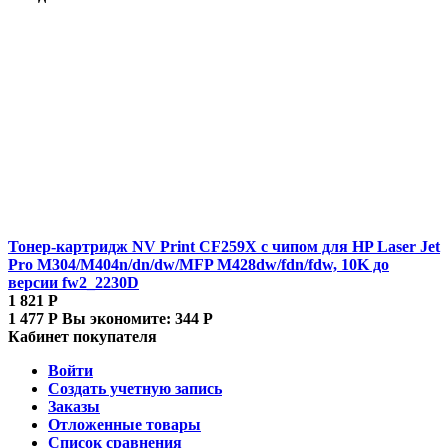
Тонер-картридж NV Print CF259X с чипом для HP Laser Jet
Pro M304/M404n/dn/dw/MFP M428dw/fdn/fdw, 10K до
версии fw2_2230D
1 821
Р
1 477
Р
Вы экономите:
344
Р
Кабинет покупателя
Войти
Создать учетную запись
Заказы
Отложенные товары
Список сравнения