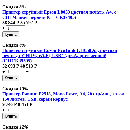
Скидка
8%
Принтер струйный Epson L8050 цветная печать, A4, с
СНПЧ, цвет черный (C11CK37405)
38 844
Р
35 797
Р
+
−
Купить
Скидка
8%
Принтер струйный Epson EcoTank L11050 A3, цветная
печать, с СНПЧ, Wi-Fi, USB Type-A, цвет черный
(C11CK39505)
52 693
Р
48 513
Р
+
−
Купить
Скидка
13%
Принтер Pantum P2518, Mono Laser, А4, 20 стр/мин, лоток
150 листов, USB, серый корпус
9 746
Р
8 451
Р
+
−
Купить
Скидка
12%