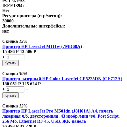
PCL 6, PS3
IEEE1394:
Нет
Ресурс принтера (стр/месяц):
30000
Дополнительные интерфейсы:
нет
Скидка
13%
Принтер HP LaserJet M111w (7MD68A)
15 486
Р
13 506
Р
+
−
Купить
Скидка
30%
Принтер лазерный HP Color LaserJet CP5225DN (CE712A)
180 051
Р
125 624
Р
+
−
Купить
Скидка
12%
Принтер HP LaserJet Pro M501dn (J8H61A) A4, печать
лазерная ч/б, двусторонняя, 43 изобр./мин ч/б, Post Script,
256 Мб, Ethernet RJ-45, USB, ЖК-панель
36 493
Р
32 220
Р