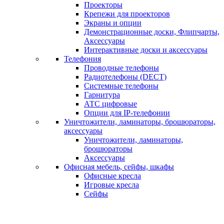
Проекторы
Крепежи для проекторов
Экраны и опции
Демонстрационные доски, Флипчарты,
Аксессуары
Интерактивные доски и аксессуары
Телефония
Проводные телефоны
Радиотелефоны (DECT)
Системные телефоны
Гарнитура
АТС цифровые
Опции для IP-телефонии
Уничтожители, ламинаторы, брошюраторы,
аксессуары
Уничтожители, ламинаторы,
брошюраторы
Аксессуары
Офисная мебель, сейфы, шкафы
Офисные кресла
Игровые кресла
Сейфы