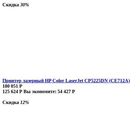
Скидка
30%
Принтер лазерный HP Color LaserJet CP5225DN (CE712A)
180 051
Р
125 624
Р
Вы экономите:
54 427
Р
Скидка
12%