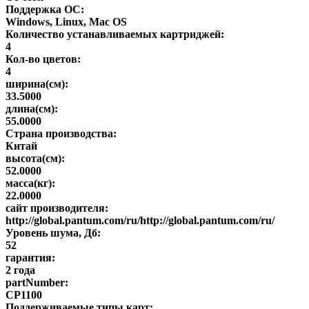
Поддержка ОС:
Windows, Linux, Mac OS
Количество устанавливаемых картриджей:
4
Кол-во цветов:
4
ширина(см):
33.5000
длина(см):
55.0000
Страна производства:
Китай
высота(см):
52.0000
масса(кг):
22.0000
сайт производителя:
http://global.pantum.com/ru/http://global.pantum.com/ru/
Уровень шума, Дб:
52
гарантия:
2 года
partNumber:
CP1100
Поддерживаемые типы карт: