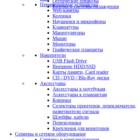
Оптические приводы
Периферийные устройства
Кулеры и системы охлаждения
Web-камеры
Колонки
Наушники и микрофоны
Клавиатуры
Манипуляторы
Мыши
Мониторы
Графические планшеты
Накопители
USB Flash Drive
Внешние HDD/SSD
Карты памяти, Card reader
CD / DVD / Blu-Ray диски
Аксессуары
Аксессуары к ноутбукам
Аскессуары к планшетам
Коврики
Селекторы принтеров, переключатели,
разветвители сигнала
Шлейфы, кабели
Переходники
Крепления для мониторов
Серверы и сетевое оборудование
Серверы и комплектующие