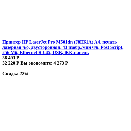
Принтер HP LaserJet Pro M501dn (J8H61A) A4, печать
лазерная ч/б, двусторонняя, 43 изобр./мин ч/б, Post Script,
256 Мб, Ethernet RJ-45, USB, ЖК-панель
36 493
Р
32 220
Р
Вы экономите:
4 273
Р
Скидка
22%