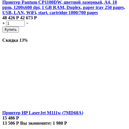
Принтер Pantum CP1100DW, цветной лазерный, A4, 18
ppm, 1200x600 dpi, 1 GB RAM, Duplex, paper tray 250 pages,
USB, LAN, WiFi, start. cartridge 1000/700 pages
48 426
Р
42 673
Р
+
−
Купить
Скидка
13%
Принтер HP LaserJet M111w (7MD68A)
15 486
Р
13 506
Р
Вы экономите:
1 980
Р