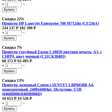
+
−
Купить
Скидка
22%
Принтер HP LaserJet Enterprise 700 M712dn (CF236A)
234 137
Р
182 390
Р
+
−
Купить
Скидка
7%
Принтер струйный Epson L18050 цветная печать, A3, с
СНПЧ, цвет черный (C11CK38403)
68 372
Р
63 493
Р
+
−
Купить
Скидка
13%
Принтер лазерный Canon i-SENSYS LBP6030B A4,
монохромный, 2400x600dpi, 18стр/мин, USB
(8468B006/8468B006D)
16 653
Р
14 526
Р
+
−
Купить