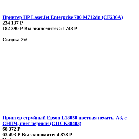
Принтер HP LaserJet Enterprise 700 M712dn (CF236A)
234 137
Р
182 390
Р
Вы экономите:
51 748
Р
Скидка
7%
Принтер струйный Epson L18050 цветная печать, A3, с
СНПЧ, цвет черный (C11CK38403)
68 372
Р
63 493
Р
Вы экономите:
4 878
Р