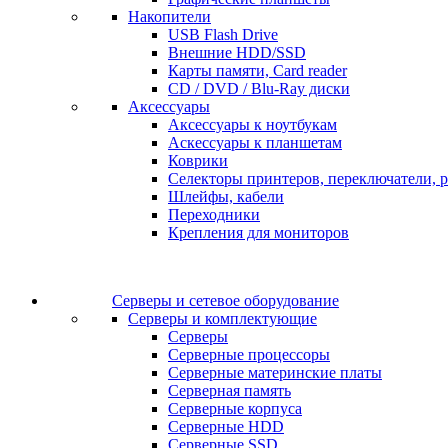
Накопители
USB Flash Drive
Внешние HDD/SSD
Карты памяти, Card reader
CD / DVD / Blu-Ray диски
Аксессуары
Аксессуары к ноутбукам
Аскессуары к планшетам
Коврики
Селекторы принтеров, переключатели, р
Шлейфы, кабели
Переходники
Крепления для мониторов
Серверы и сетевое оборудование
Серверы и комплектующие
Серверы
Серверные процессоры
Серверные материнские платы
Серверная память
Серверные корпуса
Серверные HDD
Серверные SSD