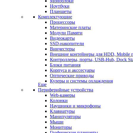
Моноблоки
Ноутбуки
Планшеты
Комплектующие
Процессоры
Материнские платы
Модули Памяти
Видеокарты
SSD-накопители
Винчестеры
Внешние контейнеры для HDD, Mobile r
Контроллеры, порты, USB-Hub, Dock Sta
Блоки питания
Корпуса и акссесуары
Оптические приводы
Кулеры и системы охлаждения
Еще
Периферийные устройства
Web-камеры
Колонки
Наушники и микрофоны
Клавиатуры
Манипуляторы
Мыши
Мониторы
Графические планшеты