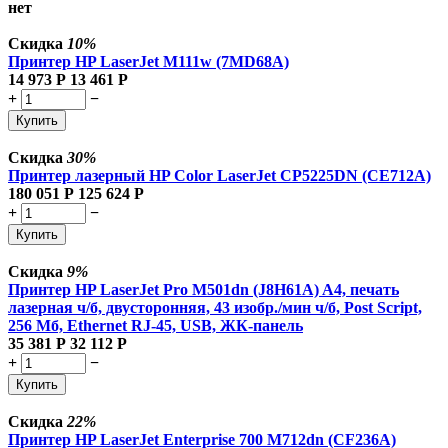
нет
Скидка
10%
Принтер HP LaserJet M111w (7MD68A)
14 973
Р
13 461
Р
+
−
Купить
Скидка
30%
Принтер лазерный HP Color LaserJet CP5225DN (CE712A)
180 051
Р
125 624
Р
+
−
Купить
Скидка
9%
Принтер HP LaserJet Pro M501dn (J8H61A) A4, печать
лазерная ч/б, двусторонняя, 43 изобр./мин ч/б, Post Script,
256 Мб, Ethernet RJ-45, USB, ЖК-панель
35 381
Р
32 112
Р
+
−
Купить
Скидка
22%
Принтер HP LaserJet Enterprise 700 M712dn (CF236A)