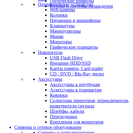
Оптические приводы
Периферийные устройства
Кулеры и системы охлаждения
Web-камеры
Колонки
Наушники и микрофоны
Клавиатуры
Манипуляторы
Мыши
Мониторы
Графические планшеты
Накопители
USB Flash Drive
Внешние HDD/SSD
Карты памяти, Card reader
CD / DVD / Blu-Ray диски
Аксессуары
Аксессуары к ноутбукам
Аскессуары к планшетам
Коврики
Селекторы принтеров, переключатели,
разветвители сигнала
Шлейфы, кабели
Переходники
Крепления для мониторов
Серверы и сетевое оборудование
Серверы и комплектующие