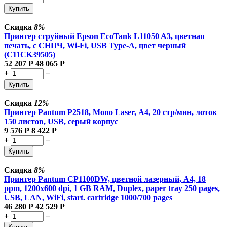
Купить
Скидка
8%
Принтер струйный Epson EcoTank L11050 A3, цветная
печать, с СНПЧ, Wi-Fi, USB Type-A, цвет черный
(C11CK39505)
52 207
Р
48 065
Р
+
−
Купить
Скидка
12%
Принтер Pantum P2518, Mono Laser, А4, 20 стр/мин, лоток
150 листов, USB, серый корпус
9 576
Р
8 422
Р
+
−
Купить
Скидка
8%
Принтер Pantum CP1100DW, цветной лазерный, A4, 18
ppm, 1200x600 dpi, 1 GB RAM, Duplex, paper tray 250 pages,
USB, LAN, WiFi, start. cartridge 1000/700 pages
46 280
Р
42 529
Р
+
−