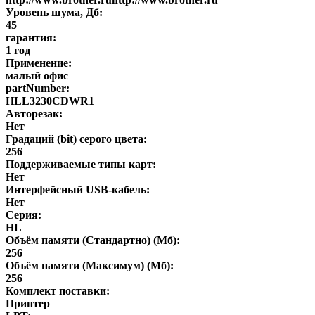
Уровень шума, Дб:
45
гарантия:
1 год
Применение:
малый офис
partNumber:
HLL3230CDWR1
Авторезак:
Нет
Градаций (bit) серого цвета:
256
Поддерживаемые типы карт:
Нет
Интерфейсный USB-кабель:
Нет
Серия:
HL
Объём памяти (Стандартно) (Мб):
256
Объём памяти (Максимум) (Мб):
256
Комплект поставки:
Принтер