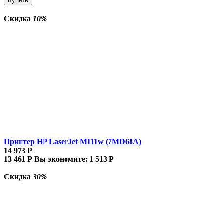
Купить
Скидка
10%
Принтер HP LaserJet M111w (7MD68A)
14 973
Р
13 461
Р
Вы экономите:
1 513
Р
Скидка
30%