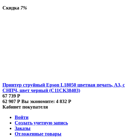
Скидка
7%
Принтер струйный Epson L18050 цветная печать, A3, с
СНПЧ, цвет черный (C11CK38403)
67 739
Р
62 907
Р
Вы экономите:
4 832
Р
Кабинет покупателя
Войти
Создать учетную запись
Заказы
Отложенные товары