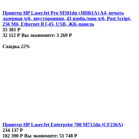
Принтер HP LaserJet Pro M501dn (J8H61A) A4, печать
лазерная ч/б, двусторонняя, 43 изобр./мин ч/б, Post Script,
256 Мб, Ethernet RJ-45, USB, ЖК-панель
35 381
Р
32 112
Р
Вы экономите:
3 269
Р
Скидка
22%
Принтер HP LaserJet Enterprise 700 M712dn (CF236A)
234 137
Р
182 390
Р
Вы экономите:
51 748
Р