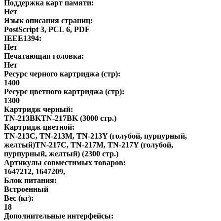
Поддержка карт памяти:
Нет
Язык описания страниц:
PostScript 3, PCL 6, PDF
IEEE1394:
Нет
Печатающая головка:
Нет
Ресурс черного картриджа (стр):
1400
Ресурс цветного картриджа (стр):
1300
Картридж черный:
TN-213BKTN-217BK (3000 стр.)
Картридж цветной:
TN-213C, TN-213M, TN-213Y (голубой, пурпурный,
желтый)TN-217C, TN-217M, TN-217Y (голубой,
пурпурный, желтый) (2300 стр.)
Артикулы совместимых товаров:
1647212, 1647209,
Блок питания:
Встроенный
Вес (кг):
18
Дополнительные интерфейсы: