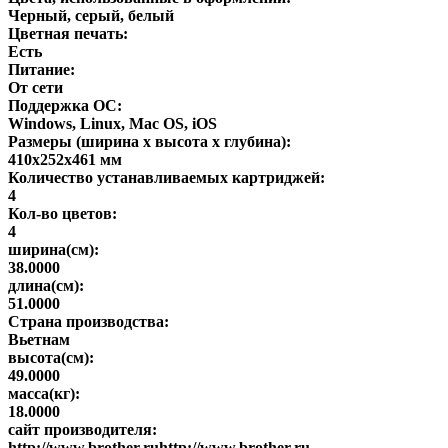
Черный, серый, белый
Цветная печать:
Есть
Питание:
От сети
Поддержка ОС:
Windows, Linux, Mac OS, iOS
Размеры (ширина x высота x глубина):
410x252x461 мм
Количество устанавливаемых картриджей:
4
Кол-во цветов:
4
ширина(см):
38.0000
длина(см):
51.0000
Страна производства:
Вьетнам
высота(см):
49.0000
масса(кг):
18.0000
сайт производителя:
http://www.brother.ruhttp://www.brother.ru