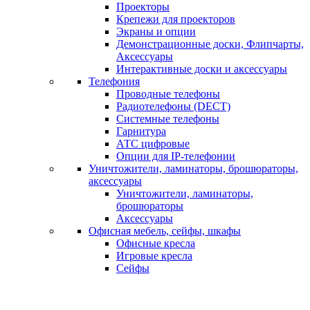
Проекторы
Крепежи для проекторов
Экраны и опции
Демонстрационные доски, Флипчарты,
Аксессуары
Интерактивные доски и аксессуары
Телефония
Проводные телефоны
Радиотелефоны (DECT)
Системные телефоны
Гарнитура
АТС цифровые
Опции для IP-телефонии
Уничтожители, ламинаторы, брошюраторы,
аксессуары
Уничтожители, ламинаторы,
брошюраторы
Аксессуары
Офисная мебель, сейфы, шкафы
Офисные кресла
Игровые кресла
Сейфы