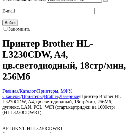
E-mail
Войти
Запомнить
Принтер Brother HL-
L3230CDW, A4,
цв.светодиодный, 18стр/мин,
256Мб
Главная
/
Каталог
/
Принтеры, МФУ,
Сканеры
/
Принтеры
/
Brother
/
Лазерные
/
Принтер Brother HL-
L3230CDW, A4, цв.светодиодный, 18стр/мин, 256Мб,
дуплекс, LAN, PCL, WiFi (старт.картриджи на 1000стр)
(HLL3230CDWR1)
АРТИКУЛ:
HLL3230CDWR1