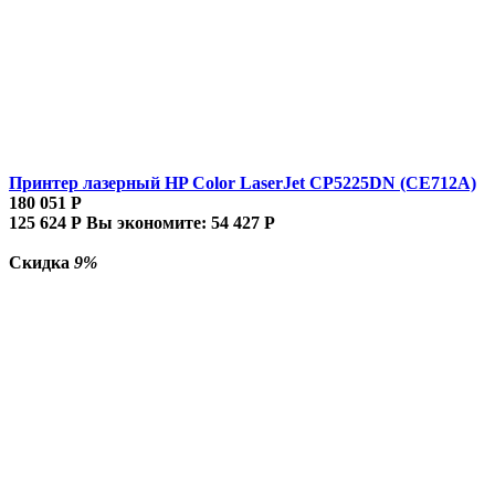
Принтер лазерный HP Color LaserJet CP5225DN (CE712A)
180 051
Р
125 624
Р
Вы экономите:
54 427
Р
Скидка
9%