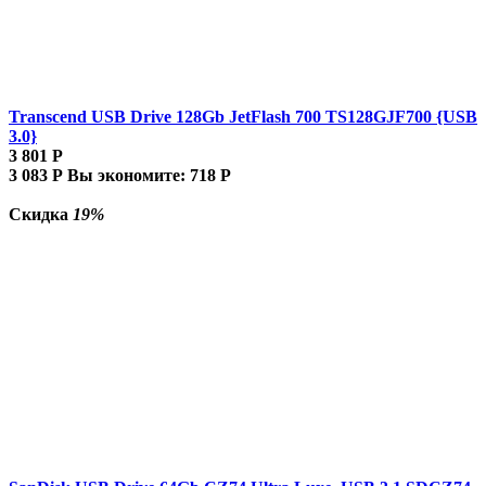
Transcend USB Drive 128Gb JetFlash 700 TS128GJF700 {USB
3.0}
3 801
Р
3 083
Р
Вы экономите:
718
Р
Скидка
19%