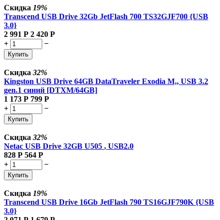
Скидка
19%
Transcend USB Drive 32Gb JetFlash 700 TS32GJF700 {USB
3.0}
2 991
Р
2 420
Р
+
−
Купить
Скидка
32%
Kingston USB Drive 64GB DataTraveler Exodia M,, USB 3.2
gen.1 синий [DTXM/64GB]
1 173
Р
799
Р
+
−
Купить
Скидка
32%
Netac USB Drive 32GB U505
, USB2.0
828
Р
564
Р
+
−
Купить
Скидка
19%
Transcend USB Drive 16Gb JetFlash 790 TS16GJF790K {USB
3.0}
2 071
Р
1 679
Р