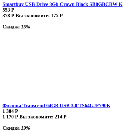
Smartbuy USB Drive 8Gb Crown Black SB8GBCRW-K
553
Р
378
Р
Вы экономите:
175
Р
Скидка
15%
Флэшка Transcend 64GB USB 3.0 TS64GJF790K
1 384
Р
1 170
Р
Вы экономите:
214
Р
Скидка
19%