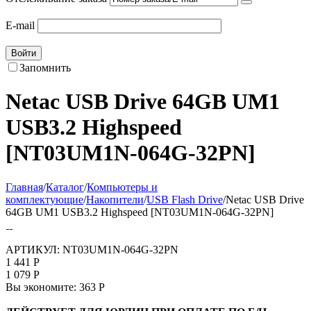
E-mail
Войти
Запомнить
Netac USB Drive 64GB UM1
USB3.2 Highspeed
[NT03UM1N-064G-32PN]
Главная
/
Каталог
/
Компьютеры и
комплектующие
/
Накопители
/
USB Flash Drive
/
Netac USB Drive
64GB UM1 USB3.2 Highspeed [NT03UM1N-064G-32PN]
АРТИКУЛ:
NT03UM1N-064G-32PN
1 441
Р
1 079
Р
Вы экономите:
363
Р