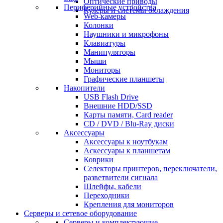
Оптические приводы
Периферийные устройства
Кулеры и системы охлаждения
Web-камеры
Колонки
Наушники и микрофоны
Клавиатуры
Манипуляторы
Мыши
Мониторы
Графические планшеты
Накопители
USB Flash Drive
Внешние HDD/SSD
Карты памяти, Card reader
CD / DVD / Blu-Ray диски
Аксессуары
Аксессуары к ноутбукам
Аскессуары к планшетам
Коврики
Селекторы принтеров, переключатели,
разветвители сигнала
Шлейфы, кабели
Переходники
Крепления для мониторов
Серверы и сетевое оборудование
Серверы и комплектующие