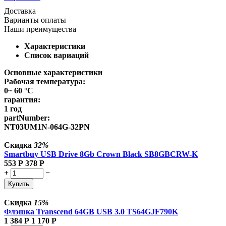
Доставка
Варианты оплаты
Наши преимущества
Характеристики
Список вариаций
Основные характеристики
Рабочая температура:
0~ 60 °C
гарантия:
1 год
partNumber:
NT03UM1N-064G-32PN
Скидка
32%
Smartbuy USB Drive 8Gb Crown Black SB8GBCRW-K
553
Р
378
Р
+
−
Купить
Скидка
15%
Флэшка Transcend 64GB USB 3.0 TS64GJF790K
1 384
Р
1 170
Р