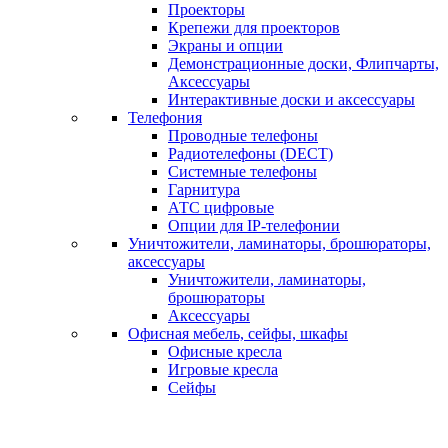
Проекторы
Крепежи для проекторов
Экраны и опции
Демонстрационные доски, Флипчарты,
Аксессуары
Интерактивные доски и аксессуары
Телефония
Проводные телефоны
Радиотелефоны (DECT)
Системные телефоны
Гарнитура
АТС цифровые
Опции для IP-телефонии
Уничтожители, ламинаторы, брошюраторы,
аксессуары
Уничтожители, ламинаторы,
брошюраторы
Аксессуары
Офисная мебель, сейфы, шкафы
Офисные кресла
Игровые кресла
Сейфы