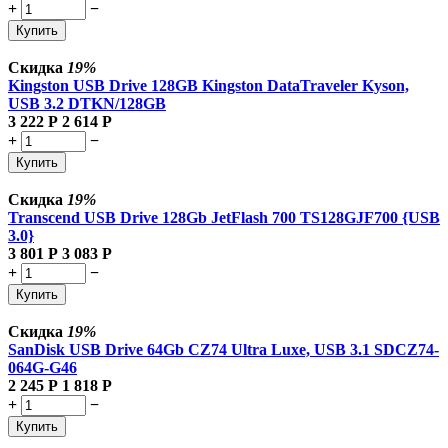
+
−
Купить
Скидка
19%
Kingston USB Drive 128GB Kingston DataTraveler Kyson,
USB 3.2 DTKN/128GB
3 222
Р
2 614
Р
+
−
Купить
Скидка
19%
Transcend USB Drive 128Gb JetFlash 700 TS128GJF700 {USB
3.0}
3 801
Р
3 083
Р
+
−
Купить
Скидка
19%
SanDisk USB Drive 64Gb CZ74 Ultra Luxe, USB 3.1 SDCZ74-
064G-G46
2 245
Р
1 818
Р
+
−
Купить