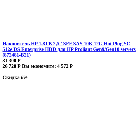
Накопитель HP 1.8TB 2,5'' SFF SAS 10K 12G Hot Plug SC
512e DS Enterprise HDD для HP Proliant Gen9/Gen10 servers
(872481-B21)
31 300
Р
26 728
Р
Вы экономите:
4 572
Р
Скидка
6%