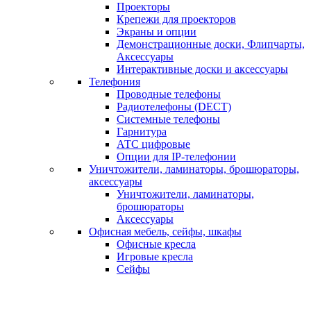
Проекторы
Крепежи для проекторов
Экраны и опции
Демонстрационные доски, Флипчарты,
Аксессуары
Интерактивные доски и аксессуары
Телефония
Проводные телефоны
Радиотелефоны (DECT)
Системные телефоны
Гарнитура
АТС цифровые
Опции для IP-телефонии
Уничтожители, ламинаторы, брошюраторы,
аксессуары
Уничтожители, ламинаторы,
брошюраторы
Аксессуары
Офисная мебель, сейфы, шкафы
Офисные кресла
Игровые кресла
Сейфы