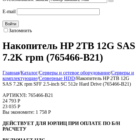
E-mail
Войти
Запомнить
Накопитель HP 2TB 12G SAS
7.2K rpm (765466-B21)
Главная
/
Каталог
/
Серверы и сетевое оборудование
/
Серверы и
комплектующие
/
Серверные HDD
/
Накопитель HP 2TB 12G
SAS 7.2K rpm SFF 2.5-inch SC 512e Hard Drive (765466-B21)
АРТИКУЛ:
765466-B21
24 793
Р
23 035
Р
Вы экономите:
1 758
Р
ДЕЙСТВУЕТ ДЛЯ ЮРЛИЦ ПРИ ОПЛАТЕ ПО Б/Н
РАСЧЕТУ