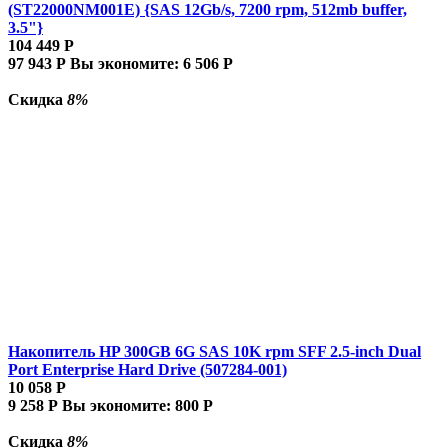
(ST22000NM001E) {SAS 12Gb/s, 7200 rpm, 512mb buffer,
3.5"}
104 449
Р
97 943
Р
Вы экономите:
6 506
Р
Скидка
8%
Накопитель HP 300GB 6G SAS 10K rpm SFF 2.5-inch Dual
Port Enterprise Hard Drive (507284-001)
10 058
Р
9 258
Р
Вы экономите:
800
Р
Скидка
8%