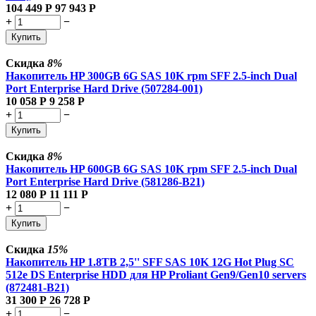
104 449
Р
97 943
Р
+
−
Купить
Скидка
8%
Накопитель HP 300GB 6G SAS 10K rpm SFF 2.5-inch Dual
Port Enterprise Hard Drive (507284-001)
10 058
Р
9 258
Р
+
−
Купить
Скидка
8%
Накопитель HP 600GB 6G SAS 10K rpm SFF 2.5-inch Dual
Port Enterprise Hard Drive (581286-B21)
12 080
Р
11 111
Р
+
−
Купить
Скидка
15%
Накопитель HP 1.8TB 2,5'' SFF SAS 10K 12G Hot Plug SC
512e DS Enterprise HDD для HP Proliant Gen9/Gen10 servers
(872481-B21)
31 300
Р
26 728
Р
+
−