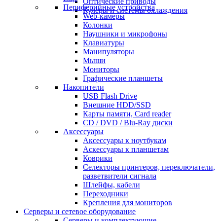
Оптические приводы
Периферийные устройства
Кулеры и системы охлаждения
Web-камеры
Колонки
Наушники и микрофоны
Клавиатуры
Манипуляторы
Мыши
Мониторы
Графические планшеты
Накопители
USB Flash Drive
Внешние HDD/SSD
Карты памяти, Card reader
CD / DVD / Blu-Ray диски
Аксессуары
Аксессуары к ноутбукам
Аскессуары к планшетам
Коврики
Селекторы принтеров, переключатели,
разветвители сигнала
Шлейфы, кабели
Переходники
Крепления для мониторов
Серверы и сетевое оборудование
Серверы и комплектующие