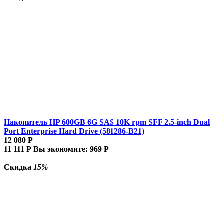
Накопитель HP 600GB 6G SAS 10K rpm SFF 2.5-inch Dual
Port Enterprise Hard Drive (581286-B21)
12 080
Р
11 111
Р
Вы экономите:
969
Р
Скидка
15%