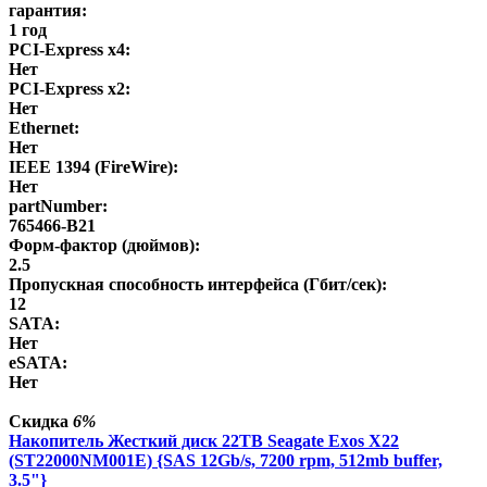
гарантия:
1 год
PCI-Express x4:
Нет
PCI-Express x2:
Нет
Ethernet:
Нет
IEEE 1394 (FireWire):
Нет
partNumber:
765466-B21
Форм-фактор (дюймов):
2.5
Пропускная способность интерфейса (Гбит/сек):
12
SATA:
Нет
eSATA:
Нет
Скидка
6%
Накопитель Жесткий диск 22TB Seagate Exos X22
(ST22000NM001E) {SAS 12Gb/s, 7200 rpm, 512mb buffer,
3.5"}