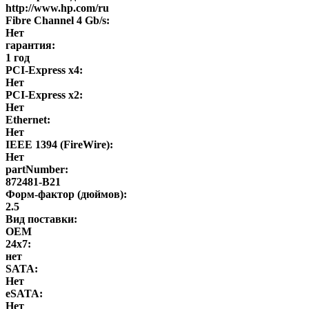
http://www.hp.com/ru
Fibre Channel 4 Gb/s:
Нет
гарантия:
1 год
PCI-Express x4:
Нет
PCI-Express x2:
Нет
Ethernet:
Нет
IEEE 1394 (FireWire):
Нет
partNumber:
872481-B21
Форм-фактор (дюймов):
2.5
Вид поставки:
OEM
24x7:
нет
SATA:
Нет
eSATA:
Нет