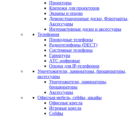
Проекторы
Крепежи для проекторов
Экраны и опции
Демонстрационные доски, Флипчарты,
Аксессуары
Интерактивные доски и аксессуары
Телефония
Проводные телефоны
Радиотелефоны (DECT)
Системные телефоны
Гарнитура
АТС цифровые
Опции для IP-телефонии
Уничтожители, ламинаторы, брошюраторы,
аксессуары
Уничтожители, ламинаторы,
брошюраторы
Аксессуары
Офисная мебель, сейфы, шкафы
Офисные кресла
Игровые кресла
Сейфы