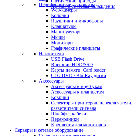
Оптические приводы
Периферийные устройства
Кулеры и системы охлаждения
Web-камеры
Колонки
Наушники и микрофоны
Клавиатуры
Манипуляторы
Мыши
Мониторы
Графические планшеты
Накопители
USB Flash Drive
Внешние HDD/SSD
Карты памяти, Card reader
CD / DVD / Blu-Ray диски
Аксессуары
Аксессуары к ноутбукам
Аскессуары к планшетам
Коврики
Селекторы принтеров, переключатели,
разветвители сигнала
Шлейфы, кабели
Переходники
Крепления для мониторов
Серверы и сетевое оборудование
Серверы и комплектующие