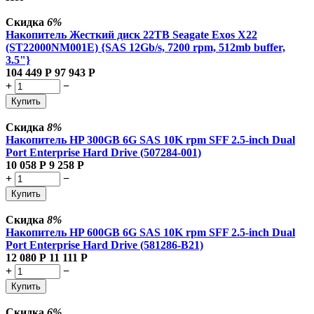
Скидка
6%
Накопитель Жесткий диск 22TB Seagate Exos X22
(ST22000NM001E) {SAS 12Gb/s, 7200 rpm, 512mb buffer,
3.5"}
104 449
Р
97 943
Р
+
−
Купить
Скидка
8%
Накопитель HP 300GB 6G SAS 10K rpm SFF 2.5-inch Dual
Port Enterprise Hard Drive (507284-001)
10 058
Р
9 258
Р
+
−
Купить
Скидка
8%
Накопитель HP 600GB 6G SAS 10K rpm SFF 2.5-inch Dual
Port Enterprise Hard Drive (581286-B21)
12 080
Р
11 111
Р
+
−
Купить
Скидка
6%