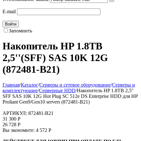
E-mail
Войти
Запомнить
Накопитель HP 1.8TB
2,5''(SFF) SAS 10K 12G
(872481-B21)
Главная
/
Каталог
/
Серверы и сетевое оборудование
/
Серверы и
комплектующие
/
Серверные HDD
/
Накопитель HP 1.8TB 2,5''
SFF SAS 10K 12G Hot Plug SC 512e DS Enterprise HDD для HP
Proliant Gen9/Gen10 servers (872481-B21)
АРТИКУЛ:
872481-B21
31 300
Р
26 728
Р
Вы экономите:
4 572
Р