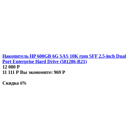
Накопитель HP 600GB 6G SAS 10K rpm SFF 2.5-inch Dual
Port Enterprise Hard Drive (581286-B21)
12 080
Р
11 111
Р
Вы экономите:
969
Р
Скидка
6%