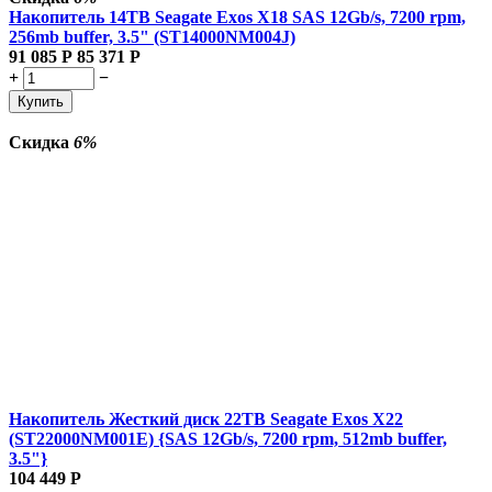
Накопитель 14TB Seagate Exos X18 SAS 12Gb/s, 7200 rpm,
256mb buffer, 3.5" (ST14000NM004J)
91 085
Р
85 371
Р
+
−
Купить
Скидка
6%
Накопитель Жесткий диск 22TB Seagate Exos X22
(ST22000NM001E) {SAS 12Gb/s, 7200 rpm, 512mb buffer,
3.5"}
104 449
Р