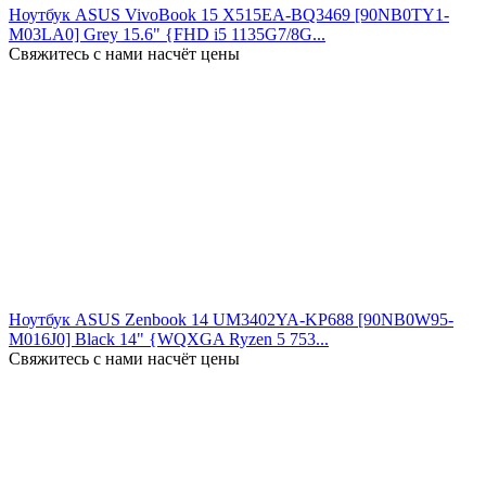
Ноутбук ASUS VivoBook 15 X515EA-BQ3469 [90NB0TY1-
M03LA0] Grey 15.6" {FHD i5 1135G7/8G...
Свяжитесь с нами насчёт цены
Ноутбук ASUS Zenbook 14 UM3402YA-KP688 [90NB0W95-
M016J0] Black 14" {WQXGA Ryzen 5 753...
Свяжитесь с нами насчёт цены