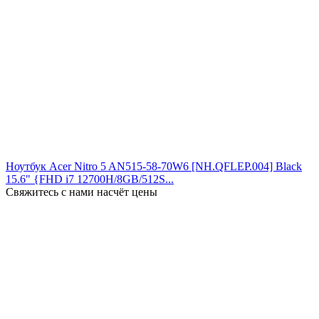
Ноутбук Acer Nitro 5 AN515-58-70W6 [NH.QFLEP.004] Black
15.6" {FHD i7 12700H/8GB/512S...
Свяжитесь с нами насчёт цены