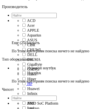
Производитель
ACD
Acer
APPLE
Aquarius
ASUS
Еще (25)
Закрыть
CBR
CHUWI
По этим критериям поиска ничего не найдено
DELL
Тип оборудования
DIGMA
GigaByte
Игровой ноутбук
GMNG
Ноутбук
Hasee
Hiper
По этим критериям поиска ничего не найдено
HP
Huawei
Чипсет
Infinix
IRBIS
AMD SoC Platform
IRU
Lenovo
Intel