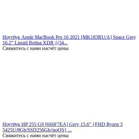
Ноутбук Apple MacBook Pro 16 2021 [MK183RU/A] Space Grey
16.2" Liquid Retina XDR {(34...
Свяжитесь с нами насчёт цены
Ноутбук HP 255 G9 [6S6F7EA] Grey 15.6" {FHD Ryzen 3
5425U/8Gb/SSD256Gb//noOS} ...
Свяжитесь с нами насчёт цены