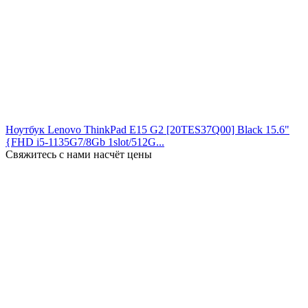
Ноутбук Lenovo ThinkPad E15 G2 [20TES37Q00] Black 15.6"
{FHD i5-1135G7/8Gb 1slot/512G...
Свяжитесь с нами насчёт цены