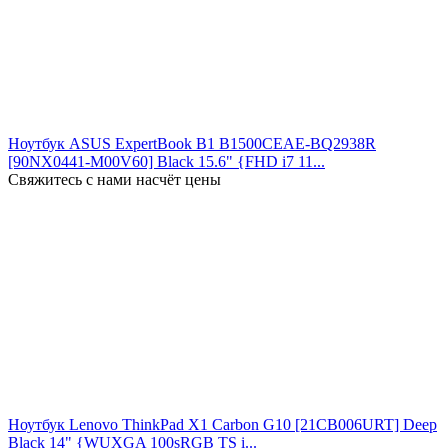
Ноутбук ASUS ExpertBook B1 B1500CEAE-BQ2938R
[90NX0441-M00V60] Black 15.6" {FHD i7 11...
Свяжитесь с нами насчёт цены
Ноутбук Lenovo ThinkPad X1 Carbon G10 [21CB006URT] Deep
Black 14" {WUXGA 100sRGB TS i...