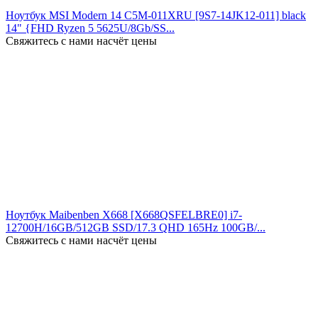
Ноутбук MSI Modern 14 C5M-011XRU [9S7-14JK12-011] black
14" {FHD Ryzen 5 5625U/8Gb/SS...
Свяжитесь с нами насчёт цены
Ноутбук Maibenben X668 [X668QSFELBRE0] i7-
12700H/16GB/512GB SSD/17.3 QHD 165Hz 100GB/...
Свяжитесь с нами насчёт цены