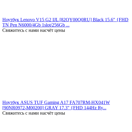
Ноутбук Lenovo V15 G2 IJL [82QY00Q0RU] Black 15.6" {FHD
TN Pen N6000/4Gb 1slot/256Gb ...
Свяжитесь с нами насчёт цены
Ноутбук ASUS TUF Gaming A17 FA707RM-HX041W
[90NR0972-M00200] GRAY 17.3" {FHD 144Hz Ry...
Свяжитесь с нами насчёт цены