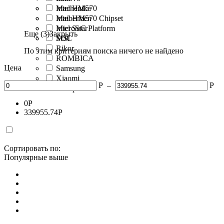
Machenike
Intel HM570
Maibenben
Intel HM570 Chipset
MicroStar
Intel SoC Platform
Еще (3)
Закрыть
MSI
SOC
Rikor
По этим критериям поиска ничего не найдено
ROMBICA
Цена
Samsung
Xiaomi
Р
–
Р
Рикор
0
Р
339955.74
Р
Сортировать по:
Популярные выше