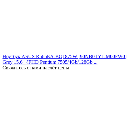
Ноутбук ASUS R565EA-BQ1875W [90NB0TY1-M00FW0]
Grey 15.6" {FHD Pentium 7505/4Gb/128Gb ...
Свяжитесь с нами насчёт цены