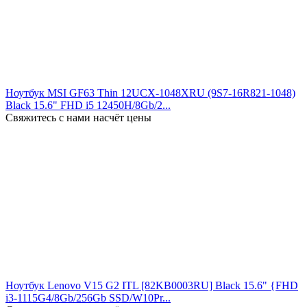
Ноутбук MSI GF63 Thin 12UCX-1048XRU (9S7-16R821-1048)
Black 15.6" FHD i5 12450H/8Gb/2...
Свяжитесь с нами насчёт цены
Ноутбук Lenovo V15 G2 ITL [82KB0003RU] Black 15.6" {FHD
i3-1115G4/8Gb/256Gb SSD/W10Pr...