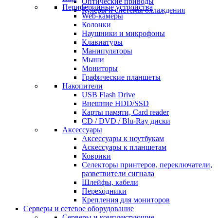
Оптические приводы
Периферийные устройства
Кулеры и системы охлаждения
Web-камеры
Колонки
Наушники и микрофоны
Клавиатуры
Манипуляторы
Мыши
Мониторы
Графические планшеты
Накопители
USB Flash Drive
Внешние HDD/SSD
Карты памяти, Card reader
CD / DVD / Blu-Ray диски
Аксессуары
Аксессуары к ноутбукам
Аскессуары к планшетам
Коврики
Селекторы принтеров, переключатели,
разветвители сигнала
Шлейфы, кабели
Переходники
Крепления для мониторов
Серверы и сетевое оборудование
Серверы и комплектующие