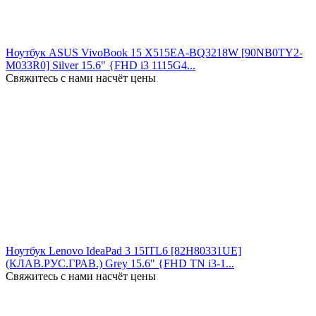
Ноутбук ASUS VivoBook 15 X515EA-BQ3218W [90NB0TY2-
M033R0] Silver 15.6" {FHD i3 1115G4...
Свяжитесь с нами насчёт цены
Ноутбук Lenovo IdeaPad 3 15ITL6 [82H80331UE]
(КЛАВ.РУС.ГРАВ.) Grey 15.6" {FHD TN i3-1...
Свяжитесь с нами насчёт цены