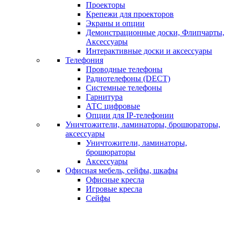
Проекторы
Крепежи для проекторов
Экраны и опции
Демонстрационные доски, Флипчарты,
Аксессуары
Интерактивные доски и аксессуары
Телефония
Проводные телефоны
Радиотелефоны (DECT)
Системные телефоны
Гарнитура
АТС цифровые
Опции для IP-телефонии
Уничтожители, ламинаторы, брошюраторы,
аксессуары
Уничтожители, ламинаторы,
брошюраторы
Аксессуары
Офисная мебель, сейфы, шкафы
Офисные кресла
Игровые кресла
Сейфы