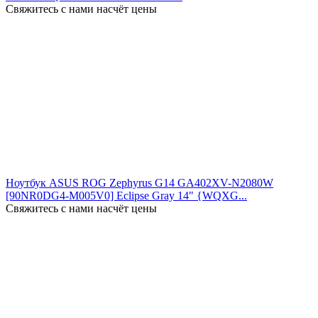
Свяжитесь с нами насчёт цены
Ноутбук ASUS ROG Zephyrus G14 GA402XV-N2080W
[90NR0DG4-M005V0] Eclipse Gray 14" {WQXG...
Свяжитесь с нами насчёт цены