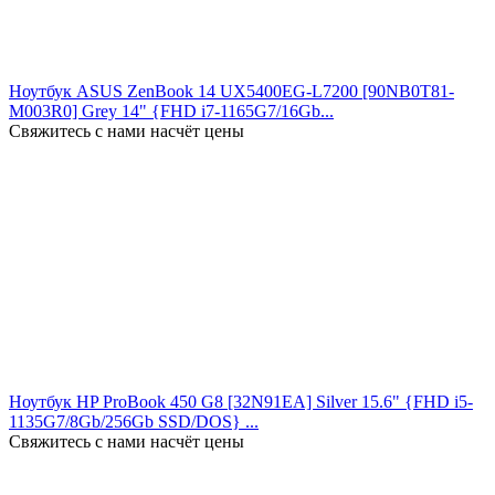
Ноутбук ASUS ZenBook 14 UX5400EG-L7200 [90NB0T81-
M003R0] Grey 14" {FHD i7-1165G7/16Gb...
Свяжитесь с нами насчёт цены
Ноутбук HP ProBook 450 G8 [32N91EA] Silver 15.6" {FHD i5-
1135G7/8Gb/256Gb SSD/DOS} ...
Свяжитесь с нами насчёт цены