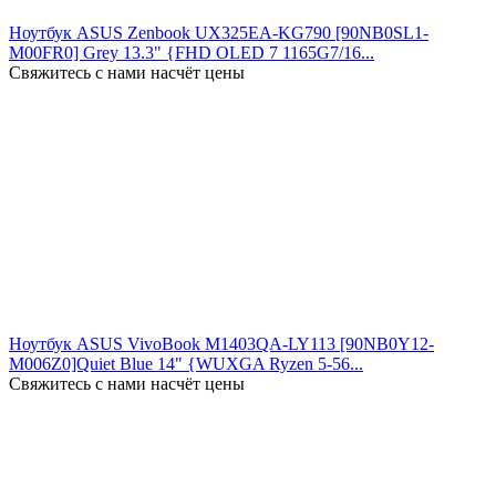
Ноутбук ASUS Zenbook UX325EA-KG790 [90NB0SL1-
M00FR0] Grey 13.3" {FHD OLED 7 1165G7/16...
Свяжитесь с нами насчёт цены
Ноутбук ASUS VivoBook M1403QA-LY113 [90NB0Y12-
M006Z0]Quiet Blue 14" {WUXGA Ryzen 5-56...
Свяжитесь с нами насчёт цены