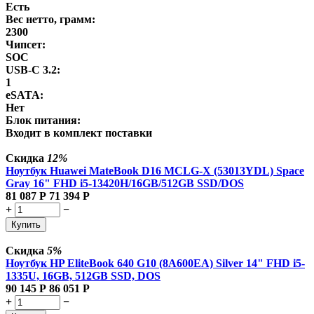
Есть
Вес нетто, грамм:
2300
Чипсет:
SOC
USB-C 3.2:
1
eSATA:
Нет
Блок питания:
Входит в комплект поставки
Скидка
12%
Ноутбук Huawei MateBook D16 MCLG-X (53013YDL) Space
Gray 16" FHD i5-13420H/16GB/512GB SSD/DOS
81 087
Р
71 394
Р
+
−
Купить
Скидка
5%
Ноутбук HP EliteBook 640 G10 (8A600EA) Silver 14" FHD i5-
1335U, 16GB, 512GB SSD, DOS
90 145
Р
86 051
Р
+
−