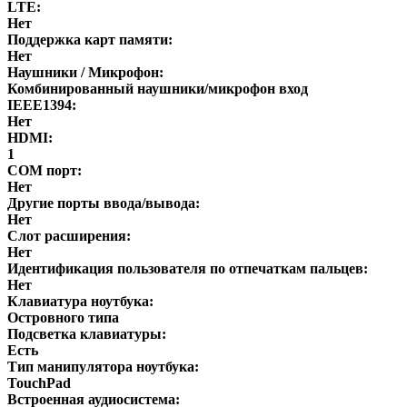
LTE:
Нет
Поддержка карт памяти:
Нет
Наушники / Микрофон:
Комбинированный наушники/микрофон вход
IEEE1394:
Нет
HDMI:
1
COM порт:
Нет
Другие порты ввода/вывода:
Нет
Слот расширения:
Нет
Идентификация пользователя по отпечаткам пальцев:
Нет
Клавиатура ноутбука:
Островного типа
Подсветка клавиатуры:
Есть
Тип манипулятора ноутбука:
TouchPad
Встроенная аудиосистема: