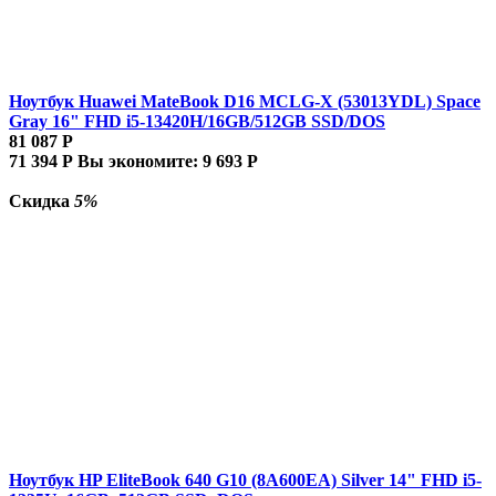
Ноутбук Huawei MateBook D16 MCLG-X (53013YDL) Space
Gray 16" FHD i5-13420H/16GB/512GB SSD/DOS
81 087
Р
71 394
Р
Вы экономите:
9 693
Р
Скидка
5%
Ноутбук HP EliteBook 640 G10 (8A600EA) Silver 14" FHD i5-