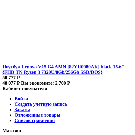
Ноутбук Lenovo V15 G4 AMN [82YU0080AK] black 15.6"
{FHD TN Ryzen 3 7320U/8Gb/256Gb SSD/DOS}
50 777
Р
48 077
Р
Вы экономите:
2 700
Р
Кабинет покупателя
Войти
Создать учетную запись
Заказы
Отложенные товары
Список сравнения
Магазин