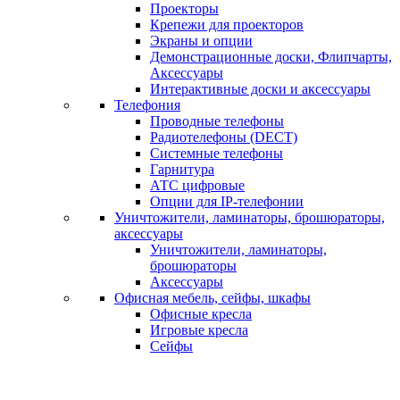
Проекторы
Крепежи для проекторов
Экраны и опции
Демонстрационные доски, Флипчарты,
Аксессуары
Интерактивные доски и аксессуары
Телефония
Проводные телефоны
Радиотелефоны (DECT)
Системные телефоны
Гарнитура
АТС цифровые
Опции для IP-телефонии
Уничтожители, ламинаторы, брошюраторы,
аксессуары
Уничтожители, ламинаторы,
брошюраторы
Аксессуары
Офисная мебель, сейфы, шкафы
Офисные кресла
Игровые кресла
Сейфы