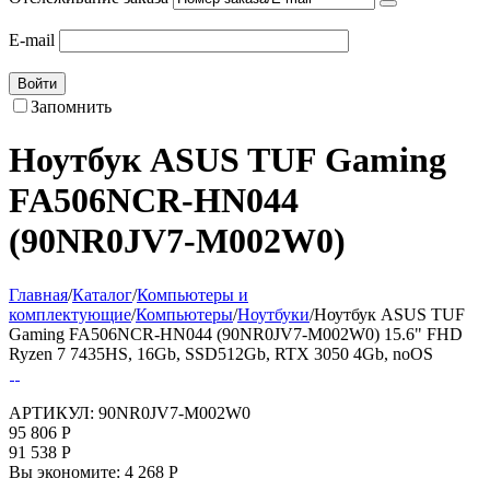
E-mail
Войти
Запомнить
Ноутбук ASUS TUF Gaming
FA506NCR-HN044
(90NR0JV7-M002W0)
Главная
/
Каталог
/
Компьютеры и
комплектующие
/
Компьютеры
/
Ноутбуки
/
Ноутбук ASUS TUF
Gaming FA506NCR-HN044 (90NR0JV7-M002W0) 15.6" FHD
Ryzen 7 7435HS, 16Gb, SSD512Gb, RTX 3050 4Gb, noOS
АРТИКУЛ:
90NR0JV7-M002W0
95 806
Р
91 538
Р
Вы экономите:
4 268
Р