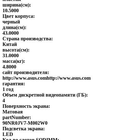
ширина(см):
10.5000
Цвет корпуса:
черный
длина(см):
43.0000
Страна производства:
Китай
высота(см):
31.0000
масса(кг):
4.8000
сайт производителя:
http://www.asus.comhttp://www.asus.com
гарантия:
1 год
Объем дискретной видеопамяти (ГБ):
4
Поверхность экрана:
Матовая
partNumber:
90NR0JV7-M002W0
Подсветка экрана:
LED
Кол-во слотов SODIMM: