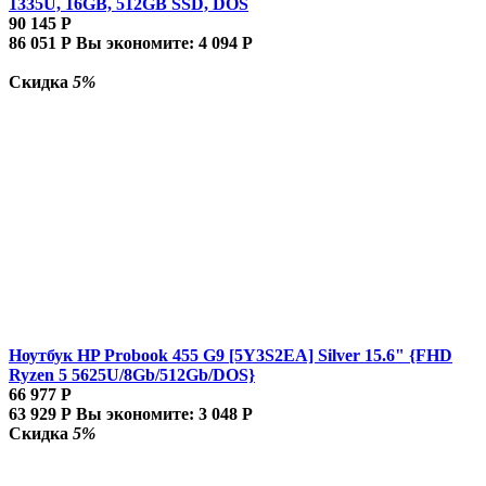
1335U, 16GB, 512GB SSD, DOS
90 145
Р
86 051
Р
Вы экономите:
4 094
Р
Скидка
5%
Ноутбук HP Probook 455 G9 [5Y3S2EA] Silver 15.6" {FHD
Ryzen 5 5625U/8Gb/512Gb/DOS}
66 977
Р
63 929
Р
Вы экономите:
3 048
Р
Скидка
5%