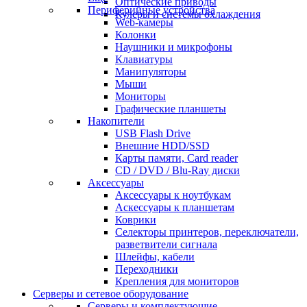
Оптические приводы
Периферийные устройства
Кулеры и системы охлаждения
Web-камеры
Колонки
Наушники и микрофоны
Клавиатуры
Манипуляторы
Мыши
Мониторы
Графические планшеты
Накопители
USB Flash Drive
Внешние HDD/SSD
Карты памяти, Card reader
CD / DVD / Blu-Ray диски
Аксессуары
Аксессуары к ноутбукам
Аскессуары к планшетам
Коврики
Селекторы принтеров, переключатели,
разветвители сигнала
Шлейфы, кабели
Переходники
Крепления для мониторов
Серверы и сетевое оборудование
Серверы и комплектующие