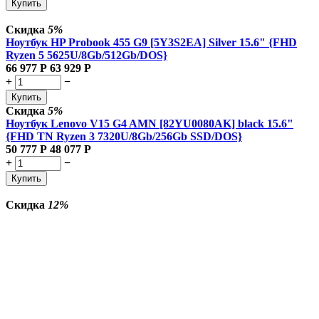
Купить
Скидка
5%
Ноутбук HP Probook 455 G9 [5Y3S2EA] Silver 15.6" {FHD
Ryzen 5 5625U/8Gb/512Gb/DOS}
66 977
Р
63 929
Р
+
−
Купить
Скидка
5%
Ноутбук Lenovo V15 G4 AMN [82YU0080AK] black 15.6"
{FHD TN Ryzen 3 7320U/8Gb/256Gb SSD/DOS}
50 777
Р
48 077
Р
+
−
Купить
Скидка
12%