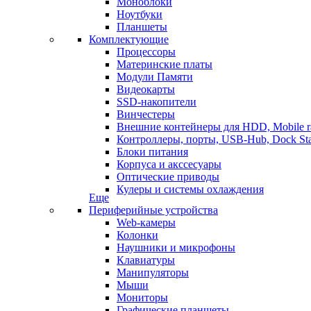
Моноблоки
Ноутбуки
Планшеты
Комплектующие
Процессоры
Материнские платы
Модули Памяти
Видеокарты
SSD-накопители
Винчестеры
Внешние контейнеры для HDD, Mobile r
Контроллеры, порты, USB-Hub, Dock Sta
Блоки питания
Корпуса и акссесуары
Оптические приводы
Кулеры и системы охлаждения
Еще
Периферийные устройства
Web-камеры
Колонки
Наушники и микрофоны
Клавиатуры
Манипуляторы
Мыши
Мониторы
Графические планшеты