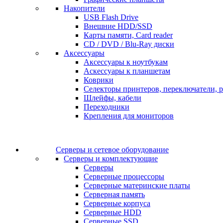
Накопители
USB Flash Drive
Внешние HDD/SSD
Карты памяти, Card reader
CD / DVD / Blu-Ray диски
Аксессуары
Аксессуары к ноутбукам
Аскессуары к планшетам
Коврики
Селекторы принтеров, переключатели, р
Шлейфы, кабели
Переходники
Крепления для мониторов
Серверы и сетевое оборудование
Серверы и комплектующие
Серверы
Серверные процессоры
Серверные материнские платы
Серверная память
Серверные корпуса
Серверные HDD
Серверные SSD