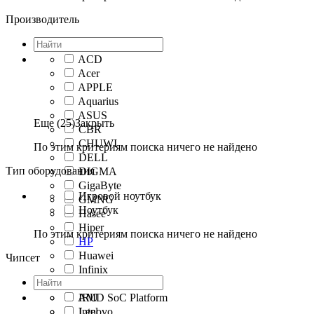
Производитель
ACD
Acer
APPLE
Aquarius
ASUS
Еще (25)
Закрыть
CBR
CHUWI
По этим критериям поиска ничего не найдено
DELL
Тип оборудования
DIGMA
GigaByte
Игровой ноутбук
GMNG
Ноутбук
Hasee
Hiper
По этим критериям поиска ничего не найдено
HP
Huawei
Чипсет
Infinix
IRBIS
AMD SoC Platform
IRU
Lenovo
Intel