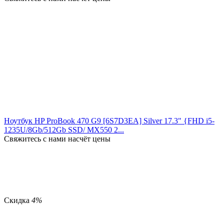
Ноутбук HP ProBook 470 G9 [6S7D3EA] Silver 17.3" {FHD i5-
1235U/8Gb/512Gb SSD/ MX550 2...
Свяжитесь с нами насчёт цены
Скидка
4%