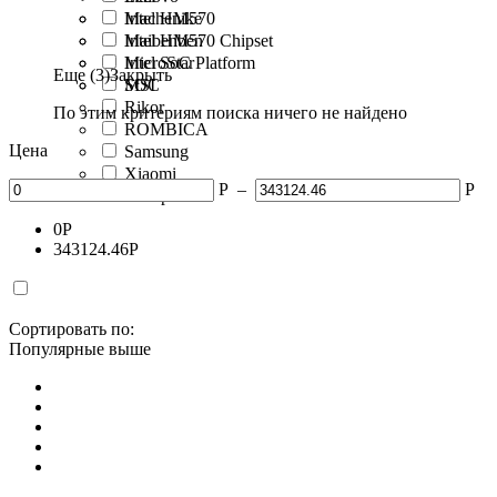
Machenike
Intel HM570
Maibenben
Intel HM570 Chipset
MicroStar
Intel SoC Platform
Еще (3)
Закрыть
MSI
SOC
Rikor
По этим критериям поиска ничего не найдено
ROMBICA
Цена
Samsung
Xiaomi
Р
–
Р
Рикор
0
Р
343124.46
Р
Сортировать по:
Популярные выше