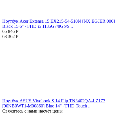
Ноутбук Acer Extensa 15 EX215-54-510N [NX.EGJER.006]
Black 15.6" {FHD i5 1135G7/8Gb/S...
65 846
Р
63 362
Р
Ноутбук ASUS Vivobook S 14 Flip TN3402QA-LZ177
[90NB0WT1-M00860] Blue 14" {FHD Touch ...
Свяжитесь с нами насчёт цены