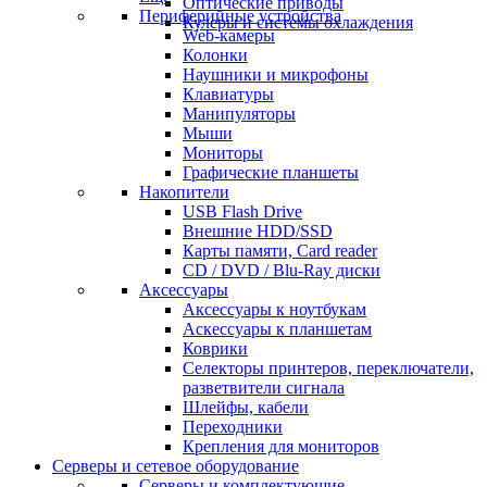
Оптические приводы
Периферийные устройства
Кулеры и системы охлаждения
Web-камеры
Колонки
Наушники и микрофоны
Клавиатуры
Манипуляторы
Мыши
Мониторы
Графические планшеты
Накопители
USB Flash Drive
Внешние HDD/SSD
Карты памяти, Card reader
CD / DVD / Blu-Ray диски
Аксессуары
Аксессуары к ноутбукам
Аскессуары к планшетам
Коврики
Селекторы принтеров, переключатели,
разветвители сигнала
Шлейфы, кабели
Переходники
Крепления для мониторов
Серверы и сетевое оборудование
Серверы и комплектующие