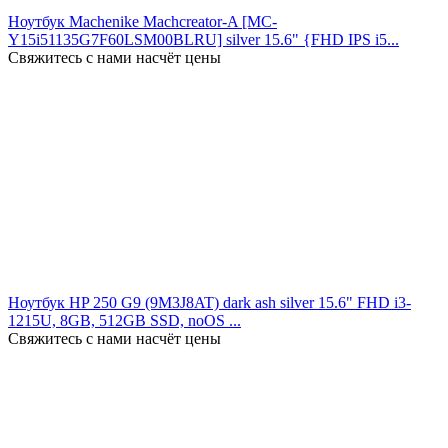
Ноутбук Machenike Machcreator-A [MC-
Y15i51135G7F60LSM00BLRU] silver 15.6" {FHD IPS i5...
Свяжитесь с нами насчёт цены
Ноутбук HP 250 G9 (9M3J8AT) dark ash silver 15.6" FHD i3-
1215U, 8GB, 512GB SSD, noOS ...
Свяжитесь с нами насчёт цены