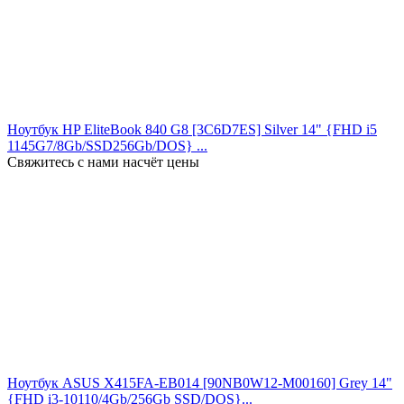
Ноутбук HP EliteBook 840 G8 [3C6D7ES] Silver 14" {FHD i5
1145G7/8Gb/SSD256Gb/DOS} ...
Свяжитесь с нами насчёт цены
Ноутбук ASUS X415FA-EB014 [90NB0W12-M00160] Grey 14"
{FHD i3-10110/4Gb/256Gb SSD/DOS}...