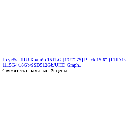
Ноутбук iRU Калибр 15TLG [1977275] Black 15.6" {FHD i3
1115G4/16Gb/SSD512Gb/UHD Graph...
Свяжитесь с нами насчёт цены