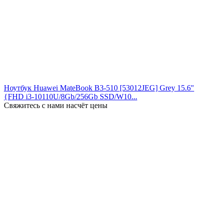
Ноутбук Huawei MateBook B3-510 [53012JEG] Grey 15.6"
{FHD i3-10110U/8Gb/256Gb SSD/W10...
Свяжитесь с нами насчёт цены