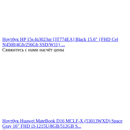
Ноутбук HP 15s-fq3023ur [3T774EA] Black 15.6" {FHD Cel
N4500/4Gb/256Gb SSD/W11} ...
Свяжитесь с нами насчёт цены
Ноутбук Huawei MateBook D16 MCLF-X (53013WXD) Space
Gray 16" FHD i3-1215U/8GB/512GB S...