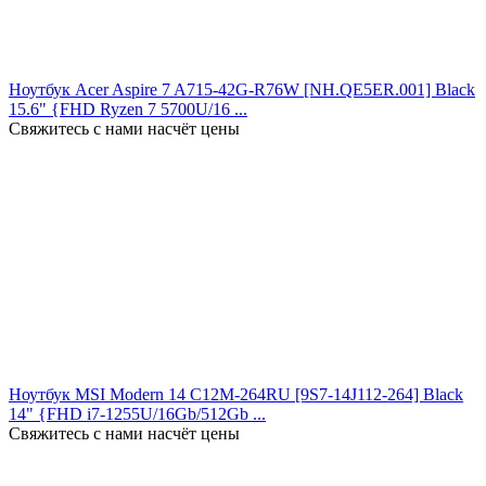
Ноутбук Acer Aspire 7 A715-42G-R76W [NH.QE5ER.001] Black
15.6" {FHD Ryzen 7 5700U/16 ...
Свяжитесь с нами насчёт цены
Ноутбук MSI Modern 14 C12M-264RU [9S7-14J112-264] Black
14" {FHD i7-1255U/16Gb/512Gb ...
Свяжитесь с нами насчёт цены