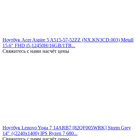
Ноутбук Acer Aspire 5 A515-57-52ZZ (NX.KN3CD.003) Metall
15.6" FHD i5-12450H/16GB/1TB...
Свяжитесь с нами насчёт цены
Ноутбук Lenovo Yoga 7 14ARB7 [82QF005WRK] Storm Grey
14" {(2240x1400) IPS Ryzen 7 680...
Свяжитесь с нами насчёт цены