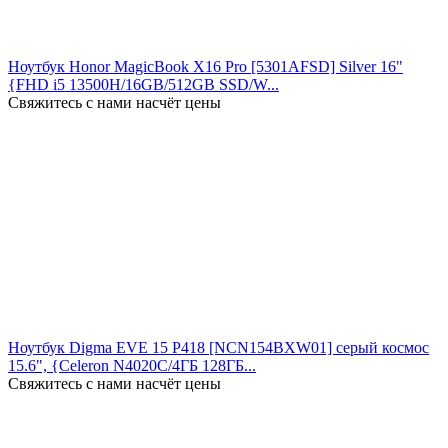
Ноутбук Honor MagicBook X16 Pro [5301AFSD] Silver 16"
{FHD i5 13500H/16GB/512GB SSD/W...
Свяжитесь с нами насчёт цены
Ноутбук Digma EVE 15 P418 [NCN154BXW01] серый космос
15.6", {Celeron N4020C/4ГБ 128ГБ...
Свяжитесь с нами насчёт цены