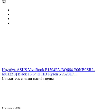
32
Ноутбук ASUS VivoBook E1504FA-BQ664 [90NB0ZR2-
M012Z0] Black 15.6" {FHD Ryzen 5 7520U/...
Свяжитесь с нами насчёт цены
Скидка
4%