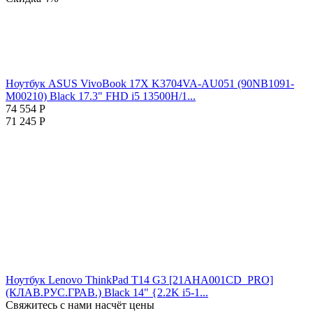
Ноутбук ASUS VivoBook 17X K3704VA-AU051 (90NB1091-
M00210) Black 17.3" FHD i5 13500H/1...
74 554
Р
71 245
Р
Ноутбук Lenovo ThinkPad T14 G3 [21AHA001CD_PRO]
(КЛАВ.РУС.ГРАВ.) Black 14" {2.2K i5-1...
Свяжитесь с нами насчёт цены