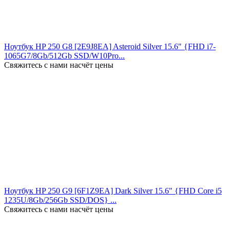
Ноутбук HP 250 G8 [2E9J8EA] Asteroid Silver 15.6" {FHD i7-
1065G7/8Gb/512Gb SSD/W10Pro...
Свяжитесь с нами насчёт цены
Ноутбук HP 250 G9 [6F1Z9EA] Dark Silver 15.6" {FHD Core i5
1235U/8Gb/256Gb SSD/DOS} ...
Свяжитесь с нами насчёт цены