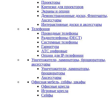
Проекторы
Крепежи для проекторов
Экраны и опции
Демонстрационные доски, Флипчарты,
Аксессуары
Интерактивные доски и аксессуары
Телефония
Проводные телефоны
Радиотелефоны (DECT)
Системные телефоны
Гарнитура
АТС цифровые
Опции для IP-телефонии
Уничтожители, ламинаторы, брошюраторы,
аксессуары
Уничтожители, ламинаторы,
брошюраторы
Аксессуары
Офисная мебель, сейфы, шкафы
Офисные кресла
Игровые кресла
Сейфы