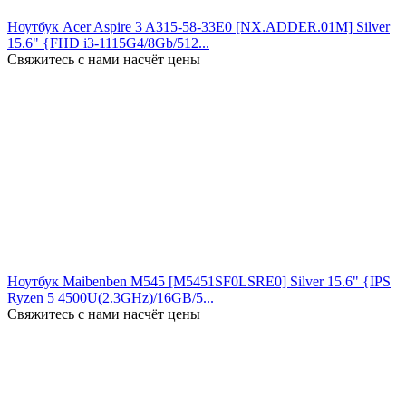
Ноутбук Acer Aspire 3 A315-58-33E0 [NX.ADDER.01M] Silver
15.6" {FHD i3-1115G4/8Gb/512...
Свяжитесь с нами насчёт цены
Ноутбук Maibenben M545 [M5451SF0LSRE0] Silver 15.6" {IPS
Ryzen 5 4500U(2.3GHz)/16GB/5...
Свяжитесь с нами насчёт цены