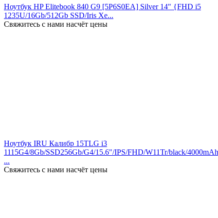
Ноутбук HP Elitebook 840 G9 [5P6S0EA] Silver 14" {FHD i5
1235U/16Gb/512Gb SSD/Iris Xe...
Свяжитесь с нами насчёт цены
Ноутбук IRU Калибр 15TLG i3
1115G4/8Gb/SSD256Gb/G4/15.6"/IPS/FHD/W11Tr/black/4000mA
...
Свяжитесь с нами насчёт цены