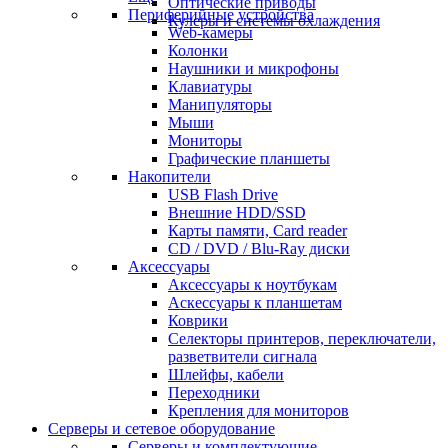
Оптические приводы
Периферийные устройства
Кулеры и системы охлаждения
Web-камеры
Колонки
Наушники и микрофоны
Клавиатуры
Манипуляторы
Мыши
Мониторы
Графические планшеты
Накопители
USB Flash Drive
Внешние HDD/SSD
Карты памяти, Card reader
CD / DVD / Blu-Ray диски
Аксессуары
Аксессуары к ноутбукам
Аскессуары к планшетам
Коврики
Селекторы принтеров, переключатели,
разветвители сигнала
Шлейфы, кабели
Переходники
Крепления для мониторов
Серверы и сетевое оборудование
Серверы и комплектующие