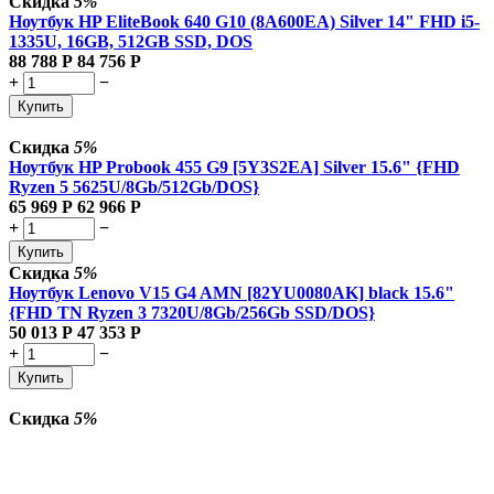
Скидка
5%
Ноутбук HP EliteBook 640 G10 (8A600EA) Silver 14" FHD i5-
1335U, 16GB, 512GB SSD, DOS
88 788
Р
84 756
Р
+
−
Купить
Скидка
5%
Ноутбук HP Probook 455 G9 [5Y3S2EA] Silver 15.6" {FHD
Ryzen 5 5625U/8Gb/512Gb/DOS}
65 969
Р
62 966
Р
+
−
Купить
Скидка
5%
Ноутбук Lenovo V15 G4 AMN [82YU0080AK] black 15.6"
{FHD TN Ryzen 3 7320U/8Gb/256Gb SSD/DOS}
50 013
Р
47 353
Р
+
−
Купить
Скидка
5%