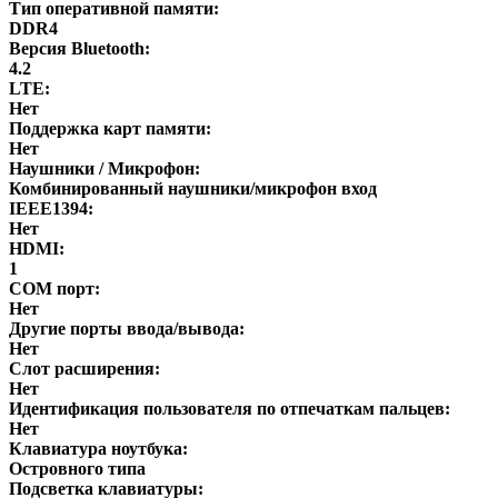
Тип оперативной памяти:
DDR4
Версия Bluetooth:
4.2
LTE:
Нет
Поддержка карт памяти:
Нет
Наушники / Микрофон:
Комбинированный наушники/микрофон вход
IEEE1394:
Нет
HDMI:
1
COM порт:
Нет
Другие порты ввода/вывода:
Нет
Слот расширения:
Нет
Идентификация пользователя по отпечаткам пальцев:
Нет
Клавиатура ноутбука:
Островного типа
Подсветка клавиатуры: