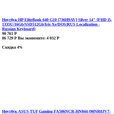
Ноутбук HP EliteBook 640 G10 [736H9AV] Silver 14" {FHD i5-
1335U/16Gb/SSD512Gb/Iris Xe/DOS/RUS Localization -
Russian Keyboard}
90 761
Р
86 729
Р
Вы экономите:
4 032
Р
Скидка
4%
Ноутбук ASUS TUF Gaming FA506NCR-HN044 (90NR0JV7-