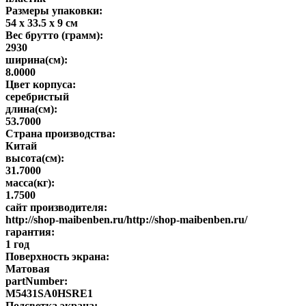
Размеры упаковки:
54 x 33.5 x 9 см
Вес брутто (грамм):
2930
ширина(см):
8.0000
Цвет корпуса:
серебристый
длина(см):
53.7000
Страна производства:
Китай
высота(см):
31.7000
масса(кг):
1.7500
сайт производителя:
http://shop-maibenben.ru/http://shop-maibenben.ru/
гарантия:
1 год
Поверхность экрана:
Матовая
partNumber:
M5431SA0HSRE1
Подсветка экрана: