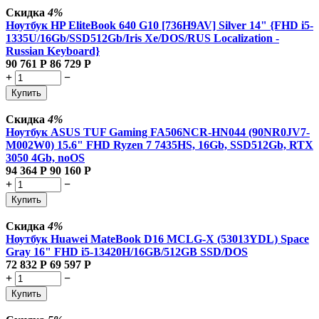
Скидка
4%
Ноутбук HP EliteBook 640 G10 [736H9AV] Silver 14" {FHD i5-
1335U/16Gb/SSD512Gb/Iris Xe/DOS/RUS Localization -
Russian Keyboard}
90 761
Р
86 729
Р
+
−
Купить
Скидка
4%
Ноутбук ASUS TUF Gaming FA506NCR-HN044 (90NR0JV7-
M002W0) 15.6" FHD Ryzen 7 7435HS, 16Gb, SSD512Gb, RTX
3050 4Gb, noOS
94 364
Р
90 160
Р
+
−
Купить
Скидка
4%
Ноутбук Huawei MateBook D16 MCLG-X (53013YDL) Space
Gray 16" FHD i5-13420H/16GB/512GB SSD/DOS
72 832
Р
69 597
Р
+
−
Купить