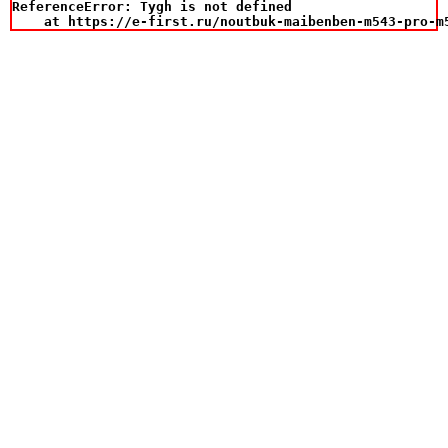
ReferenceError: Tygh is not defined

    at https://e-first.ru/noutbuk-maibenben-m543-pro-m