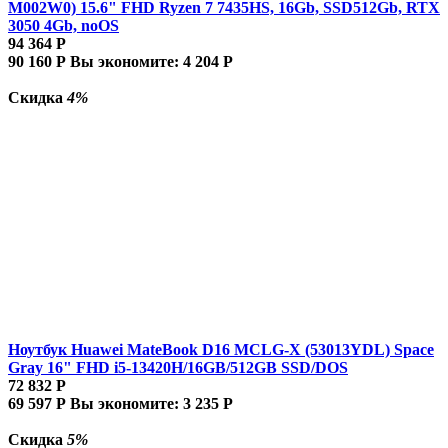
M002W0) 15.6" FHD Ryzen 7 7435HS, 16Gb, SSD512Gb, RTX
3050 4Gb, noOS
94 364
Р
90 160
Р
Вы экономите:
4 204
Р
Скидка
4%
Ноутбук Huawei MateBook D16 MCLG-X (53013YDL) Space
Gray 16" FHD i5-13420H/16GB/512GB SSD/DOS
72 832
Р
69 597
Р
Вы экономите:
3 235
Р
Скидка
5%