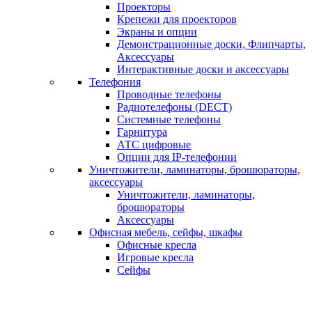
Проекторы
Крепежи для проекторов
Экраны и опции
Демонстрационные доски, Флипчарты,
Аксессуары
Интерактивные доски и аксессуары
Телефония
Проводные телефоны
Радиотелефоны (DECT)
Системные телефоны
Гарнитура
АТС цифровые
Опции для IP-телефонии
Уничтожители, ламинаторы, брошюраторы,
аксессуары
Уничтожители, ламинаторы,
брошюраторы
Аксессуары
Офисная мебель, сейфы, шкафы
Офисные кресла
Игровые кресла
Сейфы