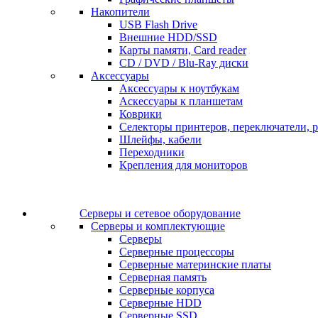
Накопители
USB Flash Drive
Внешние HDD/SSD
Карты памяти, Card reader
CD / DVD / Blu-Ray диски
Аксессуары
Аксессуары к ноутбукам
Аскессуары к планшетам
Коврики
Селекторы принтеров, переключатели, р
Шлейфы, кабели
Переходники
Крепления для мониторов
Серверы и сетевое оборудование
Серверы и комплектующие
Серверы
Серверные процессоры
Серверные материнские платы
Серверная память
Серверные корпуса
Серверные HDD
Серверные SSD