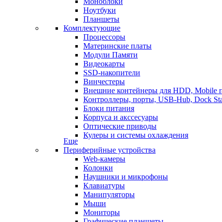
Моноблоки
Ноутбуки
Планшеты
Комплектующие
Процессоры
Материнские платы
Модули Памяти
Видеокарты
SSD-накопители
Винчестеры
Внешние контейнеры для HDD, Mobile r
Контроллеры, порты, USB-Hub, Dock Sta
Блоки питания
Корпуса и акссесуары
Оптические приводы
Кулеры и системы охлаждения
Еще
Периферийные устройства
Web-камеры
Колонки
Наушники и микрофоны
Клавиатуры
Манипуляторы
Мыши
Мониторы
Графические планшеты