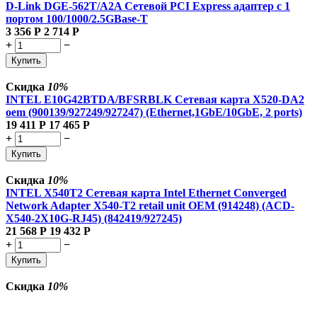
D-Link DGE-562T/A2A Сетевой PCI Express адаптер с 1
портом 100/1000/2.5GBase-T
3 356
Р
2 714
Р
+
−
Купить
Скидка
10%
INTEL E10G42BTDA/BFSRBLK Сетевая карта X520-DA2
oem (900139/927249/927247) (Ethernet,1GbE/10GbE, 2 ports)
19 411
Р
17 465
Р
+
−
Купить
Скидка
10%
INTEL X540T2 Сетевая карта Intel Ethernet Converged
Network Adapter X540-T2 retail unit OEM (914248) (ACD-
X540-2X10G-RJ45) (842419/927245)
21 568
Р
19 432
Р
+
−
Купить
Скидка
10%