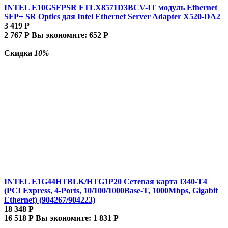
INTEL E10GSFPSR FTLX8571D3BCV-IT модуль Ethernet
SFP+ SR Optics для Intel Ethernet Server Adapter X520-DA2
3 419
Р
2 767
Р
Вы экономите:
652
Р
Скидка
10%
INTEL E1G44HTBLK/HTG1P20 Сетевая карта I340-T4
(PCI Express, 4-Ports, 10/100/1000Base-T, 1000Mbps, Gigabit
Ethernet) (904267/904223)
18 348
Р
16 518
Р
Вы экономите:
1 831
Р