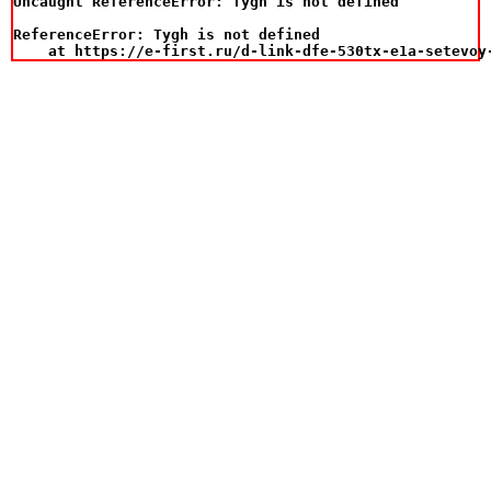
Uncaught ReferenceError: Tygh is not defined

ReferenceError: Tygh is not defined

    at https://e-first.ru/d-link-dfe-530tx-e1a-setevoy