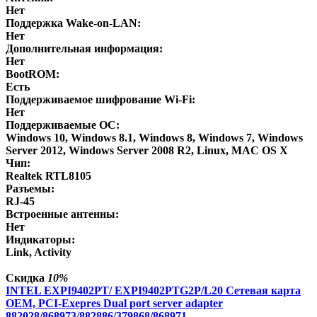
Нет
Поддержка Wake-on-LAN:
Нет
Дополнительная информация:
Нет
BootROM:
Есть
Поддерживаемое шифрование Wi-Fi:
Нет
Поддерживаемые ОС:
Windows 10, Windows 8.1, Windows 8, Windows 7, Windows
Server 2012, Windows Server 2008 R2, Linux, MAC OS X
Чип:
Realtek RTL8105
Разъемы:
RJ-45
Встроенные антенны:
Нет
Индикаторы:
Link, Activity
Скидка
10%
INTEL EXPI9402PT/ EXPI9402PTG2P/L20 Сетевая карта
OEM, PCI-Exepres Dual port server adapter
882028/868973/882886/379868/868971