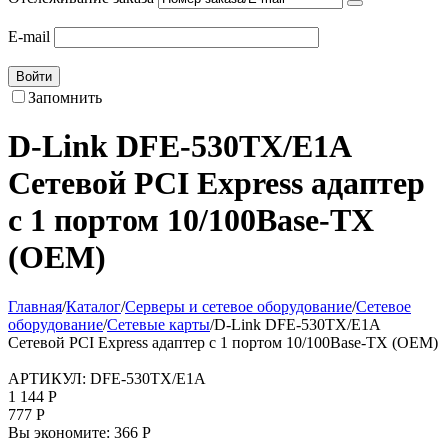
E-mail
Войти
Запомнить
D-Link DFE-530TX/E1A
Сетевой PCI Express адаптер
с 1 портом 10/100Base-TX
(OEM)
Главная
/
Каталог
/
Серверы и сетевое оборудование
/
Сетевое
оборудование
/
Сетевые карты
/
D-Link DFE-530TX/E1A
Сетевой PCI Express адаптер с 1 портом 10/100Base-TX (OEM)
АРТИКУЛ:
DFE-530TX/E1A
1 144
Р
777
Р
Вы экономите:
366
Р