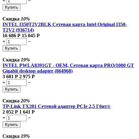
+
−
Купить
Скидка
10%
INTEL I350T2V2BLK Сетевая карта Intel Original I350-
T2V2 (936714)
16 686
Р
15 045
Р
+
−
Купить
Скидка
19%
INTEL PWLA8391GT - OEM, Сетевая карта PRO/1000 GT
Gigabit desktop adapter (864968)
3 681
Р
2 975
Р
+
−
Купить
Скидка
20%
TP-Link TX201 Сетевой адаптер PCIe 2,5 Гбит/с
2 052
Р
1 641
Р
+
−
Купить
Скидка
19%