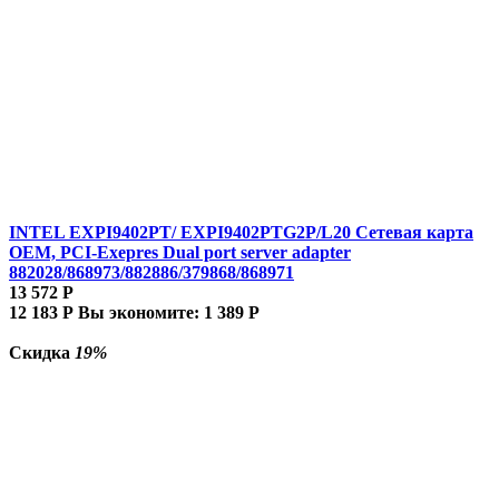
INTEL EXPI9402PT/ EXPI9402PTG2P/L20 Сетевая карта
OEM, PCI-Exepres Dual port server adapter
882028/868973/882886/379868/868971
13 572
Р
12 183
Р
Вы экономите:
1 389
Р
Скидка
19%