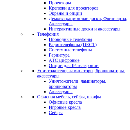
Проекторы
Крепежи для проекторов
Экраны и опции
Демонстрационные доски, Флипчарты,
Аксессуары
Интерактивные доски и аксессуары
Телефония
Проводные телефоны
Радиотелефоны (DECT)
Системные телефоны
Гарнитура
АТС цифровые
Опции для IP-телефонии
Уничтожители, ламинаторы, брошюраторы,
аксессуары
Уничтожители, ламинаторы,
брошюраторы
Аксессуары
Офисная мебель, сейфы, шкафы
Офисные кресла
Игровые кресла
Сейфы