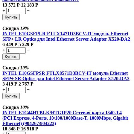
13 572
Р
12 183
Р
+
−
Купить
Скидка
19%
INTEL E10GSFPLR FTLX1471D3BCV-IT модуль Ethernet
SFP+ LR Optics для Intel Ethernet Server Adapter X520-DA2
6 449
Р
5 229
Р
+
−
Купить
Скидка
19%
INTEL E10GSFPSR FTLX8571D3BCV-IT модуль Ethernet
SFP+ SR Optics для Intel Ethernet Server Adapter X520-DA2
3 419
Р
2 767
Р
+
−
Купить
Скидка
10%
INTEL E1G44HTBLK/HTG1P20 Сетевая карта I340-T4
(PCI Express, 4-Ports, 10/100/1000Base-T, 1000Mbps, Gigabit
Ethernet) (904267/904223)
18 348
Р
16 518
Р