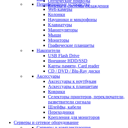
Оптические приводы
Периферийные устройства
Кулеры и системы охлаждения
Web-камеры
Колонки
Наушники и микрофоны
Клавиатуры
Манипуляторы
Мыши
Мониторы
Графические планшеты
Накопители
USB Flash Drive
Внешние HDD/SSD
Карты памяти, Card reader
CD / DVD / Blu-Ray диски
Аксессуары
Аксессуары к ноутбукам
Аскессуары к планшетам
Коврики
Селекторы принтеров, переключатели,
разветвители сигнала
Шлейфы, кабели
Переходники
Крепления для мониторов
Серверы и сетевое оборудование
Серверы и комплектующие