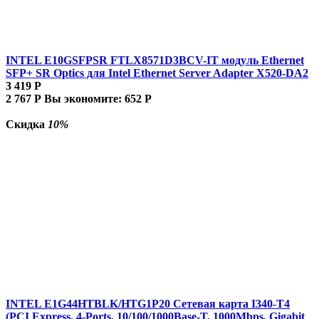
INTEL E10GSFPSR FTLX8571D3BCV-IT модуль Ethernet
SFP+ SR Optics для Intel Ethernet Server Adapter X520-DA2
3 419
Р
2 767
Р
Вы экономите:
652
Р
Скидка
10%
INTEL E1G44HTBLK/HTG1P20 Сетевая карта I340-T4
(PCI Express, 4-Ports, 10/100/1000Base-T, 1000Mbps, Gigabit