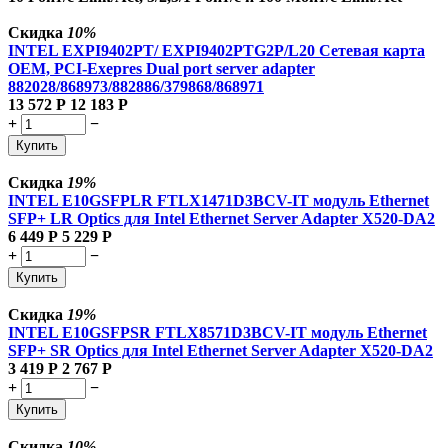
Скидка
10%
INTEL EXPI9402PT/ EXPI9402PTG2P/L20 Сетевая карта
OEM, PCI-Exepres Dual port server adapter
882028/868973/882886/379868/868971
13 572
Р
12 183
Р
+
−
Купить
Скидка
19%
INTEL E10GSFPLR FTLX1471D3BCV-IT модуль Ethernet
SFP+ LR Optics для Intel Ethernet Server Adapter X520-DA2
6 449
Р
5 229
Р
+
−
Купить
Скидка
19%
INTEL E10GSFPSR FTLX8571D3BCV-IT модуль Ethernet
SFP+ SR Optics для Intel Ethernet Server Adapter X520-DA2
3 419
Р
2 767
Р
+
−
Купить
Скидка
10%