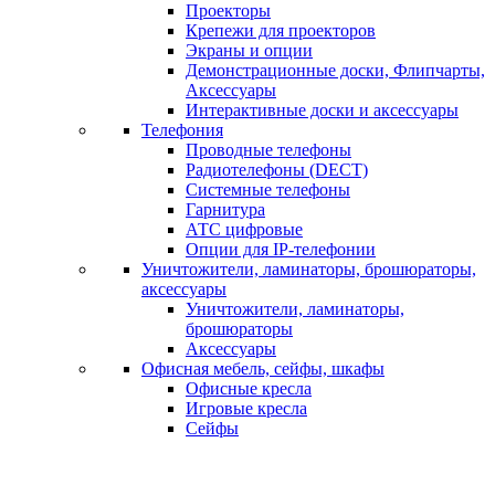
Проекторы
Крепежи для проекторов
Экраны и опции
Демонстрационные доски, Флипчарты,
Аксессуары
Интерактивные доски и аксессуары
Телефония
Проводные телефоны
Радиотелефоны (DECT)
Системные телефоны
Гарнитура
АТС цифровые
Опции для IP-телефонии
Уничтожители, ламинаторы, брошюраторы,
аксессуары
Уничтожители, ламинаторы,
брошюраторы
Аксессуары
Офисная мебель, сейфы, шкафы
Офисные кресла
Игровые кресла
Сейфы