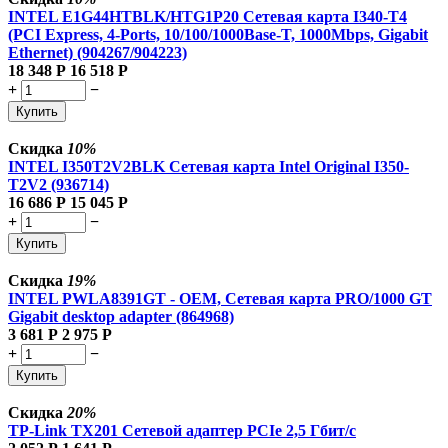
INTEL E1G44HTBLK/HTG1P20 Сетевая карта I340-T4
(PCI Express, 4-Ports, 10/100/1000Base-T, 1000Mbps, Gigabit
Ethernet) (904267/904223)
18 348
Р
16 518
Р
+
−
Купить
Скидка
10%
INTEL I350T2V2BLK Сетевая карта Intel Original I350-
T2V2 (936714)
16 686
Р
15 045
Р
+
−
Купить
Скидка
19%
INTEL PWLA8391GT - OEM, Сетевая карта PRO/1000 GT
Gigabit desktop adapter (864968)
3 681
Р
2 975
Р
+
−
Купить
Скидка
20%
TP-Link TX201 Сетевой адаптер PCIe 2,5 Гбит/с