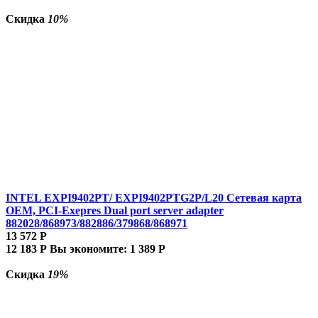
Скидка
10%
INTEL EXPI9402PT/ EXPI9402PTG2P/L20 Сетевая карта
OEM, PCI-Exepres Dual port server adapter
882028/868973/882886/379868/868971
13 572
Р
12 183
Р
Вы экономите:
1 389
Р
Скидка
19%