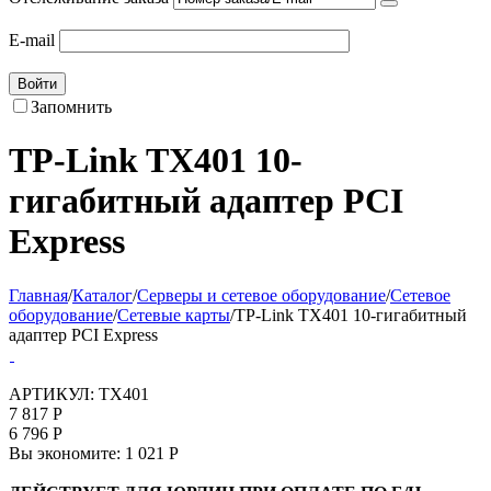
E-mail
Войти
Запомнить
TP-Link TX401 10-
гигабитный адаптер PCI
Express
Главная
/
Каталог
/
Серверы и сетевое оборудование
/
Сетевое
оборудование
/
Сетевые карты
/
TP-Link TX401 10-гигабитный
адаптер PCI Express
АРТИКУЛ:
TX401
7 817
Р
6 796
Р
Вы экономите:
1 021
Р