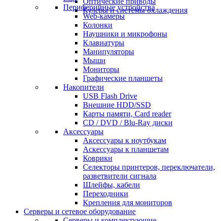
Оптические приводы
Периферийные устройства
Кулеры и системы охлаждения
Web-камеры
Колонки
Наушники и микрофоны
Клавиатуры
Манипуляторы
Мыши
Мониторы
Графические планшеты
Накопители
USB Flash Drive
Внешние HDD/SSD
Карты памяти, Card reader
CD / DVD / Blu-Ray диски
Аксессуары
Аксессуары к ноутбукам
Аскессуары к планшетам
Коврики
Селекторы принтеров, переключатели,
разветвители сигнала
Шлейфы, кабели
Переходники
Крепления для мониторов
Серверы и сетевое оборудование
Серверы и комплектующие