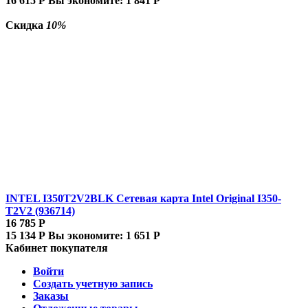
16 615
Р
Вы экономите:
1 841
Р
Скидка
10%
INTEL I350T2V2BLK Сетевая карта Intel Original I350-
T2V2 (936714)
16 785
Р
15 134
Р
Вы экономите:
1 651
Р
Кабинет покупателя
Войти
Создать учетную запись
Заказы