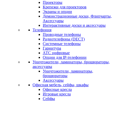
Проекторы
Крепежи для проекторов
Экраны и опции
Демонстрационные доски, Флипчарты,
Аксессуары
Интерактивные доски и аксессуары
Телефония
Проводные телефоны
Радиотелефоны (DECT)
Системные телефоны
Гарнитура
АТС цифровые
Опции для IP-телефонии
Уничтожители, ламинаторы, брошюраторы,
аксессуары
Уничтожители, ламинаторы,
брошюраторы
Аксессуары
Офисная мебель, сейфы, шкафы
Офисные кресла
Игровые кресла
Сейфы