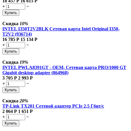
18 457
Р
16 615
Р
+
−
Купить
Скидка
10%
INTEL I350T2V2BLK Сетевая карта Intel Original I350-
T2V2 (936714)
16 785
Р
15 134
Р
+
−
Купить
Скидка
19%
INTEL PWLA8391GT - OEM, Сетевая карта PRO/1000 GT
Gigabit desktop adapter (864968)
3 705
Р
2 993
Р
+
−
Купить
Скидка
20%
TP-Link TX201 Сетевой адаптер PCIe 2,5 Гбит/с
2 064
Р
1 651
Р
+
−
Купить