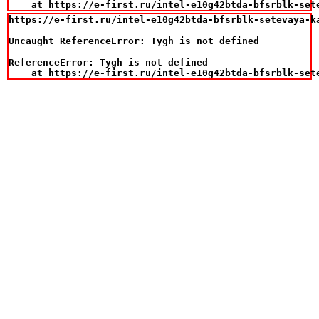
    at https://e-first.ru/intel-e10g42btda-bfsrblk-set
https://e-first.ru/intel-e10g42btda-bfsrblk-setevaya-k
Uncaught ReferenceError: Tygh is not defined

ReferenceError: Tygh is not defined

    at https://e-first.ru/intel-e10g42btda-bfsrblk-set