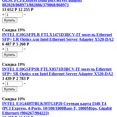
OEM, PCI-Exepres Dual port server adapter
882028/868973/882886/379868/868971
13 652
Р
12 255
Р
+
−
Купить
Скидка
19%
INTEL E10GSFPLR FTLX1471D3BCV-IT модуль Ethernet
SFP+ LR Optics для Intel Ethernet Server Adapter X520-DA2
6 487
Р
5 260
Р
+
−
Купить
Скидка
19%
INTEL E10GSFPSR FTLX8571D3BCV-IT модуль Ethernet
SFP+ SR Optics для Intel Ethernet Server Adapter X520-DA2
3 439
Р
2 783
Р
+
−
Купить
Скидка
10%
INTEL E1G44HTBLK/HTG1P20 Сетевая карта I340-T4
(PCI Express, 4-Ports, 10/100/1000Base-T, 1000Mbps, Gigabit
Ethernet) (904267/904223)