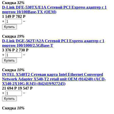
Скидка
32%
D-Link DFE-530TX/E1A Сетевой PCI Express адаптер с 1
портом 10/100Base-TX (OEM)
1 149
Р
782
Р
+
−
Купить
Скидка
19%
D-Link DGE-562T/A2A Сетевой PCI Express адаптер с 1
портом 100/1000/2.5GBase-T
3 376
Р
2 730
Р
+
−
Купить
Скидка
10%
INTEL X540T2 Сетевая карта Intel Ethernet Converged
Network Adapter X540-T2 retail unit OEM (914248) (ACD-
X540-2X10G-RJ45) (842419/927245)
21 694
Р
19 547
Р
+
−
Купить
Скидка
10%