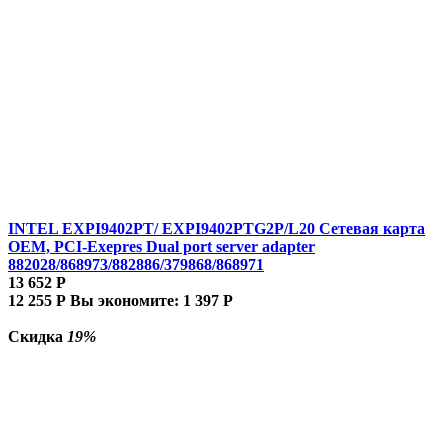
INTEL EXPI9402PT/ EXPI9402PTG2P/L20 Сетевая карта
OEM, PCI-Exepres Dual port server adapter
882028/868973/882886/379868/868971
13 652
Р
12 255
Р
Вы экономите:
1 397
Р
Скидка
19%