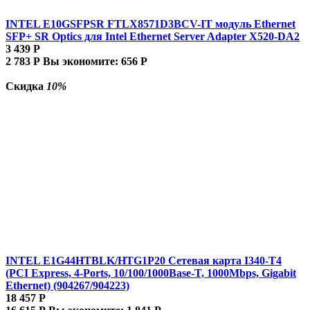
INTEL E10GSFPSR FTLX8571D3BCV-IT модуль Ethernet
SFP+ SR Optics для Intel Ethernet Server Adapter X520-DA2
3 439
Р
2 783
Р
Вы экономите:
656
Р
Скидка
10%
INTEL E1G44HTBLK/HTG1P20 Сетевая карта I340-T4
(PCI Express, 4-Ports, 10/100/1000Base-T, 1000Mbps, Gigabit
Ethernet) (904267/904223)
18 457
Р