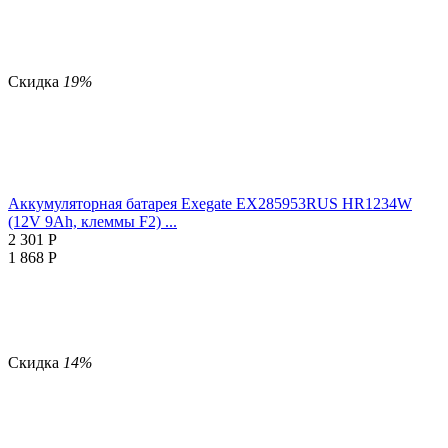
Скидка
19%
Аккумуляторная батарея Exegate EX285953RUS HR1234W
(12V 9Ah, клеммы F2) ...
2 301
Р
1 868
Р
Скидка
14%