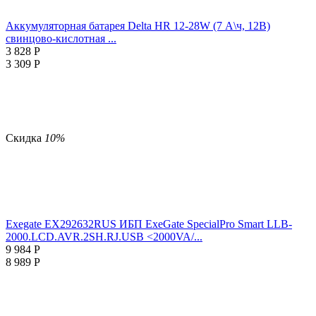
Аккумуляторная батарея Delta HR 12-28W (7 А\ч, 12В)
свинцово-кислотная ...
3 828
Р
3 309
Р
Скидка
10%
Exegate EX292632RUS ИБП ExeGate SpecialPro Smart LLB-
2000.LCD.AVR.2SH.RJ.USB <2000VA/...
9 984
Р
8 989
Р