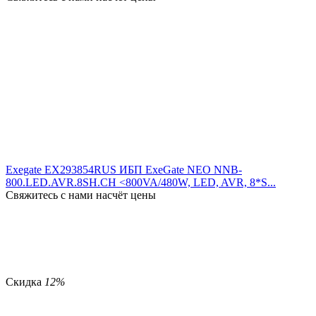
Exegate EX293854RUS ИБП ExeGate NEO NNB-
800.LED.AVR.8SH.CH <800VA/480W, LED, AVR, 8*S...
Свяжитесь с нами насчёт цены
Скидка
12%