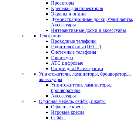
Проекторы
Крепежи для проекторов
Экраны и опции
Демонстрационные доски, Флипчарты,
Аксессуары
Интерактивные доски и аксессуары
Телефония
Проводные телефоны
Радиотелефоны (DECT)
Системные телефоны
Гарнитура
АТС цифровые
Опции для IP-телефонии
Уничтожители, ламинаторы, брошюраторы,
аксессуары
Уничтожители, ламинаторы,
брошюраторы
Аксессуары
Офисная мебель, сейфы, шкафы
Офисные кресла
Игровые кресла
Сейфы