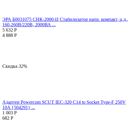
ЭРА Б0031075 СНК-2000-Ц Стабилизатор напр. компакт, ц.д.,
160-260В/220В, 2000ВА ...
5 632
Р
4 888
Р
Скидка
32%
Адаптер Powercom SCUT IEC-320 C14 to Socket Type-F 250V
10A {504291} ...
1 003
Р
682
Р