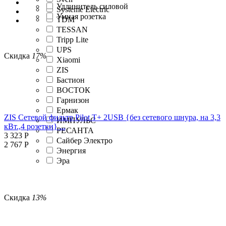
Удлинитель силовой
Systeme Electric
Умная розетка
TDM
TESSAN
Tripp Lite
UPS
Скидка
17%
Xiaomi
ZIS
Бастион
ВОСТОК
Гарнизон
Ермак
ZIS Сетевой фильтр Pilot T+ 2USB {без сетевого шнура, на 3,3
ИМПУЛЬС
кВт.,4 розетки} ...
РЕСАНТА
3 323
Р
Сайбер Электро
2 767
Р
Энергия
Эра
Скидка
13%