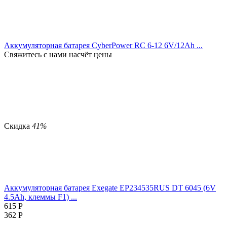
Аккумуляторная батарея CyberPower RC 6-12 6V/12Ah ...
Свяжитесь с нами насчёт цены
Скидка
41%
Аккумуляторная батарея Exegate EP234535RUS DT 6045 (6V
4.5Ah, клеммы F1) ...
615
Р
362
Р