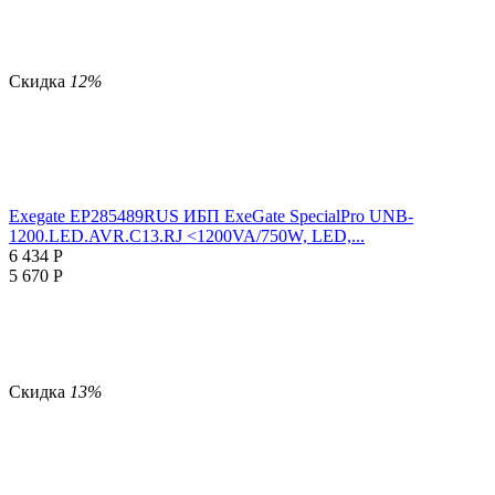
Скидка
12%
Exegate EP285489RUS ИБП ExeGate SpecialPro UNB-
1200.LED.AVR.C13.RJ <1200VA/750W, LED,...
6 434
Р
5 670
Р
Скидка
13%