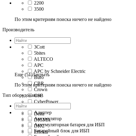
2200
3500
По этим критериям поиска ничего не найдено
Производитель
3Cott
5bites
ALTECO
APC
APC by Schneider Electric
Еще (51)
Закрыть
Buro
CBR
По этим критериям поиска ничего не найдено
Crown
Тип оборудования
CSB
CyberPower
Defender
Адаптер
Delta
Аккумулятор
DIGMA
Аккумуляторная батарея для ИБП
DKC
Батарейный блок для ИБП
Effekta