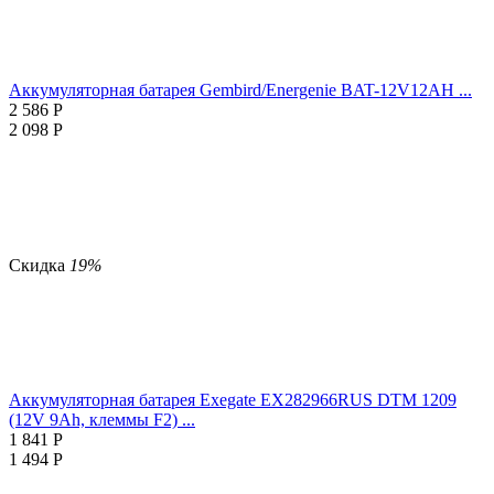
Аккумуляторная батарея Gembird/Energenie BAT-12V12AH ...
2 586
Р
2 098
Р
Скидка
19%
Аккумуляторная батарея Exegate EX282966RUS DTM 1209
(12V 9Ah, клеммы F2) ...
1 841
Р
1 494
Р