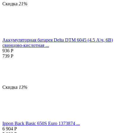
Скидка
21%
Аккумуляторная батарея Delta DTM 6045 (4.5 А\ч, 6В)
свинцово-кислотная ...
936
Р
739
Р
Скидка
13%
Ippon Back Basic 650S Euro 1373874 ...
6 904
Р