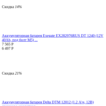
Скидка
14%
Аккумуляторная батарея Exegate EX282976RUS DT 1240 (12V
40Ah, под болт М5) ...
7 565
Р
6 497
Р
Скидка
21%
Аккумуляторная батарея Delta DTM 12012 (1.2 А\ч, 12В)