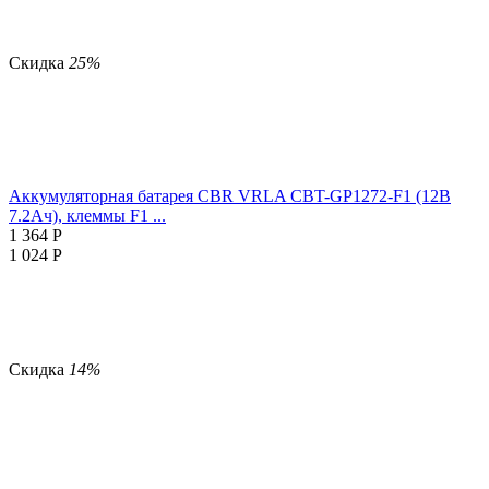
Скидка
25%
Аккумуляторная батарея CBR VRLA CBT-GP1272-F1 (12В
7.2Ач), клеммы F1 ...
1 364
Р
1 024
Р
Скидка
14%