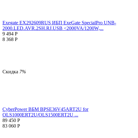
Exegate EX292609RUS ИБП ExeGate SpecialPro UNB-
2000.LED.AVR.2SH.RJ.USB <2000VA/1200W,...
9 494
Р
8 368
Р
Скидка
7%
CyberPower ВБМ BPSE36V45ART2U for
OLS1000ERT2U/OLS1500ERT2U ...
89 450
Р
83 060
Р