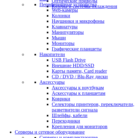
Оптические приводы
Периферийные устройства
Кулеры и системы охлаждения
Web-камеры
Колонки
Наушники и микрофоны
Клавиатуры
Манипуляторы
Мыши
Мониторы
Графические планшеты
Накопители
USB Flash Drive
Внешние HDD/SSD
Карты памяти, Card reader
CD / DVD / Blu-Ray диски
Аксессуары
Аксессуары к ноутбукам
Аскессуары к планшетам
Коврики
Селекторы принтеров, переключатели,
разветвители сигнала
Шлейфы, кабели
Переходники
Крепления для мониторов
Серверы и сетевое оборудование
Серверы и комплектующие