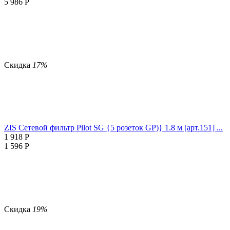
5 986
Р
Скидка
17%
ZIS Сетевой фильтр Pilot SG {5 розеток GP)} 1.8 м [арт.151] ...
1 918
Р
1 596
Р
Скидка
19%