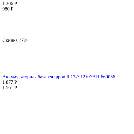
1 306
Р
980
Р
Скидка
17%
Аккумуляторная батарея Ippon IP12-7 12V/7AH 669056 ...
1 877
Р
1 561
Р