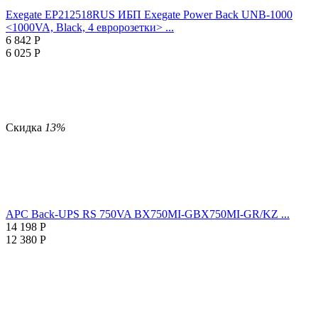
Exegate EP212518RUS ИБП Exegate Power Back UNB-1000
<1000VA, Black, 4 евророзетки> ...
6 842
Р
6 025
Р
Скидка
13%
APC Back-UPS RS 750VA BX750MI-GBX750MI-GR/KZ ...
14 198
Р
12 380
Р