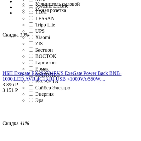
Удлинитель силовой
Systeme Electric
Умная розетка
TDM
TESSAN
Tripp Lite
UPS
Скидка
19%
Xiaomi
ZIS
Бастион
ВОСТОК
Гарнизон
Ермак
ИБП Exegate EX292784RUS ExeGate Power Back BNB-
ИМПУЛЬС
1000.LED.AVR.4C13.RJ.USB <1000VA/550W,...
РЕСАНТА
3 896
Р
Сайбер Электро
3 151
Р
Энергия
Эра
Скидка
41%