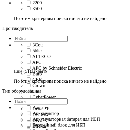
2200
3500
По этим критериям поиска ничего не найдено
Производитель
3Cott
5bites
ALTECO
APC
APC by Schneider Electric
Еще (51)
Закрыть
Buro
CBR
По этим критериям поиска ничего не найдено
Crown
Тип оборудования
CSB
CyberPower
Defender
Адаптер
Delta
Аккумулятор
DIGMA
Аккумуляторная батарея для ИБП
DKC
Батарейный блок для ИБП
Effekta