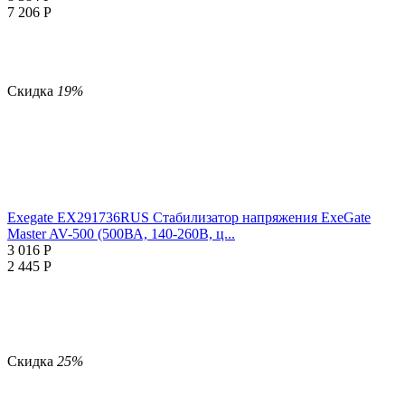
7 206
Р
Скидка
19%
Exegate EX291736RUS Стабилизатор напряжения ExeGate
Master AV-500 (500ВА, 140-260В, ц...
3 016
Р
2 445
Р
Скидка
25%