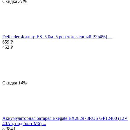
Скидка
31%
Defender Фильтр ES, 5.0м, 5 розеток, черный [99486] ...
659
Р
452
Р
Скидка
14%
Аккумуляторная батарея Exegate EX282978RUS GP12400 (12V
40Ah, под болт М6) ...
8 384
Р