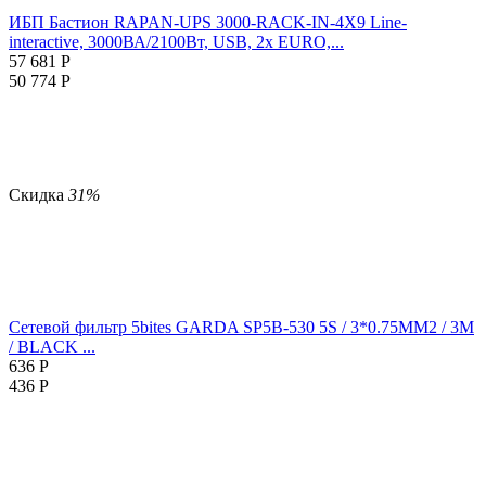
ИБП Бастион RAPAN-UPS 3000-RACK-IN-4X9 Line-
interactive, 3000ВА/2100Вт, USB, 2х EURO,...
57 681
Р
50 774
Р
Скидка
31%
Сетевой фильтр 5bites GARDA SP5B-530 5S / 3*0.75MM2 / 3M
/ BLACK ...
636
Р
436
Р