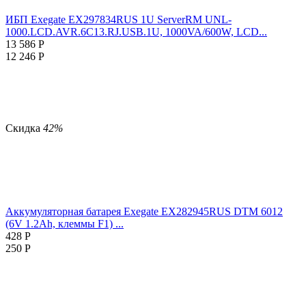
ИБП Exegate EX297834RUS 1U ServerRM UNL-
1000.LCD.AVR.6C13.RJ.USB.1U, 1000VA/600W, LCD...
13 586
Р
12 246
Р
Скидка
42%
Аккумуляторная батарея Exegate EX282945RUS DTM 6012
(6V 1.2Ah, клеммы F1) ...
428
Р
250
Р