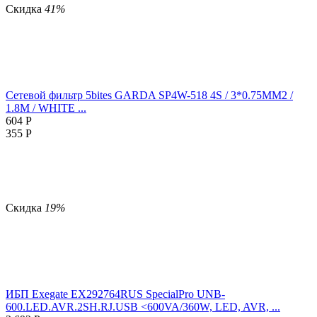
Скидка
41%
Сетевой фильтр 5bites GARDA SP4W-518 4S / 3*0.75MM2 /
1.8M / WHITE ...
604
Р
355
Р
Скидка
19%
ИБП Exegate EX292764RUS SpecialPro UNB-
600.LED.AVR.2SH.RJ.USB <600VA/360W, LED, AVR, ...