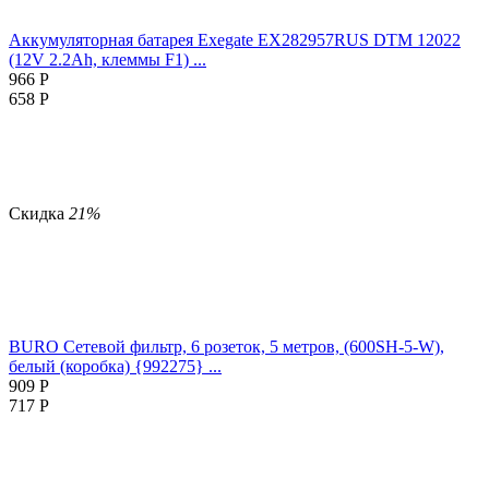
Аккумуляторная батарея Exegate EX282957RUS DTM 12022
(12V 2.2Ah, клеммы F1) ...
966
Р
658
Р
Скидка
21%
BURO Сетевой фильтр, 6 розеток, 5 метров, (600SH-5-W),
белый (коробка) {992275} ...
909
Р
717
Р