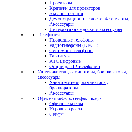
Проекторы
Крепежи для проекторов
Экраны и опции
Демонстрационные доски, Флипчарты,
Аксессуары
Интерактивные доски и аксессуары
Телефония
Проводные телефоны
Радиотелефоны (DECT)
Системные телефоны
Гарнитура
АТС цифровые
Опции для IP-телефонии
Уничтожители, ламинаторы, брошюраторы,
аксессуары
Уничтожители, ламинаторы,
брошюраторы
Аксессуары
Офисная мебель, сейфы, шкафы
Офисные кресла
Игровые кресла
Сейфы