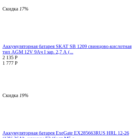
Скидка
17%
Аккумуляторная батарея SKAT SB 1209 свинцово-кислотная
тип AGM 12V 9Ач I зар. 2,7 А (...
2 135
Р
1 777
Р
Скидка
19%
Аккумуляторная батарея ExeGate EX285663RUS HRL 12-26