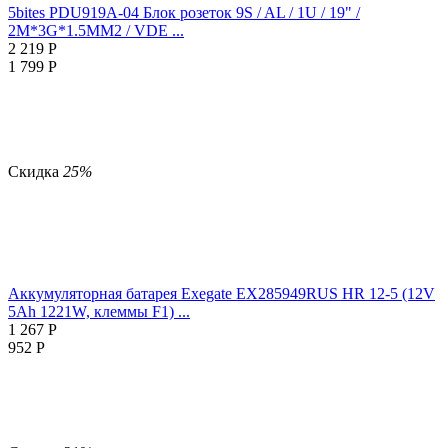
5bites PDU919A-04 Блок розеток 9S / AL / 1U / 19" /
2M*3G*1.5MM2 / VDE ...
2 219
Р
1 799
Р
Скидка
25%
Аккумуляторная батарея Exegate EX285949RUS HR 12-5 (12V
5Ah 1221W, клеммы F1) ...
1 267
Р
952
Р