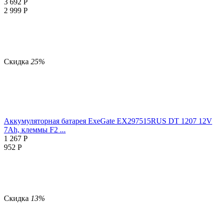
3 692
Р
2 999
Р
Скидка
25%
Аккумуляторная батарея ExeGate EX297515RUS DT 1207 12V
7Ah, клеммы F2 ...
1 267
Р
952
Р
Скидка
13%