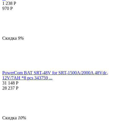
1 238
Р
970
Р
Скидка
9%
PowerCom BAT SRT-48V for SRT-1500A/2000A 48Vdc,
12V/7AH *8 pcs 343759 ...
31 148
Р
28 237
Р
Скидка
10%