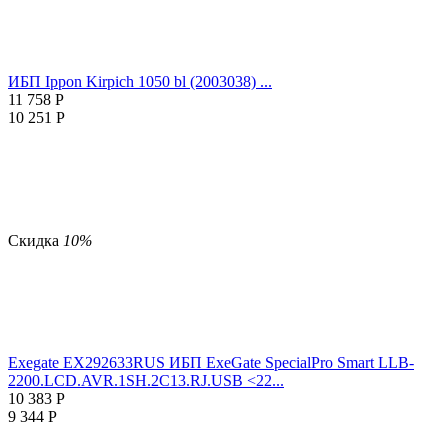
ИБП Ippon Kirpich 1050 bl (2003038) ...
11 758
Р
10 251
Р
Скидка
10%
Exegate EX292633RUS ИБП ExeGate SpecialPro Smart LLB-
2200.LCD.AVR.1SH.2C13.RJ.USB <22...
10 383
Р
9 344
Р