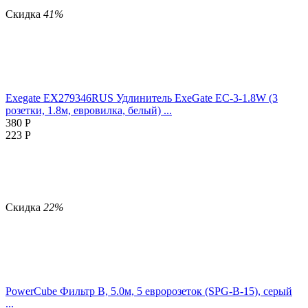
Скидка
41%
Exegate EX279346RUS Удлинитель ExeGate EC-3-1.8W (3
розетки, 1.8м, евровилка, белый) ...
380
Р
223
Р
Скидка
22%
PowerCube Фильтр B, 5.0м, 5 евророзеток (SPG-B-15), серый
...