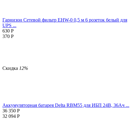
Гарнизон Сетевой фильтр EHW-0 0,5 м 6 розеток белый для
UPS ...
630
Р
370
Р
Скидка
12%
Аккумуляторная батарея Delta RBM55 для ИБП 24В, 36Ач ...
36 350
Р
32 094
Р