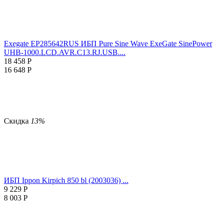
Exegate EP285642RUS ИБП Pure Sine Wave ExeGate SinePower
UHB-1000.LCD.AVR.C13.RJ.USB....
18 458
Р
16 648
Р
Скидка
13%
ИБП Ippon Kirpich 850 bl (2003036) ...
9 229
Р
8 003
Р