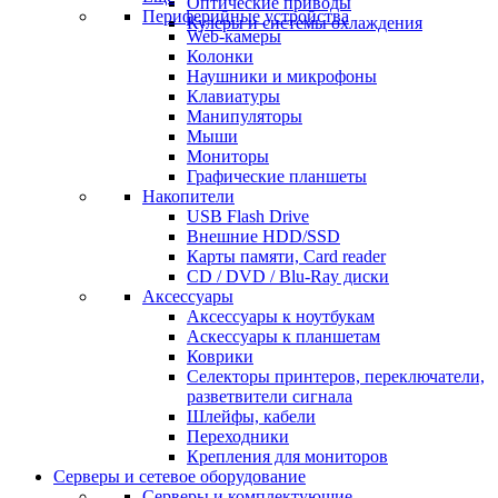
Оптические приводы
Периферийные устройства
Кулеры и системы охлаждения
Web-камеры
Колонки
Наушники и микрофоны
Клавиатуры
Манипуляторы
Мыши
Мониторы
Графические планшеты
Накопители
USB Flash Drive
Внешние HDD/SSD
Карты памяти, Card reader
CD / DVD / Blu-Ray диски
Аксессуары
Аксессуары к ноутбукам
Аскессуары к планшетам
Коврики
Селекторы принтеров, переключатели,
разветвители сигнала
Шлейфы, кабели
Переходники
Крепления для мониторов
Серверы и сетевое оборудование
Серверы и комплектующие