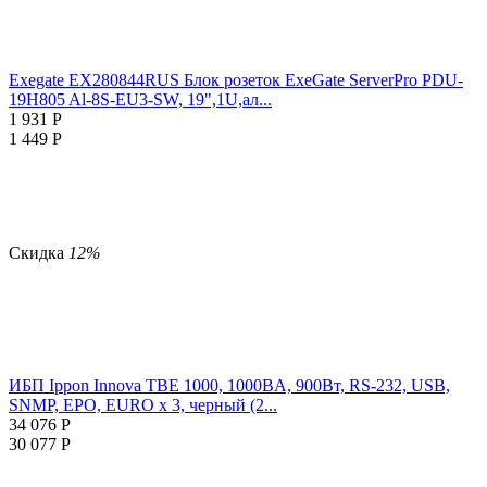
Exegate EX280844RUS Блок розеток ExeGate ServerPro PDU-
19H805 Al-8S-EU3-SW, 19",1U,ал...
1 931
Р
1 449
Р
Скидка
12%
ИБП Ippon Innova TBE 1000, 1000ВA, 900Вт, RS-232, USB,
SNMP, EPO, EURO х 3, черный (2...
34 076
Р
30 077
Р