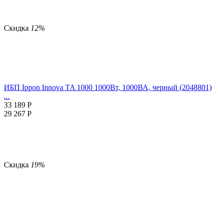
Скидка
12%
ИБП Ippon Innova TA 1000 1000Вт, 1000ВА, черный (2048801)
...
33 189
Р
29 267
Р
Скидка
19%