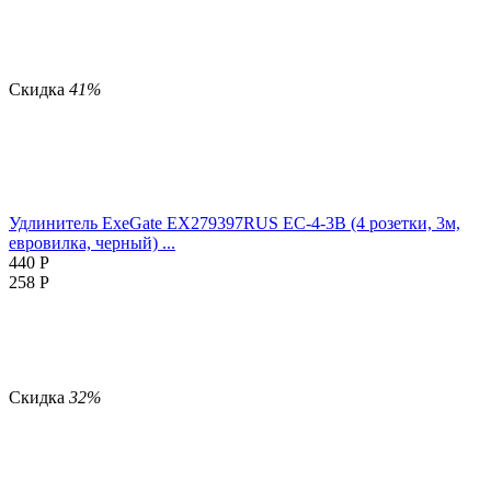
Скидка
41%
Удлинитель ExeGate EX279397RUS EC-4-3B (4 розетки, 3м,
евровилка, черный) ...
440
Р
258
Р
Скидка
32%