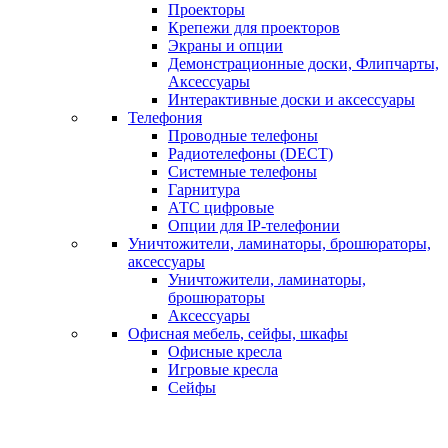
Проекторы
Крепежи для проекторов
Экраны и опции
Демонстрационные доски, Флипчарты,
Аксессуары
Интерактивные доски и аксессуары
Телефония
Проводные телефоны
Радиотелефоны (DECT)
Системные телефоны
Гарнитура
АТС цифровые
Опции для IP-телефонии
Уничтожители, ламинаторы, брошюраторы,
аксессуары
Уничтожители, ламинаторы,
брошюраторы
Аксессуары
Офисная мебель, сейфы, шкафы
Офисные кресла
Игровые кресла
Сейфы