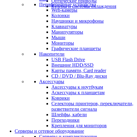
Оптические приводы
Периферийные устройства
Кулеры и системы охлаждения
Web-камеры
Колонки
Наушники и микрофоны
Клавиатуры
Манипуляторы
Мыши
Мониторы
Графические планшеты
Накопители
USB Flash Drive
Внешние HDD/SSD
Карты памяти, Card reader
CD / DVD / Blu-Ray диски
Аксессуары
Аксессуары к ноутбукам
Аскессуары к планшетам
Коврики
Селекторы принтеров, переключатели,
разветвители сигнала
Шлейфы, кабели
Переходники
Крепления для мониторов
Серверы и сетевое оборудование
Серверы и комплектующие