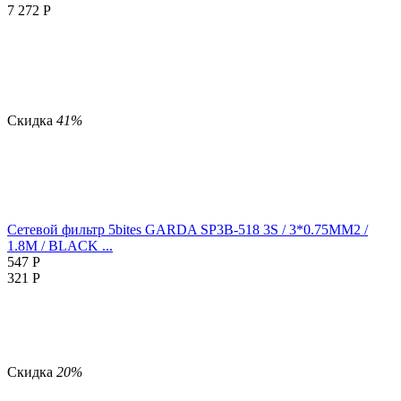
7 272
Р
Скидка
41%
Сетевой фильтр 5bites GARDA SP3B-518 3S / 3*0.75MM2 /
1.8M / BLACK ...
547
Р
321
Р
Скидка
20%