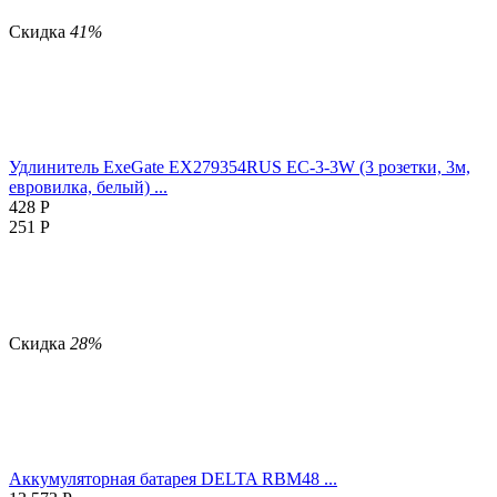
Скидка
41%
Удлинитель ExeGate EX279354RUS EC-3-3W (3 розетки, 3м,
евровилка, белый) ...
428
Р
251
Р
Скидка
28%
Аккумуляторная батарея DELTA RBM48 ...