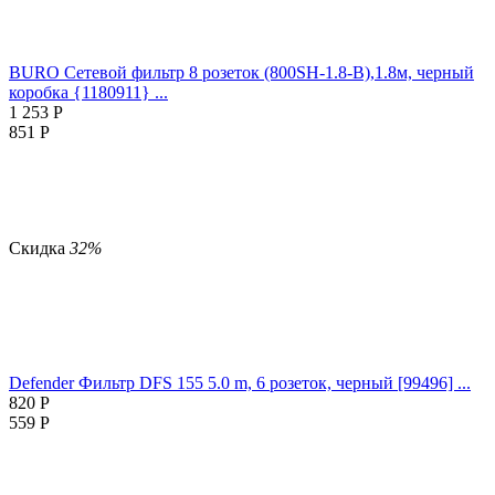
BURO Сетевой фильтр 8 розеток (800SH-1.8-B),1.8м, черный
коробка {1180911} ...
1 253
Р
851
Р
Скидка
32%
Defender Фильтр DFS 155 5.0 m, 6 розеток, черный [99496] ...
820
Р
559
Р