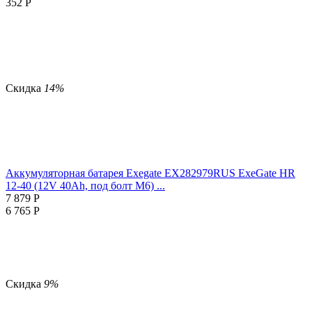
352
Р
Скидка
14%
Аккумуляторная батарея Exegate EX282979RUS ExeGate HR
12-40 (12V 40Ah, под болт М6) ...
7 879
Р
6 765
Р
Скидка
9%