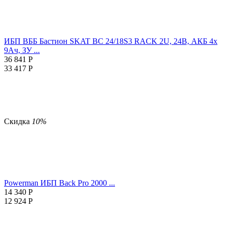
ИБП ВББ Бастион SKAT BC 24/18S3 RACK 2U, 24В, АКБ 4х
9Ач, ЗУ ...
36 841
Р
33 417
Р
Скидка
10%
Powerman ИБП Back Pro 2000 ...
14 340
Р
12 924
Р