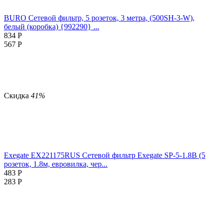
BURO Сетевой фильтр, 5 розеток, 3 метра, (500SH-3-W),
белый (коробка) {992290} ...
834
Р
567
Р
Скидка
41%
Exegate EX221175RUS Сетевой фильтр Exegate SP-5-1.8B (5
розеток, 1.8м, евровилка, чер...
483
Р
283
Р