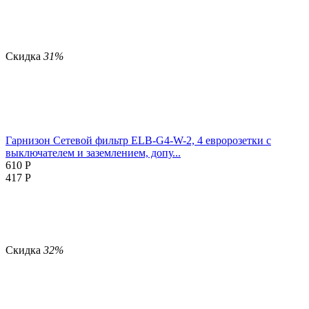
Скидка
31%
Гарнизон Сетевой фильтр ELB-G4-W-2, 4 евророзетки с
выключателем и заземлением, допу...
610
Р
417
Р
Скидка
32%