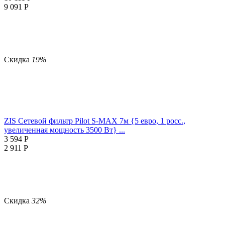
9 091
Р
Скидка
19%
ZIS Сетевой фильтр Pilot S-MAX 7м {5 евро, 1 росс.,
увеличенная мощность 3500 Вт} ...
3 594
Р
2 911
Р
Скидка
32%