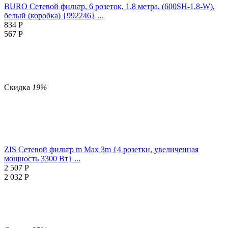
BURO Сетевой фильтр, 6 розеток, 1.8 метра, (600SH-1.8-W),
белый (коробка) {992246} ...
834
Р
567
Р
Скидка
19%
ZIS Сетевой фильтр m Max 3m {4 розетки, увеличенная
мощность 3300 Вт} ...
2 507
Р
2 032
Р