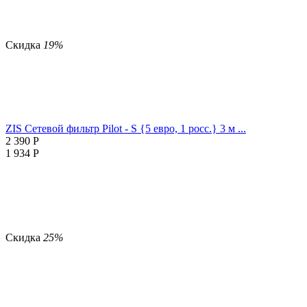
Скидка
19%
ZIS Сетевой фильтр Pilot - S {5 евро, 1 росс.} 3 м ...
2 390
Р
1 934
Р
Скидка
25%