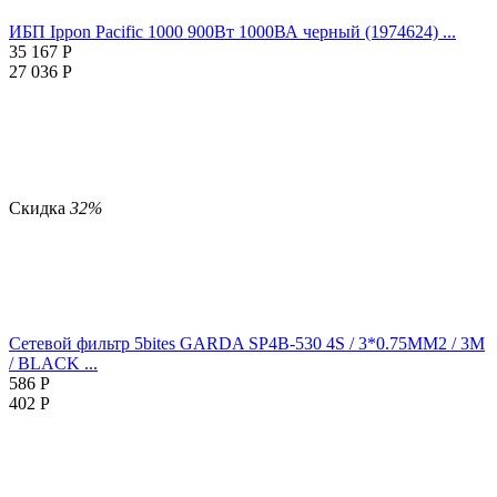
ИБП Ippon Pacific 1000 900Вт 1000ВА черный (1974624) ...
35 167
Р
27 036
Р
Скидка
32%
Сетевой фильтр 5bites GARDA SP4B-530 4S / 3*0.75MM2 / 3M
/ BLACK ...
586
Р
402
Р