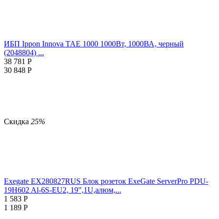
ИБП Ippon Innova TAE 1000 1000Вт, 1000ВА, черный
(2048804) ...
38 781
Р
30 848
Р
Скидка
25%
Exegate EX280827RUS Блок розеток ExeGate ServerPro PDU-
19H602 Al-6S-EU2, 19",1U,алюм,...
1 583
Р
1 189
Р