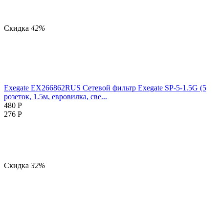
Скидка
42%
Exegate EX266862RUS Сетевой фильтр Exegate SP-5-1.5G (5
розеток, 1.5м, евровилка, све...
480
Р
276
Р
Скидка
32%