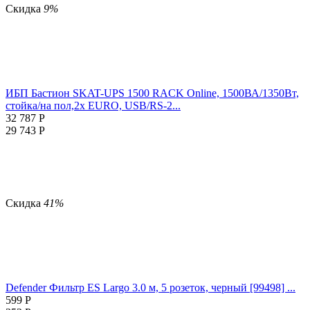
Скидка
9%
ИБП Бастион SKAT-UPS 1500 RACK Online, 1500ВА/1350Вт,
стойка/на пол,2x EURO, USB/RS-2...
32 787
Р
29 743
Р
Скидка
41%
Defender Фильтр ES Largo 3.0 м, 5 розеток, черный [99498] ...
599
Р