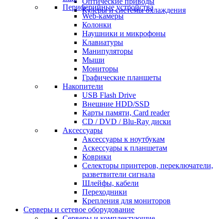
Оптические приводы
Периферийные устройства
Кулеры и системы охлаждения
Web-камеры
Колонки
Наушники и микрофоны
Клавиатуры
Манипуляторы
Мыши
Мониторы
Графические планшеты
Накопители
USB Flash Drive
Внешние HDD/SSD
Карты памяти, Card reader
CD / DVD / Blu-Ray диски
Аксессуары
Аксессуары к ноутбукам
Аскессуары к планшетам
Коврики
Селекторы принтеров, переключатели,
разветвители сигнала
Шлейфы, кабели
Переходники
Крепления для мониторов
Серверы и сетевое оборудование
Серверы и комплектующие