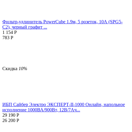
Фильтр-удлинитель PowerCube 1.9м, 5 розеток, 10А (SPG5-
С2), черный графит ...
1 154
Р
783
Р
Скидка
10%
ИБП Сайбер Электро ЭКСПЕРТ-II-1000 Онлайн, напольное
исполнение 1000ВА/900Вт, 12В/7Ач...
29 190
Р
26 200
Р