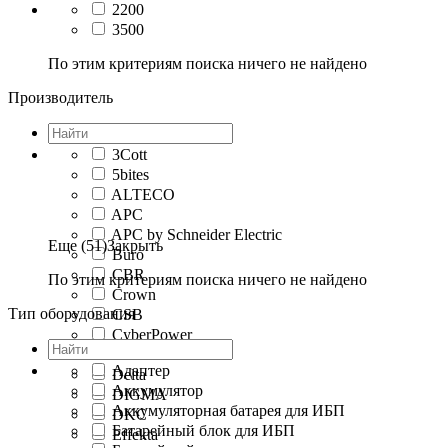
2200
3500
По этим критериям поиска ничего не найдено
Производитель
3Cott
5bites
ALTECO
APC
APC by Schneider Electric
Еще (51)
Закрыть
Buro
CBR
По этим критериям поиска ничего не найдено
Crown
Тип оборудования
CSB
CyberPower
Defender
Адаптер
Delta
Аккумулятор
DIGMA
Аккумуляторная батарея для ИБП
DKC
Батарейный блок для ИБП
Effekta