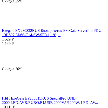
Скидка
25%
Exegate EX280832RUS Блок розеток ExeGate ServerPro PDU-
19H607 Al-6S-C14-SW-SPD1, 19",...
1 529
Р
1 149
Р
Скидка
10%
ИБП ExeGate EP285515RUS SpecialPro UNB-
2000.LED.AVR.EURO.RJ.USB 2000VA/1200W, LED, AV...
10 111
Р