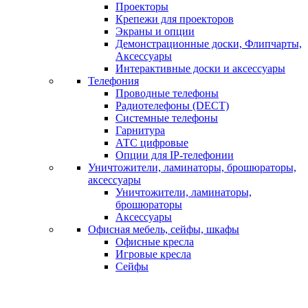
Проекторы
Крепежи для проекторов
Экраны и опции
Демонстрационные доски, Флипчарты,
Аксессуары
Интерактивные доски и аксессуары
Телефония
Проводные телефоны
Радиотелефоны (DECT)
Системные телефоны
Гарнитура
АТС цифровые
Опции для IP-телефонии
Уничтожители, ламинаторы, брошюраторы,
аксессуары
Уничтожители, ламинаторы,
брошюраторы
Аксессуары
Офисная мебель, сейфы, шкафы
Офисные кресла
Игровые кресла
Сейфы