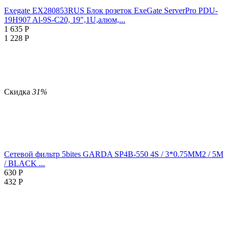
Exegate EX280853RUS Блок розеток ExeGate ServerPro PDU-
19H907 Al-9S-C20, 19",1U,алюм,...
1 635
Р
1 228
Р
Скидка
31%
Сетевой фильтр 5bites GARDA SP4B-550 4S / 3*0.75MM2 / 5M
/ BLACK ...
630
Р
432
Р