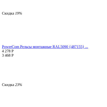
Скидка
19%
PowerCom Рельсы монтажные RAL5090 {487155} ...
4 278
Р
3 468
Р
Скидка
23%