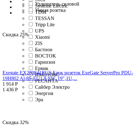
Удлинитель силовой
Systeme Electric
Умная розетка
TDM
TESSAN
Tripp Lite
UPS
Скидка
25%
Xiaomi
ZIS
Бастион
ВОСТОК
Гарнизон
Ермак
Exegate EX280841RUS Блок розеток ExeGate ServerPro PDU-
ИМПУЛЬС
19H802 Al-8S-EU1.8-SW, 19",1U,...
РЕСАНТА
1 914
Р
Сайбер Электро
1 436
Р
Энергия
Эра
Скидка
32%