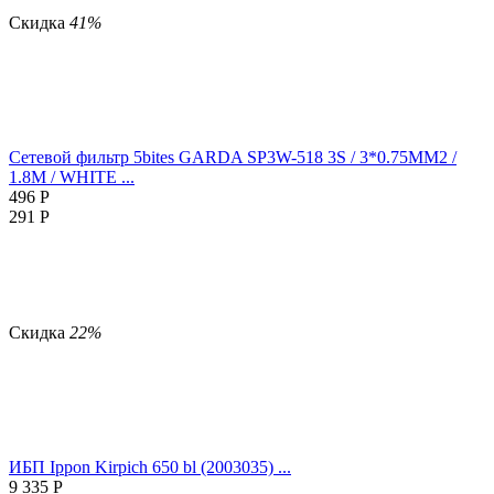
Скидка
41%
Сетевой фильтр 5bites GARDA SP3W-518 3S / 3*0.75MM2 /
1.8M / WHITE ...
496
Р
291
Р
Скидка
22%
ИБП Ippon Kirpich 650 bl (2003035) ...
9 335
Р