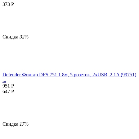
373
Р
Скидка
32%
Defender Фильтр DFS 751 1.8м, 5 розеток, 2xUSB, 2.1A (99751)
...
951
Р
647
Р
Скидка
17%