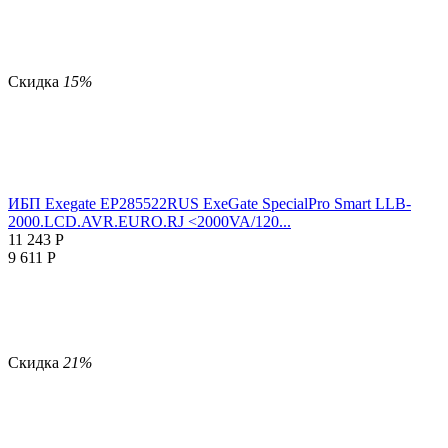
Скидка
15%
ИБП Exegate EP285522RUS ExeGate SpecialPro Smart LLB-
2000.LCD.AVR.EURO.RJ <2000VA/120...
11 243
Р
9 611
Р
Скидка
21%