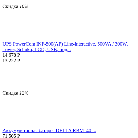
Скидка
10%
UPS PowerCom INF-500(AP) Line-Interactive, 500VA / 300W,
Tower, Schuko, LCD, USB, под...
14 678
Р
13 222
Р
Скидка
12%
Аккумуляторная батарея DELTA RBM140 ...
71 505
Р