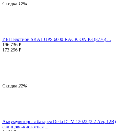
Скидка
12%
ИБП Бастион SKAT-UPS 6000-RACK-ON P3 (8776) ...
196 736
Р
173 296
Р
Скидка
22%
Аккумуляторная батарея Delta DTM 12022 (2.2 А\ч, 12В)
свинцово-кислотная ...