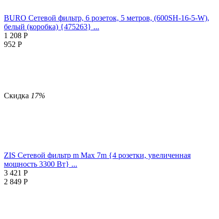
BURO Сетевой фильтр, 6 розеток, 5 метров, (600SH-16-5-W),
белый (коробка) {475263} ...
1 208
Р
952
Р
Скидка
17%
ZIS Сетевой фильтр m Max 7m {4 розетки, увеличенная
мощность 3300 Вт} ...
3 421
Р
2 849
Р