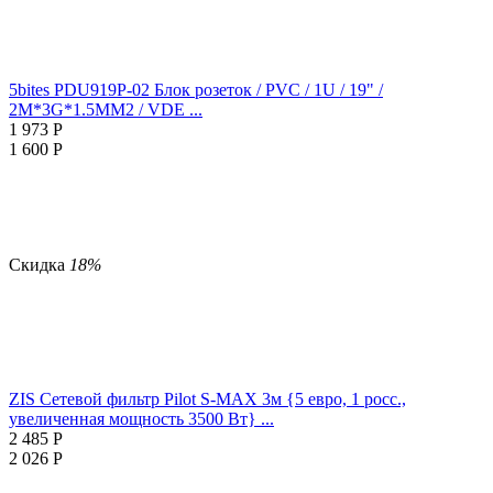
5bites PDU919P-02 Блок розеток / PVC / 1U / 19" /
2M*3G*1.5MM2 / VDE ...
1 973
Р
1 600
Р
Скидка
18%
ZIS Сетевой фильтр Pilot S-MAX 3м {5 евро, 1 росс.,
увеличенная мощность 3500 Вт} ...
2 485
Р
2 026
Р