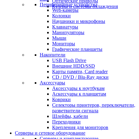
Оптические приводы
Периферийные устройства
Кулеры и системы охлаждения
Web-камеры
Колонки
Наушники и микрофоны
Клавиатуры
Манипуляторы
Мыши
Мониторы
Графические планшеты
Накопители
USB Flash Drive
Внешние HDD/SSD
Карты памяти, Card reader
CD / DVD / Blu-Ray диски
Аксессуары
Аксессуары к ноутбукам
Аскессуары к планшетам
Коврики
Селекторы принтеров, переключатели,
разветвители сигнала
Шлейфы, кабели
Переходники
Крепления для мониторов
Серверы и сетевое оборудование
Серверы и комплектующие