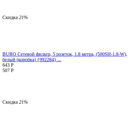
Скидка
21%
BURO Сетевой фильтр, 5 розеток, 1.8 метра, (500SH-1.8-W),
белый (коробка) {992284} ...
643
Р
507
Р
Скидка
21%