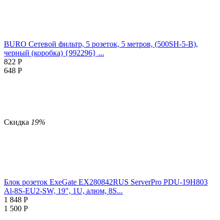
BURO Сетевой фильтр, 5 розеток, 5 метров, (500SH-5-B),
черный (коробка) {992296} ...
822
Р
648
Р
Скидка
19%
Блок розеток ExeGate EX280842RUS ServerPro PDU-19H803
Al-8S-EU2-SW, 19", 1U, алюм, 8S...
1 848
Р
1 500
Р