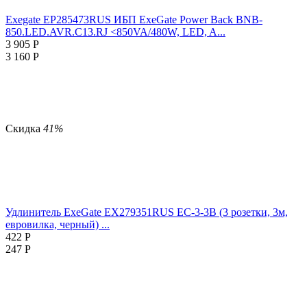
Exegate EP285473RUS ИБП ExeGate Power Back BNB-
850.LED.AVR.C13.RJ <850VA/480W, LED, A...
3 905
Р
3 160
Р
Скидка
41%
Удлинитель ExeGate EX279351RUS EC-3-3B (3 розетки, 3м,
евровилка, черный) ...
422
Р
247
Р