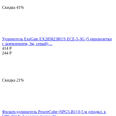
Скидка
41%
Удлинитель ExeGate EX285823RUS ECE-5-3G (5 евророзетки
с заземлением, 3м, серый) ...
414
Р
244
Р
Скидка
21%
Фильтр-удлинитель PowerCube (SPG5-В1) 0,5 м д/подкл. к