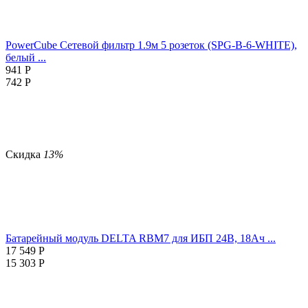
PowerCube Сетевой фильтр 1.9м 5 розеток (SPG-B-6-WHITE),
белый ...
941
Р
742
Р
Скидка
13%
Батарейный модуль DELTA RBM7 для ИБП 24В, 18Ач ...
17 549
Р
15 303
Р