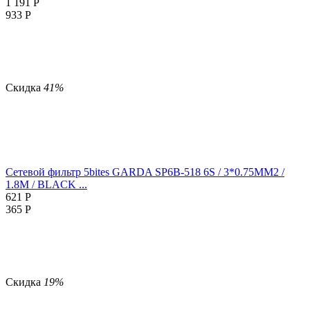
1 191
Р
933
Р
Скидка
41%
Сетевой фильтр 5bites GARDA SP6B-518 6S / 3*0.75MM2 /
1.8M / BLACK ...
621
Р
365
Р
Скидка
19%