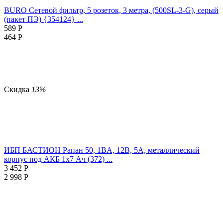
BURO Сетевой фильтр, 5 розеток, 3 метра, (500SL-3-G), серый
(пакет ПЭ) {354124} ...
589
Р
464
Р
Скидка
13%
ИБП БАСТИОН Рапан 50, 1ВA, 12В, 5А, металлический
корпус под АКБ 1х7 Ач (372) ...
3 452
Р
2 998
Р