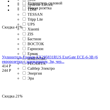
Удлинитель силовой
Systeme Electric
Умная розетка
TDM
TESSAN
Tripp Lite
UPS
Скидка
41%
Xiaomi
ZIS
Бастион
ВОСТОК
Гарнизон
Ермак
Удлинитель Exegate EX285831RUS ExeGate ECE-6-3B (6
ИМПУЛЬС
евророзетки с заземлением, 3м, чер...
РЕСАНТА
414
Р
Сайбер Электро
244
Р
Энергия
Эра
Скидка
21%