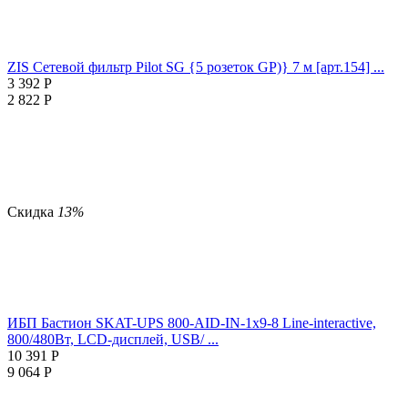
ZIS Сетевой фильтр Pilot SG {5 розеток GP)} 7 м [арт.154] ...
3 392
Р
2 822
Р
Скидка
13%
ИБП Бастион SKAT-UPS 800-AID-IN-1x9-8 Line-interactive,
800/480Вт, LCD-дисплей, USB/ ...
10 391
Р
9 064
Р