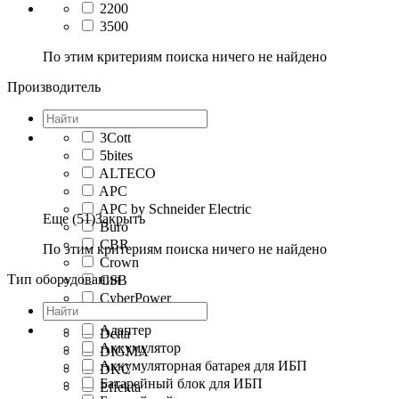
2200
3500
По этим критериям поиска ничего не найдено
Производитель
3Cott
5bites
ALTECO
APC
APC by Schneider Electric
Еще (51)
Закрыть
Buro
CBR
По этим критериям поиска ничего не найдено
Crown
Тип оборудования
CSB
CyberPower
Defender
Адаптер
Delta
Аккумулятор
DIGMA
Аккумуляторная батарея для ИБП
DKC
Батарейный блок для ИБП
Effekta