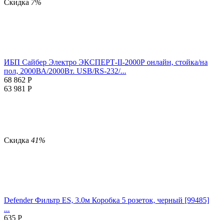
Скидка
7%
ИБП Сайбер Электро ЭКСПЕРТ-II-2000Р онлайн, стойка/на
пол, 2000ВА/2000Вт. USB/RS-232/...
68 862
Р
63 981
Р
Скидка
41%
Defender Фильтр ES, 3.0м Коробка 5 розеток, черный [99485]
...
635
Р