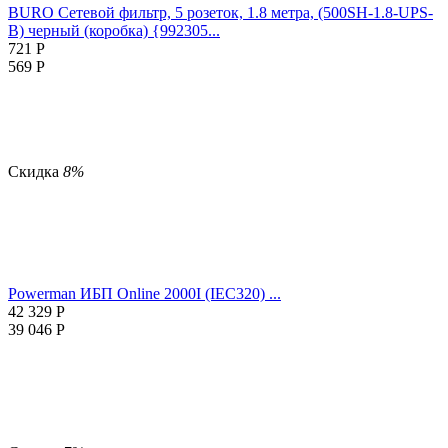
BURO Сетевой фильтр, 5 розеток, 1.8 метра, (500SH-1.8-UPS-
B) черный (коробка) {992305...
721
Р
569
Р
Скидка
8%
Powerman ИБП Online 2000I (IEC320) ...
42 329
Р
39 046
Р