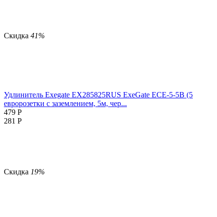
Скидка
41%
Удлинитель Exegate EX285825RUS ExeGate ECE-5-5B (5
евророзетки с заземлением, 5м, чер...
479
Р
281
Р
Скидка
19%