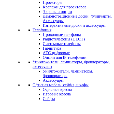
Проекторы
Крепежи для проекторов
Экраны и опции
Демонстрационные доски, Флипчарты,
Аксессуары
Интерактивные доски и аксессуары
Телефония
Проводные телефоны
Радиотелефоны (DECT)
Системные телефоны
Гарнитура
АТС цифровые
Опции для IP-телефонии
Уничтожители, ламинаторы, брошюраторы,
аксессуары
Уничтожители, ламинаторы,
брошюраторы
Аксессуары
Офисная мебель, сейфы, шкафы
Офисные кресла
Игровые кресла
Сейфы