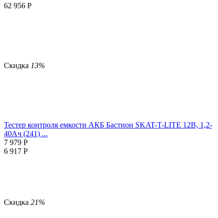
62 956
Р
Скидка
13%
Тестер контроля емкости АКБ Бастион SKAT-T-LITE 12В, 1,2-
40Ач (241) ...
7 979
Р
6 917
Р
Скидка
21%