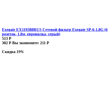
Exegate EX119388RUS Сетевой фильтр Exegate SP-6-1.8G (6
розеток, 1.8м, евровилка, серый)
513
Р
302
Р
Вы экономите:
211
Р
Скидка
19%