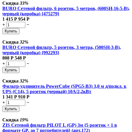
Скидка
33%
BURO Сетевой фильтр, 6 розеток, 5 метров, (600SH-16-5-B),
черный (коробка) {475279}
1 415
Р
954
Р
+
−
Купить
Скидка
32%
BURO Сетевой фильтр, 5 розеток, 3 метра, (500SH-3-B),
черный (коробка) {992293}
808
Р
548
Р
+
−
Купить
Скидка
32%
Фильтр-удлинитель PowerCube (SPG5-В3) 3,0 м д/подкл. к
UPS (C14), 5 розеток (черный) 10А/2,2кВт
1 341
Р
910
Р
+
−
Купить
Скидка
19%
ZIS Сетевой фильтр PILOT L (GP) 3м {5 розеток + 1 в
формате GP, до 7 потребителей} (арт.172)