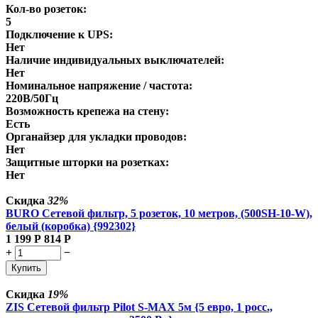
Кол-во розеток:
5
Подключение к UPS:
Нет
Наличие индивидуальных выключателей:
Нет
Номинальное напряжение / частота:
220В/50Гц
Возможность крепежа на стену:
Есть
Органайзер для укладки проводов:
Нет
Защитные шторки на розетках:
Нет
Скидка
32%
BURO Сетевой фильтр, 5 розеток, 10 метров, (500SH-10-W),
белый (коробка) {992302}
1 199
Р
814
Р
+
−
Купить
Скидка
19%
ZIS Сетевой фильтр Pilot S-MAX 5м {5 евро, 1 росс.,