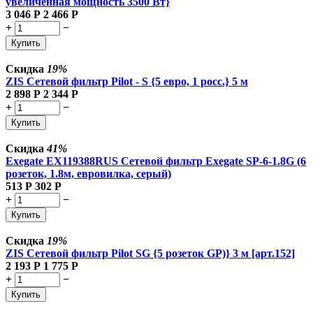
увеличенная мощность 3500 Вт}
3 046
Р
2 466
Р
+
−
Купить
Скидка
19%
ZIS Сетевой фильтр Pilot - S {5 евро, 1 росс.} 5 м
2 898
Р
2 344
Р
+
−
Купить
Скидка
41%
Exegate EX119388RUS Сетевой фильтр Exegate SP-6-1.8G (6
розеток, 1.8м, евровилка, серый)
513
Р
302
Р
+
−
Купить
Скидка
19%
ZIS Сетевой фильтр Pilot SG {5 розеток GP)} 3 м [арт.152]
2 193
Р
1 775
Р
+
−
Купить