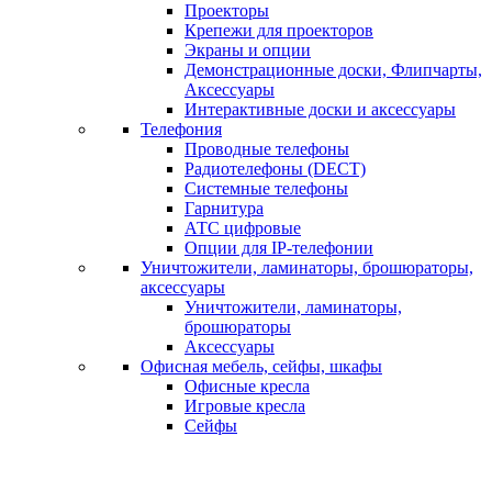
Проекторы
Крепежи для проекторов
Экраны и опции
Демонстрационные доски, Флипчарты,
Аксессуары
Интерактивные доски и аксессуары
Телефония
Проводные телефоны
Радиотелефоны (DECT)
Системные телефоны
Гарнитура
АТС цифровые
Опции для IP-телефонии
Уничтожители, ламинаторы, брошюраторы,
аксессуары
Уничтожители, ламинаторы,
брошюраторы
Аксессуары
Офисная мебель, сейфы, шкафы
Офисные кресла
Игровые кресла
Сейфы