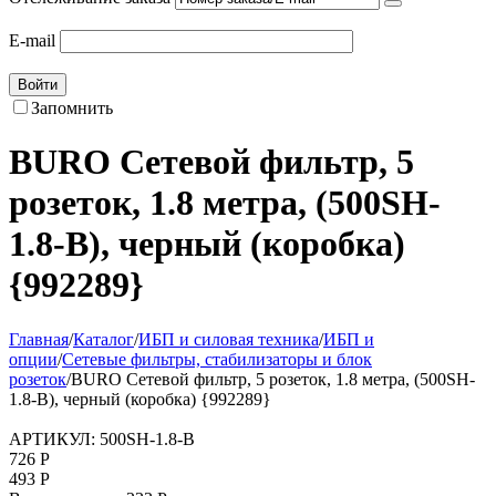
E-mail
Войти
Запомнить
BURO Сетевой фильтр, 5
розеток, 1.8 метра, (500SH-
1.8-B), черный (коробка)
{992289}
Главная
/
Каталог
/
ИБП и силовая техника
/
ИБП и
опции
/
Сетевые фильтры, стабилизаторы и блок
розеток
/
BURO Сетевой фильтр, 5 розеток, 1.8 метра, (500SH-
1.8-B), черный (коробка) {992289}
АРТИКУЛ:
500SH-1.8-B
726
Р
493
Р