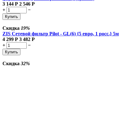
3 144
Р
2 546
Р
+
−
Купить
Скидка
19%
ZIS Сетевой фильтр Pilot - GL(6) {5 евро, 1 росс.} 5м
4 299
Р
3 482
Р
+
−
Купить
Скидка
32%