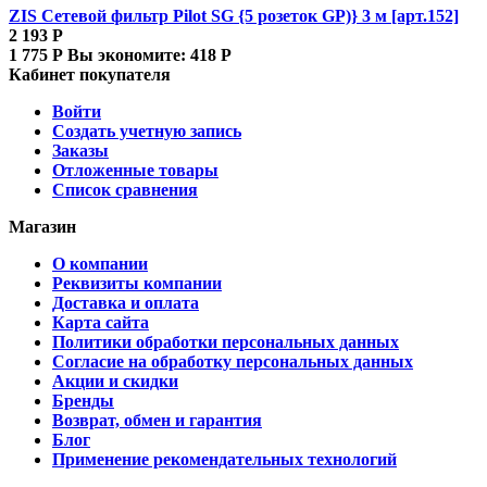
ZIS Сетевой фильтр Pilot SG {5 розеток GP)} 3 м [арт.152]
2 193
Р
1 775
Р
Вы экономите:
418
Р
Кабинет покупателя
Войти
Создать учетную запись
Заказы
Отложенные товары
Список сравнения
Магазин
О компании
Реквизиты компании
Доставка и оплата
Карта сайта
Политики обработки персональных данных
Согласие на обработку персональных данных
Акции и скидки
Бренды
Возврат, обмен и гарантия
Блог
Применение рекомендательных технологий