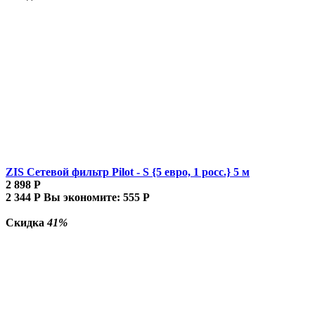
ZIS Сетевой фильтр Pilot - S {5 евро, 1 росс.} 5 м
2 898
Р
2 344
Р
Вы экономите:
555
Р
Скидка
41%