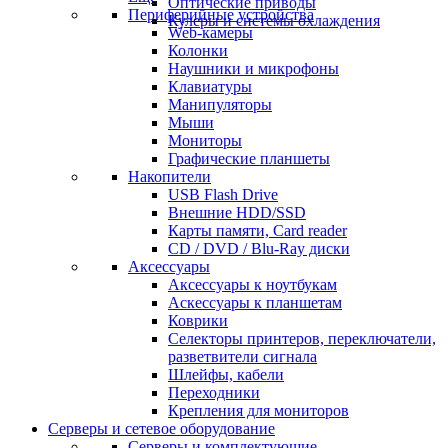
Оптические приводы
Периферийные устройства
Кулеры и системы охлаждения
Web-камеры
Колонки
Наушники и микрофоны
Клавиатуры
Манипуляторы
Мыши
Мониторы
Графические планшеты
Накопители
USB Flash Drive
Внешние HDD/SSD
Карты памяти, Card reader
CD / DVD / Blu-Ray диски
Аксессуары
Аксессуары к ноутбукам
Аскессуары к планшетам
Коврики
Селекторы принтеров, переключатели,
разветвители сигнала
Шлейфы, кабели
Переходники
Крепления для мониторов
Серверы и сетевое оборудование
Серверы и комплектующие