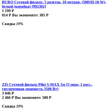
BURO Сетевой фильтр, 5 розеток, 10 метров, (500SH-10-W),
белый (коробка) {992302}
1 199
Р
814
Р
Вы экономите:
385
Р
Скидка
19%
ZIS Сетевой фильтр Pilot S-MAX 5м {5 евро, 1 росс.,
увеличенная мощность 3500 Вт}
3 046
Р
2 466
Р
Вы экономите:
580
Р
Скидка
19%