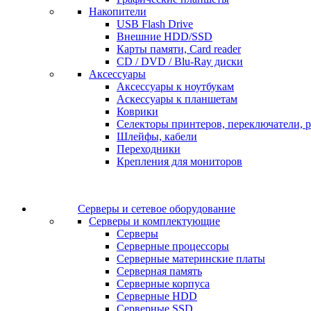
Накопители
USB Flash Drive
Внешние HDD/SSD
Карты памяти, Card reader
CD / DVD / Blu-Ray диски
Аксессуары
Аксессуары к ноутбукам
Аскессуары к планшетам
Коврики
Селекторы принтеров, переключатели, р
Шлейфы, кабели
Переходники
Крепления для мониторов
Серверы и сетевое оборудование
Серверы и комплектующие
Серверы
Серверные процессоры
Серверные материнские платы
Серверная память
Серверные корпуса
Серверные HDD
Серверные SSD