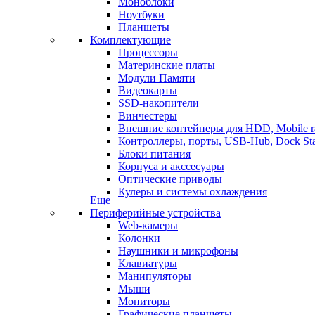
Моноблоки
Ноутбуки
Планшеты
Комплектующие
Процессоры
Материнские платы
Модули Памяти
Видеокарты
SSD-накопители
Винчестеры
Внешние контейнеры для HDD, Mobile r
Контроллеры, порты, USB-Hub, Dock Sta
Блоки питания
Корпуса и акссесуары
Оптические приводы
Кулеры и системы охлаждения
Еще
Периферийные устройства
Web-камеры
Колонки
Наушники и микрофоны
Клавиатуры
Манипуляторы
Мыши
Мониторы
Графические планшеты