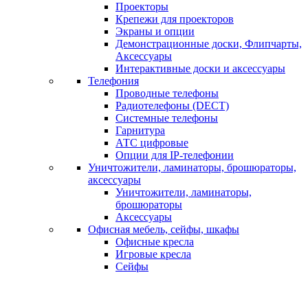
Проекторы
Крепежи для проекторов
Экраны и опции
Демонстрационные доски, Флипчарты,
Аксессуары
Интерактивные доски и аксессуары
Телефония
Проводные телефоны
Радиотелефоны (DECT)
Системные телефоны
Гарнитура
АТС цифровые
Опции для IP-телефонии
Уничтожители, ламинаторы, брошюраторы,
аксессуары
Уничтожители, ламинаторы,
брошюраторы
Аксессуары
Офисная мебель, сейфы, шкафы
Офисные кресла
Игровые кресла
Сейфы