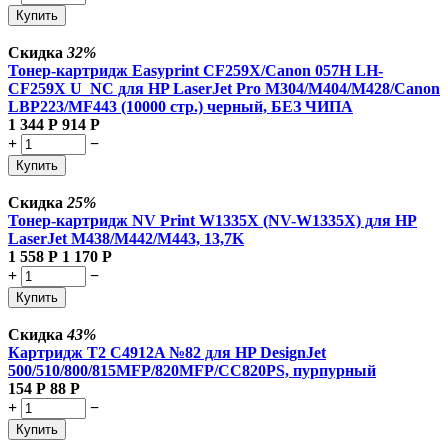
Купить
Скидка
32%
Тонер-картридж Easyprint CF259X/Canon 057H LH-
CF259X U_NC для HP LaserJet Pro M304/M404/M428/Canon
LBP223/MF443 (10000 стр.) черный, БЕЗ ЧИПА
1 344
Р
914
Р
+
−
Купить
Скидка
25%
Тонер-картридж NV Print W1335X (NV-W1335X) для HP
LaserJet M438/M442/M443, 13,7K
1 558
Р
1 170
Р
+
−
Купить
Скидка
43%
Картридж T2 C4912A №82 для HP DesignJet
500/510/800/815MFP/820MFP/CC820PS, пурпурный
154
Р
88
Р
+
−
Купить