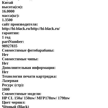
Китай
высота(см):
16.0000
масса(кг):
1.3500
сайт производителя:
http://hi-black.ru/http://hi-black.ru/
гарантия:
1 год
partNumber:
98927835
Совместимые фотобарабаны:
Нет
Совместимые чипы:
Нет
Дополнительная информация:
Нет
Технология печати картриджа:
Лазерная
Ресурс (стр):
1000
Совместимые модели:
HP CL 150a/ 150nw/ MFP178nw/ 179fnw
Цвет чернил:
Чёрный (Black)