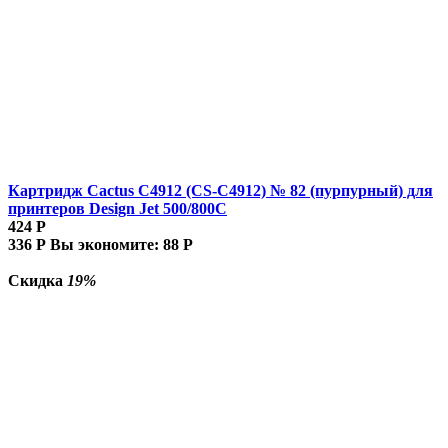
Картридж Cactus C4912 (CS-C4912) № 82 (пурпурный) для
принтеров Design Jet 500/800C
424
Р
336
Р
Вы экономите:
88
Р
Скидка
19%