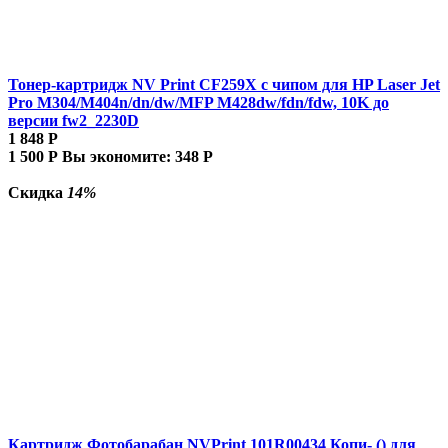
Тонер-картридж NV Print CF259X с чипом для HP Laser Jet
Pro M304/M404n/dn/dw/MFP M428dw/fdn/fdw, 10K до
версии fw2_2230D
1 848
Р
1 500
Р
Вы экономите:
348
Р
Скидка
14%
Картридж Фотобарабан NVPrint 101R00434 Копи- () для