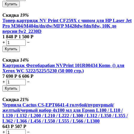
Купить
Скидка
19%
Тонер-картридж NV Print CF259X с чипом для HP Laser Jet
Pro M304/M404n/dn/dw/MFP M428dw/fdn/fdw, 10K до
версии fw2_2230D
1 848
Р
1 500
Р
+
−
Купить
Скидка
14%
Картридж Фотобарабан NVPrint 101R00434 Копи- () для
Xerox WC 5222/5225/5230 (50 000 стр.)
7 690
Р
6 606
Р
+
−
Купить
Скидка
21%
Чернила Cactus CS-EPT6641-4 голубой/пурпурный/
желтый/черный набор 4x100 мл для Epson L100 / L110 /
L120 / L132 / L200 / L210 / L222 / L300 / L312 / L350 / L355 /
L362 / L366 / L456 / L550 / L555 / L566 / L1300
643
Р
507
Р
+
−