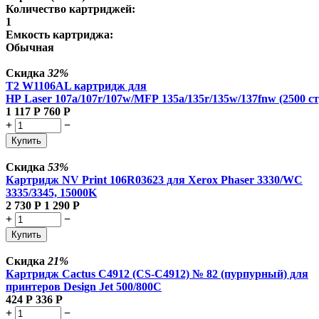
Количество картриджей:
1
Емкость картриджа:
Обычная
Скидка
32%
T2 W1106AL картридж для
HP Laser 107a/107r/107w/MFP 135a/135r/135w/137fnw (2500 ст
1 117
Р
760
Р
+
−
Купить
Скидка
53%
Картридж NV Print 106R03623 для Xerox Phaser 3330/WC
3335/3345, 15000K
2 730
Р
1 290
Р
+
−
Купить
Скидка
21%
Картридж Cactus C4912 (CS-C4912) № 82 (пурпурный) для
принтеров Design Jet 500/800C
424
Р
336
Р
+
−