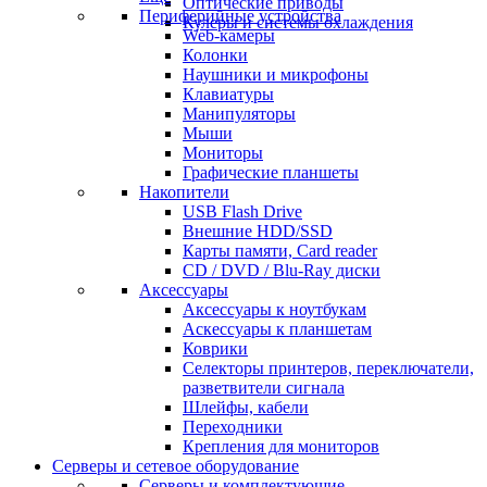
Оптические приводы
Периферийные устройства
Кулеры и системы охлаждения
Web-камеры
Колонки
Наушники и микрофоны
Клавиатуры
Манипуляторы
Мыши
Мониторы
Графические планшеты
Накопители
USB Flash Drive
Внешние HDD/SSD
Карты памяти, Card reader
CD / DVD / Blu-Ray диски
Аксессуары
Аксессуары к ноутбукам
Аскессуары к планшетам
Коврики
Селекторы принтеров, переключатели,
разветвители сигнала
Шлейфы, кабели
Переходники
Крепления для мониторов
Серверы и сетевое оборудование
Серверы и комплектующие