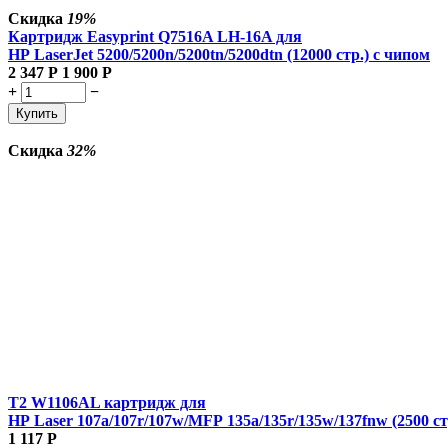
Скидка
19%
Картридж Easyprint Q7516A LH-16A для
HP LaserJet 5200/5200n/5200tn/5200dtn (12000 стр.) с чипом
2 347
Р
1 900
Р
+
−
Купить
Скидка
32%
T2 W1106AL картридж для
HP Laser 107a/107r/107w/MFP 135a/135r/135w/137fnw (2500 ст
1 117
Р