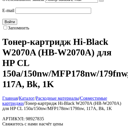
E-mail
Войти
Запомнить
Тонер-картридж Hi-Black
W2070A (HB-W2070A) для
HP CL
150a/150nw/MFP178nw/179fnw
117A, Bk, 1K
Главная
/
Каталог
/
Расходные материалы
/
Совместимые
картриджи
/
Тонер-картридж Hi-Black W2070A (HB-W2070A)
для HP CL 150a/150nw/MFP178nw/179fnw, 117A, Bk, 1K
АРТИКУЛ:
98927835
Свяжитесь с нами насчёт цены